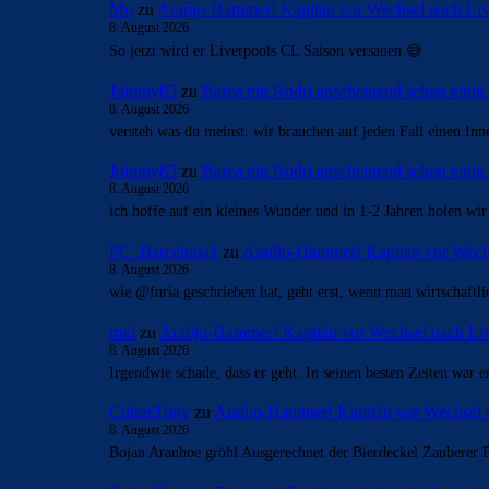
Mo
zu
Araújo-Hammer! Kapitän vor Wechsel nach Liv
8. August 2026
So jetzt wird er Liverpools CL Saison versauen 😅
Johnny85
zu
Barça mit Rodri anscheinend schon eini
8. August 2026
versteh was du meinst. wir brauchen auf jeden Fall einen In
Johnny85
zu
Barça mit Rodri anscheinend schon eini
8. August 2026
ich hoffe auf ein kleines Wunder und in 1-2 Jahren holen wi
FC_Barcelona1
zu
Araújo-Hammer! Kapitän vor Wechs
8. August 2026
wie @furia geschrieben hat, geht erst, wenn man wirtschaftli
mnl
zu
Araújo-Hammer! Kapitän vor Wechsel nach Li
8. August 2026
Irgendwie schade, dass er geht. In seinen besten Zeiten war 
CulersTony
zu
Araújo-Hammer! Kapitän vor Wechsel 
8. August 2026
Bojan Arauhoe gröhl Ausgerechnet der Bierdeckel Zauberer F