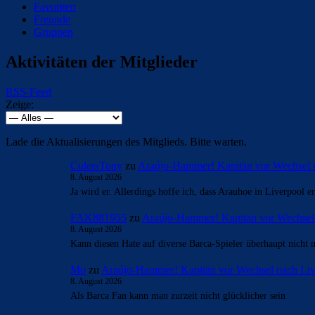
Favoriten
Freunde
Gruppen
Aktivitäten der Mitglieder
RSS-Feed
Zeige:
Lade die Aktualisierungen des Mitglieds. Bitte warten.
CulersTony
zu
Araújo-Hammer! Kapitän vor Wechsel 
8. August 2026
Ja wird er. Allerdings hoffe ich, dass Arauhoe in Liverpool 
FAK881955
zu
Araújo-Hammer! Kapitän vor Wechsel
8. August 2026
Kann diesen Hate auf diverse Barca-Spieler überhaupt nicht 
Mo
zu
Araújo-Hammer! Kapitän vor Wechsel nach Liv
8. August 2026
Als Barca Fan kann man zurzeit nicht glücklicher sein