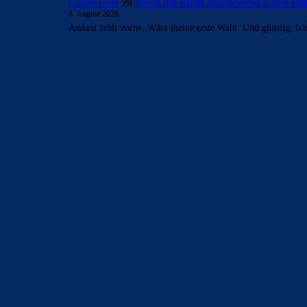
CulersTony
zu
Barça mit Rodri anscheinend schon ei
8. August 2026
Asslani fehlt vorne. Wäre meine erste Wahl. Und günstig. Ic
BILDERGALERIEN
Barça zurück im Camp Nou: Der große Comeback-Tag in Bi
22. November 2025
Heim und auswärts: Das sollen die Trikots von Barça für die
6. Januar 2025
WEITERE KATEGORIEN
News
4694
xTop News
4119
La Liga
3264
Champions League
1112
Interview & PK
888
Sonstiges
675
Kader
626