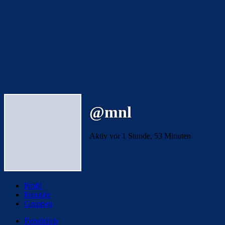
@mnl
Aktiv vor 1 Stunde, 53 Minuten
Profil
Freunde
Gruppen
Persönlich