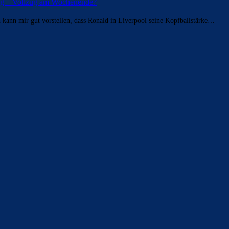
nig – Vollzug am Wochenende?
h kann mir gut vorstellen, dass Ronald in Liverpool seine Kopfballstärke…
ldern
 Saison 2025/26 sein