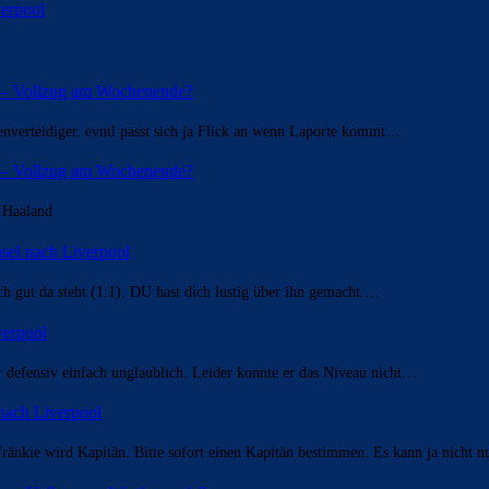
erpool
g – Vollzug am Wochenende?
nenverteidiger. evntl passt sich ja Flick an wenn Laporte kommt…
g – Vollzug am Wochenende?
r Haaland
el nach Liverpool
ch gut da steht (1:1). DU hast dich lustig über ihn gemacht.…
verpool
er defensiv einfach unglaublich. Leider konnte er das Niveau nicht…
nach Liverpool
ränkie wird Kapitän. Bitte sofort einen Kapitän bestimmen. Es kann ja nicht 