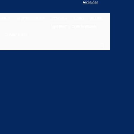
Anmelden
NEWS
WETTBEWERBE
STADION
VIDEO
BILDER
UNTERSTÜTZER WERDEN
COMMUNITY