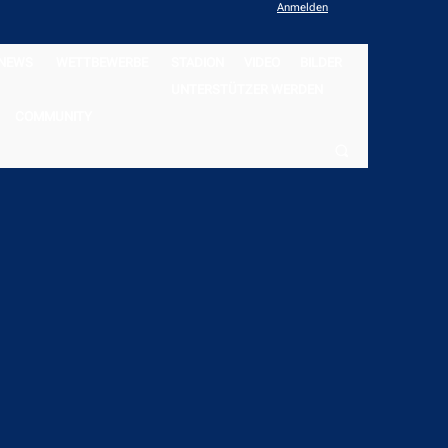
Anmelden
NEWS
WETTBEWERBE
STADION
VIDEO
BILDER
UNTERSTÜTZER WERDEN
COMMUNITY