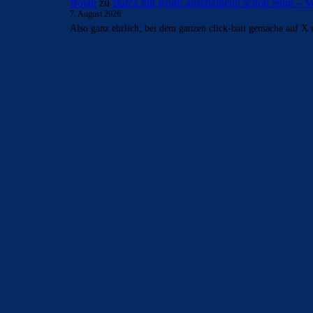
Bojan
zu
Barça mit Rodri anscheinend schon einig –
7. August 2026
Also ganz ehrlich, bei dem ganzen click-bait gemache auf X 
BILDERGALERIEN
Barça zurück im Camp Nou: Der große Comeback-Tag in Bi
22. November 2025
Heim und auswärts: Das sollen die Trikots von Barça für die
6. Januar 2025
WEITERE KATEGORIEN
News
4693
xTop News
4118
La Liga
3264
Champions League
1112
Interview & PK
888
Sonstiges
675
Kader
626