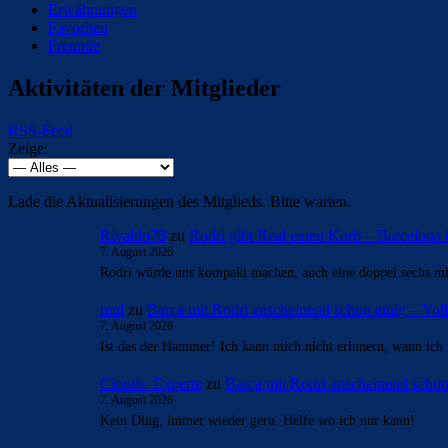
Erwähnungen
Favoriten
Freunde
Aktivitäten der Mitglieder
RSS-Feed
Zeige:
Lade die Aktualisierungen des Mitglieds. Bitte warten.
Rivaldo78
zu
Rodri gibt Real einen Korb – Barcelona 
7. August 2026
Rodri würde uns kompakt machen, auch eine doppel sechs mi
mnl
zu
Barça mit Rodri anscheinend schon einig – V
7. August 2026
Ist das der Hammer! Ich kann mich nicht erinnern, wann ich
Clouds: Experte
zu
Barça mit Rodri anscheinend scho
7. August 2026
Kein Ding, immer wieder gern. Helfe wo ich nur kann!