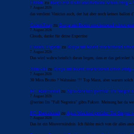
ChrisR
zu
Barça mit Rodri anscheinend schon einig 
7. August 2026
das verdient Vinicius auch, der hat aber noch keinen ballon 
CulersTony
zu
Barça mit Rodri anscheinend schon ei
7. August 2026
Clouds, danke für deine Expertise
Clouds: Experte
zu
Barça mit Rodri anscheinend scho
7. August 2026
Das wird wahrscheinlich daran liegen, dass er das gefordert h
Alma-03
zu
Barça mit Rodri anscheinend schon einig
7. August 2026
30 Mios Brutto ? Wahnsinn !!! Top Mann, aber warum solch e
FC_Barcelona1
zu
Ajax-Wechsel perfekt: Ter Stegen v
7. August 2026
@serino Im "Fall Negreira" gibts Fakten. Meinung hat da wen
FC_Barcelona1
zu
Ajax-Wechsel perfekt: Ter Stegen v
7. August 2026
Das ist ein Missverständnis. Ich fühlte mich von dir alles an