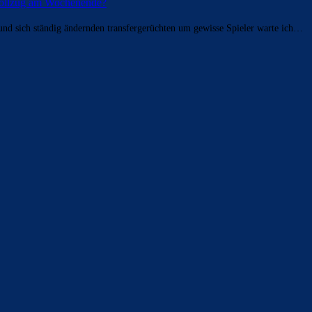
 Vollzug am Wochenende?
und sich ständig ändernden transfergerüchten um gewisse Spieler warte ich…
ldern
 Saison 2025/26 sein