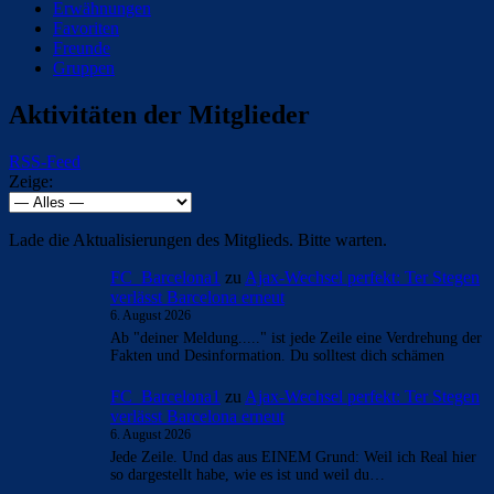
Erwähnungen
Favoriten
Freunde
Gruppen
Aktivitäten der Mitglieder
RSS-Feed
Zeige:
Lade die Aktualisierungen des Mitglieds. Bitte warten.
FC_Barcelona1
zu
Ajax-Wechsel perfekt: Ter Stegen
verlässt Barcelona erneut
6. August 2026
Ab "deiner Meldung....." ist jede Zeile eine Verdrehung der
Fakten und Desinformation. Du solltest dich schämen
FC_Barcelona1
zu
Ajax-Wechsel perfekt: Ter Stegen
verlässt Barcelona erneut
6. August 2026
Jede Zeile. Und das aus EINEM Grund: Weil ich Real hier
so dargestellt habe, wie es ist und weil du…