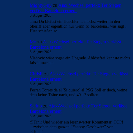
MightyGuy
zu
Ajax-Wechsel perfekt: Ter Stegen
verlässt Barcelona erneut
6. August 2026
alma Du bleibst ein Heuchler.... machst weiterhin den
Sheriff aber eigentlich nur wenn fc_barcelona1 was sagt ..
Hier schießen so…
Mo
zu
Ajax-Wechsel perfekt: Ter Stegen verlässt
Barcelona erneut
6. August 2026
Vlahovic wäre sogar ein Upgrade. Ablösefrei kannste nichts
falsch machen
ChrisR
zu
Ajax-Wechsel perfekt: Ter Stegen verlässt
Barcelona erneut
6. August 2026
Ferran Torres da el 'Sí quiero' al PSG Soll er doch, weine
dem keine Träne nach, und 40 +? sollten…
Serino
zu
Ajax-Wechsel perfekt: Ter Stegen verlässt
Barcelona erneut
6. August 2026
@Tini: Und wieder ein lesenswerter Kommentar. TOP!
...zwischen dem ganzen "Fanboy-Geschwätz" von
"Cloud"...