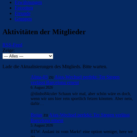
Erwähnungen
Favoriten
Freunde
Gruppen
Aktivitäten der Mitglieder
RSS-Feed
Zeige:
Lade die Aktualisierungen des Mitglieds. Bitte warten.
Alma-03
zu
Ajax-Wechsel perfekt: Ter Stegen
verlässt Barcelona erneut
6. August 2026
@dinho84culer Schaun wir mal, aber schön wäre es doch,
wenn wir uns hier rein sportlich fetzen könnten. Aber nein,
dafür…
Bojan
zu
Ajax-Wechsel perfekt: Ter Stegen verlässt
Barcelona erneut
5. August 2026
BTW: Asslani ist vom Markt! eine option weniger, here we
go.