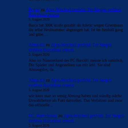
Bojan
zu
Ajax-Wechsel perfekt: Ter Stegen verlässt
Barcelona erneut
5. August 2026
Barca hat 300€ strafe gezahlt als Atletic wegen Griezmann
die selbe Heulnummer abgezogen hat. Ist im fussball gang
und gäbe,…
Alma-03
zu
Ajax-Wechsel perfekt: Ter Stegen
verlässt Barcelona erneut
5. August 2026
Also im Nimmerland des FC Barci01 meinte ich natürlich,
Die Spieler und Angestellten tun mir leid. Sie sind
Ahnungslos, da…
Alma-03
zu
Ajax-Wechsel perfekt: Ter Stegen
verlässt Barcelona erneut
5. August 2026
wie kann man so wenig Ahnung haben und ständig solche
Unwahrheiten als Fakt darstellen. Das Verfahren und zwar
das offizielle…
FC_Barcelona1
zu
Ajax-Wechsel perfekt: Ter Stegen
verlässt Barcelona erneut
5. August 2026