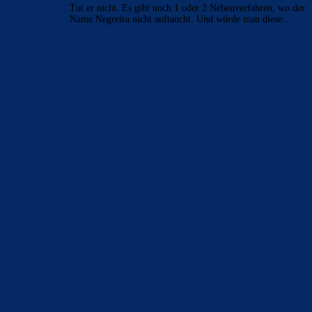
Tut er nicht. Es gibt noch 1 oder 2 Nebenverfahren, wo der
Name Negreira nicht auftaucht. Und würde man diese…
BILDERGALERIEN
Barça zurück im Camp Nou: Der große Comeback-Tag in Bildern
22. November 2025
Heim und auswärts: Das sollen die Trikots von Barça für die Saison
2025/26 sein
6. Januar 2025
WEITERE KATEGORIEN
News
4691
xTop News
4116
La Liga
3264
Champions League
1112
Interview & PK
888
Sonstiges
675
Kader
626