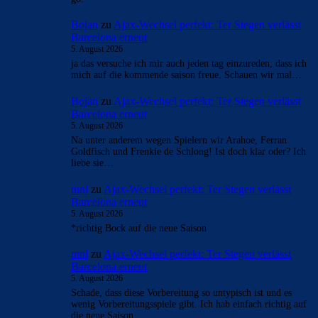
Bojan
zu
Ajax-Wechsel perfekt: Ter Stegen verlässt
Barcelona erneut
5. August 2026
ja das versuche ich mir auch jeden tag einzureden, dass ich
mich auf die kommende saison freue. Schauen wir mal…
Bojan
zu
Ajax-Wechsel perfekt: Ter Stegen verlässt
Barcelona erneut
5. August 2026
Na unter anderem wegen Spielern wir Arahoe, Ferran
Goldfisch und Frenkie de Schlong! Ist doch klar oder? Ich
liebe sie…
mnl
zu
Ajax-Wechsel perfekt: Ter Stegen verlässt
Barcelona erneut
5. August 2026
*richtig Bock auf die neue Saison
mnl
zu
Ajax-Wechsel perfekt: Ter Stegen verlässt
Barcelona erneut
5. August 2026
Schade, dass diese Vorbereitung so untypisch ist und es
wenig Vorbereitungsspiele gibt. Ich hab einfach richtig auf
die neue Saison.…