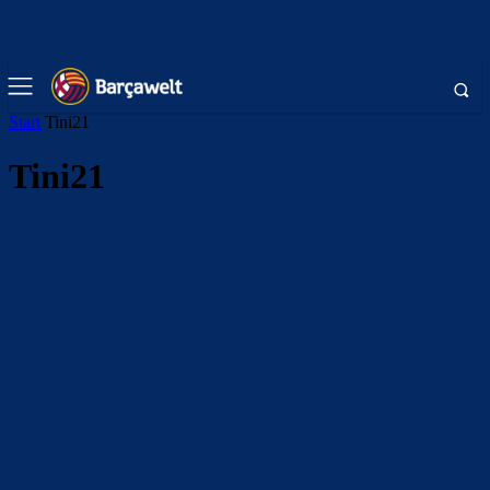
Start
Tini21
Tini21