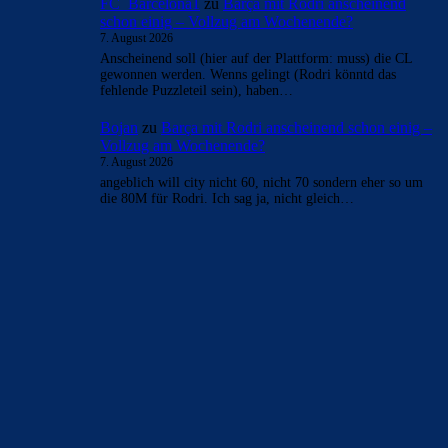
FC_Barcelona1
zu
Barça mit Rodri anscheinend
schon einig – Vollzug am Wochenende?
7. August 2026
Anscheinend soll (hier auf der Plattform: muss) die CL
gewonnen werden. Wenns gelingt (Rodri könntd das
fehlende Puzzleteil sein), haben…
Bojan
zu
Barça mit Rodri anscheinend schon einig –
Vollzug am Wochenende?
7. August 2026
angeblich will city nicht 60, nicht 70 sondern eher so um
die 80M für Rodri. Ich sag ja, nicht gleich…
BILDERGALERIEN
Barça zurück im Camp Nou: Der große Comeback-Tag in Bildern
22. November 2025
Heim und auswärts: Das sollen die Trikots von Barça für die Saison
2025/26 sein
6. Januar 2025
WEITERE KATEGORIEN