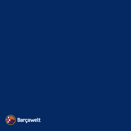
News
4693
xTop News
4118
La Liga
3264
Champions League
1112
Interview & PK
888
Sonstiges
675
Kader
626
Transfermarkt
601
Impressum
Datenschutz
Kontakt