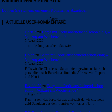
Kommentieren Sie den Artikel
Loggen Sie sich ein, um einen Kommentar abzugeben
- Anzeige -
AKTUELLE USER-KOMMENTARE
ChrisR
zu
Barça mit Rodri anscheinend schon einig –
Vollzug am Wochenende?
7. August 2026
...mit de Jong tauschen, das wärs
Bojan
zu
Barça mit Rodri anscheinend schon einig –
Vollzug am Wochenende?
7. August 2026
Falls wir die CL nächste Saison nicht gewinnen, fahr ich
persönlich nach Barcelona, finde die Adresse von Laporta
und Hansi…
Rivaldo78
zu
Barça mit Rodri anscheinend schon
einig – Vollzug am Wochenende?
7. August 2026
Kann ja sein das barca da was einfedelt da wir city noch
geld Schulden aus dem transfer von torres. Na…