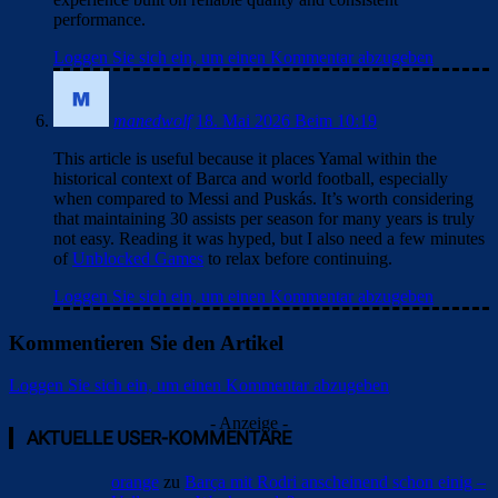
performance.
Loggen Sie sich ein, um einen Kommentar abzugeben
manedwolf
18. Mai 2026 Beim 10:19
This article is useful because it places Yamal within the
historical context of Barca and world football, especially
when compared to Messi and Puskás. It’s worth considering
that maintaining 30 assists per season for many years is truly
not easy. Reading it was hyped, but I also need a few minutes
of
Unblocked Games
to relax before continuing.
Loggen Sie sich ein, um einen Kommentar abzugeben
Kommentieren Sie den Artikel
Loggen Sie sich ein, um einen Kommentar abzugeben
- Anzeige -
AKTUELLE USER-KOMMENTARE
orange
zu
Barça mit Rodri anscheinend schon einig –