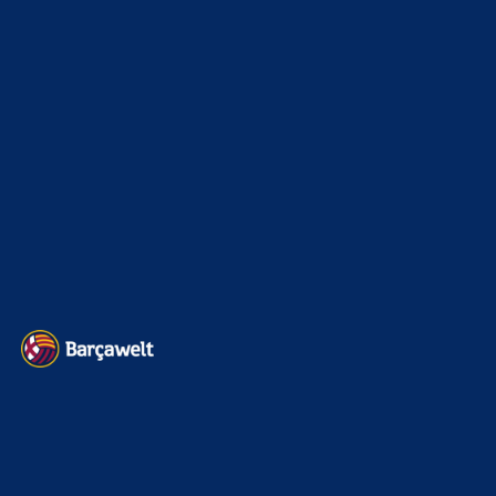
Interview & PK
888
Sonstiges
675
Kader
626
Transfermarkt
601
Impressum
Datenschutz
Kontakt