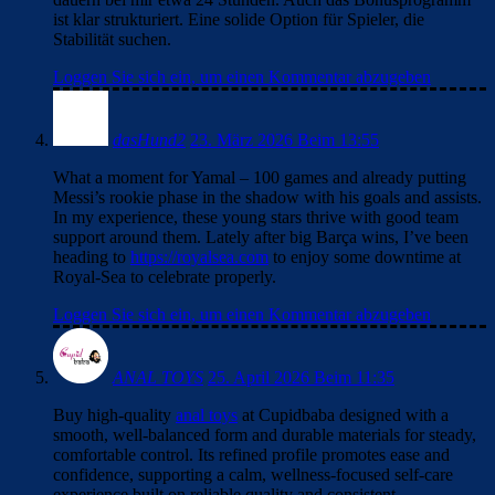
ist klar strukturiert. Eine solide Option für Spieler, die
Stabilität suchen.
Loggen Sie sich ein, um einen Kommentar abzugeben
dasHund2
23. März 2026 Beim 13:55
What a moment for Yamal – 100 games and already putting
Messi’s rookie phase in the shadow with his goals and assists.
In my experience, these young stars thrive with good team
support around them. Lately after big Barça wins, I’ve been
heading to
https://royalsea.com
to enjoy some downtime at
Royal-Sea to celebrate properly.
Loggen Sie sich ein, um einen Kommentar abzugeben
ANAL TOYS
25. April 2026 Beim 11:35
Buy high-quality
anal toys
at Cupidbaba designed with a
smooth, well-balanced form and durable materials for steady,
comfortable control. Its refined profile promotes ease and
confidence, supporting a calm, wellness-focused self-care
experience built on reliable quality and consistent