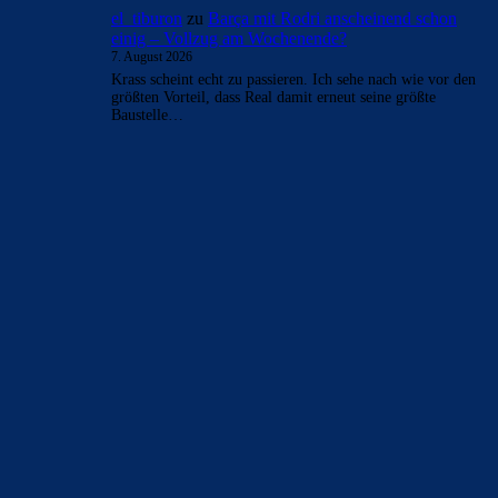
el_tiburon
zu
Barça mit Rodri anscheinend schon
einig – Vollzug am Wochenende?
7. August 2026
Krass scheint echt zu passieren. Ich sehe nach wie vor den
größten Vorteil, dass Real damit erneut seine größte
Baustelle…
BILDERGALERIEN
Barça zurück im Camp Nou: Der große Comeback-Tag in Bildern
22. November 2025
Heim und auswärts: Das sollen die Trikots von Barça für die Saison
2025/26 sein
6. Januar 2025
WEITERE KATEGORIEN
News
4693
xTop News
4118
La Liga
3264
Champions League
1112