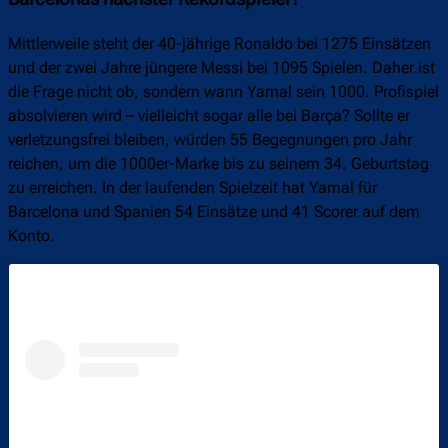
Mittlerweile steht der 40-jährige Ronaldo bei 1275 Einsätzen
und der zwei Jahre jüngere Messi bei 1095 Spielen. Daher ist
die Frage nicht ob, sondern wann Yamal sein 1000. Profispiel
absolvieren wird – vielleicht sogar alle bei Barça? Sollte er
verletzungsfrei bleiben, würden 55 Begegnungen pro Jahr
reichen, um die 1000er-Marke bis zu seinem 34. Geburtstag
zu erreichen. In der laufenden Spielzeit hat Yamal für
Barcelona und Spanien 54 Einsätze und 41 Scorer auf dem
Konto.