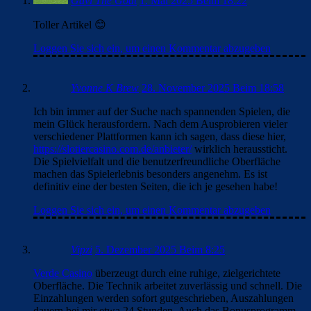
Gavi The Goat
1. Mai 2025 Beim 18:22
Toller Artikel 😊
Loggen Sie sich ein, um einen Kommentar abzugeben
Yvonne K Brew
28. November 2025 Beim 18:58
Ich bin immer auf der Suche nach spannenden Spielen, die
mein Glück herausfordern. Nach dem Ausprobieren vieler
verschiedener Plattformen kann ich sagen, dass diese hier,
https://slotiercasino.com.de/anbieter/
wirklich heraussticht.
Die Spielvielfalt und die benutzerfreundliche Oberfläche
machen das Spielerlebnis besonders angenehm. Es ist
definitiv eine der besten Seiten, die ich je gesehen habe!
Loggen Sie sich ein, um einen Kommentar abzugeben
Vipzi
5. Dezember 2025 Beim 8:25
Verde Casino
überzeugt durch eine ruhige, zielgerichtete
Oberfläche. Die Technik arbeitet zuverlässig und schnell. Die
Einzahlungen werden sofort gutgeschrieben, Auszahlungen
dauern bei mir etwa 24 Stunden. Auch das Bonusprogramm