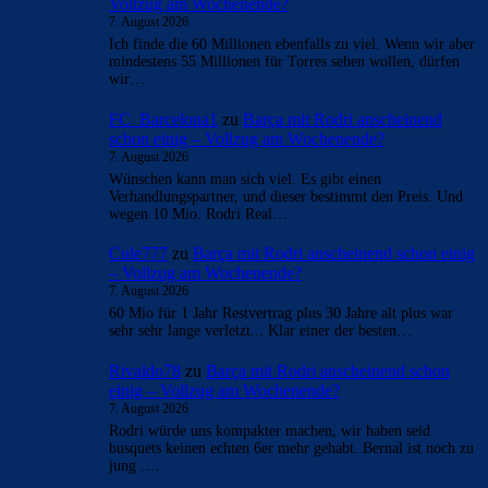
Vollzug am Wochenende?
7. August 2026
Ich finde die 60 Millionen ebenfalls zu viel. Wenn wir aber
mindestens 55 Millionen für Torres sehen wollen, dürfen
wir…
FC_Barcelona1
zu
Barça mit Rodri anscheinend
schon einig – Vollzug am Wochenende?
7. August 2026
Wünschen kann man sich viel. Es gibt einen
Verhandlungspartner, und dieser bestimmt den Preis. Und
wegen 10 Mio. Rodri Real…
Cule777
zu
Barça mit Rodri anscheinend schon einig
– Vollzug am Wochenende?
7. August 2026
60 Mio für 1 Jahr Restvertrag plus 30 Jahre alt plus war
sehr sehr lange verletzt... Klar einer der besten…
Rivaldo78
zu
Barça mit Rodri anscheinend schon
einig – Vollzug am Wochenende?
7. August 2026
Rodri würde uns kompakter machen, wir haben seid
busquets keinen echten 6er mehr gehabt. Bernal ist noch zu
jung .…