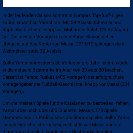
In der laufenden Saison kommt in Europas Top-fünf-Ligen
kaum jemand an Yamal ran. Mit 24 Assists führen er und
Raphinha die Liste knapp vor Mohamed Salah (23 Vorlagen)
an. Die meisten Vorlagen in einer Barça-Saison gehen
übrigens auf das Konto von Messi: 2011/12 gelangen dem
Weltmeister satte 32 Assists.
Sollte Yamal mindestens 30 Vorlagen pro Jahr liefern, würde
er die aktuelle Bestmarke im Alter von 29 oder 30 brechen.
Derzeit ist Ferenc Puskás (405 Vorlagen) der erfolgreichste
Vorlagengeber der Fußball-Geschichte, knapp vor Messi (381
Vorlagen).
Um die meisten Spiele für die Katalanen zu bestreiten, fehlen
Yamal aber noch über 600 Einsätze. Messis 778 Spiele
stammen aus 17 Profisaisons als Stammspieler. Sollte Yamal
jedoch eine ähnliche Liebesgeschichte wie Messi und die
Blaugrana anpeilen, würde er die Bestmarke deutlich