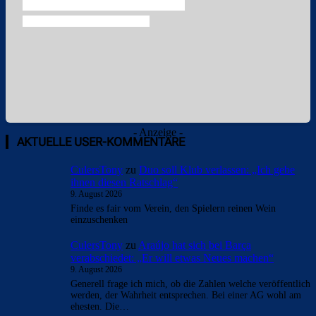
- Anzeige -
AKTUELLE USER-KOMMENTARE
CulersTony
zu
Duo soll Klub verlassen: „Ich gebe
ihnen diesen Ratschlag“
9. August 2026
Finde es fair vom Verein, den Spielern reinen Wein
einzuschenken
CulersTony
zu
Araújo hat sich bei Barça
verabschiedet: „Er will etwas Neues machen“
9. August 2026
Generell frage ich mich, ob die Zahlen welche veröffentlich
werden, der Wahrheit entsprechen. Bei einer AG wohl am
ehesten. Die…