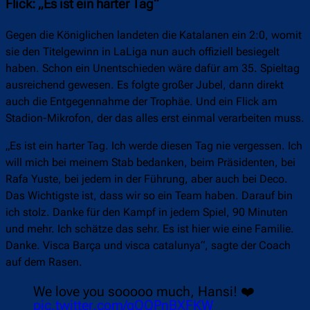
Flick: „Es ist ein harter Tag“
Gegen die Königlichen landeten die Katalanen ein 2:0, womit
sie den Titelgewinn in LaLiga nun auch offiziell besiegelt
haben. Schon ein Unentschieden wäre dafür am 35. Spieltag
ausreichend gewesen. Es folgte großer Jubel, dann direkt
auch die Entgegennahme der Trophäe. Und ein Flick am
Stadion-Mikrofon, der das alles erst einmal verarbeiten muss.
„Es ist ein harter Tag. Ich werde diesen Tag nie vergessen. Ich
will mich bei meinem Stab bedanken, beim Präsidenten, bei
Rafa Yuste, bei jedem in der Führung, aber auch bei Deco.
Das Wichtigste ist, dass wir so ein Team haben. Darauf bin
ich stolz. Danke für den Kampf in jedem Spiel, 90 Minuten
und mehr. Ich schätze das sehr. Es ist hier wie eine Familie.
Danke. Visca Barça und visca catalunya“, sagte der Coach
auf dem Rasen.
We love you sooooo much, Hansi! ❤️
pic.twitter.com/gQQPnBXFKW