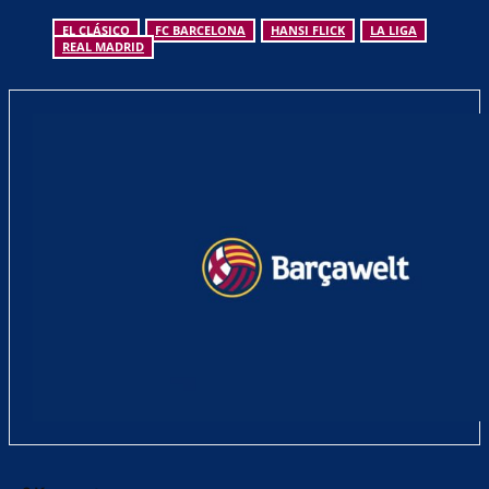
EL CLÁSICO
FC BARCELONA
HANSI FLICK
LA LIGA
REAL MADRID