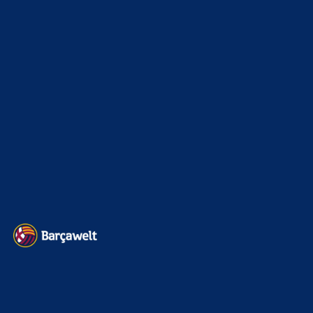
Champions League
1112
Interview & PK
888
Sonstiges
675
Kader
626
Transfermarkt
601
Impressum
Datenschutz
Kontakt