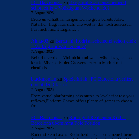
FC_Barcelona1
zu
Barça mit Rodri anscheinend
schon einig – Vollzug am Wochenende?
7. August 2026
Diese unverhältnismäßigen Löhne gibts bereits Jahre.
Natürlich fragt man sich, wie weit ist das noch ausreizbar.
Für mich macht England…
Alma-03
zu
Barça mit Rodri anscheinend schon einig
– Vollzug am Wochenende?
7. August 2026
Nein das verdient Vini nicht und wenn wäre das genau so
krank. Mbappe ist der Großverdiener in Madrid mit
ebenfalls…
blackmonlan
zu
Spielerkritik | FC Barcelona verliert
erneut den Clásico
7. August 2026
From casual platforming adventures to levels that test your
reflexes,Platform Games offers plenty of games to choose
from.
FC_Barcelona1
zu
Rodri gibt Real einen Korb –
Barcelona übernimmt Pole Position
7. August 2026
Rodri ist kein Luxus. Rodri hebt uns auf eine neue Ebene.