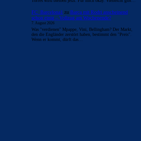
Torres wird bleiben jetzt. Für mich okay. Vielleicht gibt…
FC_Barcelona1
zu
Barça mit Rodri anscheinend
schon einig – Vollzug am Wochenende?
7. August 2026
Was "verdienen" Mpappe, Vini, Bellingham? Der Markt,
den die Engländer zerstört haben, bestimmt den "Preis".
Wenn er kommt, dürft das…
BILDERGALERIEN
Barça zurück im Camp Nou: Der große Comeback-Tag in Bildern
22. November 2025
Heim und auswärts: Das sollen die Trikots von Barça für die Saison
2025/26 sein
6. Januar 2025
WEITERE KATEGORIEN
News
4693
xTop News
4118
La Liga
3264