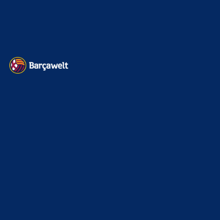
Barça zurück im Camp Nou: Der große Comeback-Tag in Bildern
22. November 2025
Heim und auswärts: Das sollen die Trikots von Barça für die Saison
2025/26 sein
6. Januar 2025
WEITERE KATEGORIEN
News
4693
xTop News
4118
La Liga
3264
Champions League
1112
Interview & PK
888
Sonstiges
675
Kader
626
Transfermarkt
601
Impressum