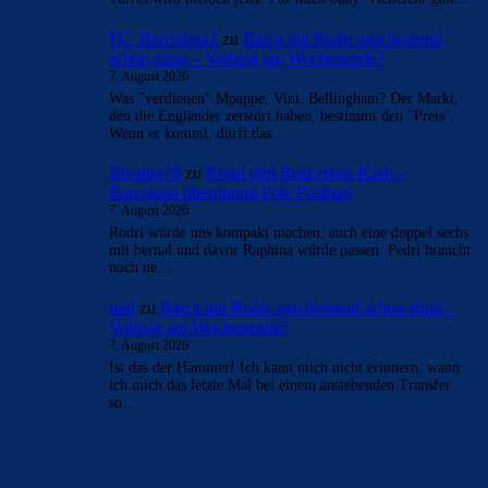
- Anzeige -
AKTUELLE USER-KOMMENTARE
blackmonlan
zu
Spielerkritik | FC Barcelona verliert
erneut den Clásico
7. August 2026
From casual platforming adventures to levels that test your
reflexes,Platform Games offers plenty of games to choose
from.
FC_Barcelona1
zu
Rodri gibt Real einen Korb –
Barcelona übernimmt Pole Position
7. August 2026
Rodri ist kein Luxus. Rodri hebt uns auf eine neue Ebene.
Torres wird bleiben jetzt. Für mich okay. Vielleicht gibt…