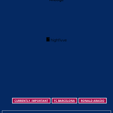
CURRENTLY_IMPORTANT
FC BARCELONA
RONALD ARAÚJO