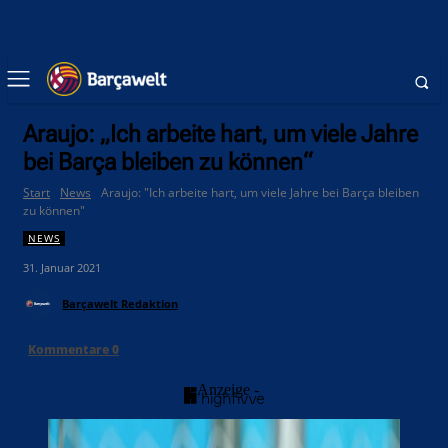
Araujo: „Ich arbeite hart, um viele Jahre
bei Barça bleiben zu können“
Start
News
Araujo: "Ich arbeite hart, um viele Jahre bei Barça bleiben
zu können"
NEWS
31. Januar 2021
Barçawelt Redaktion
Kommentare
0
- Anzeige -