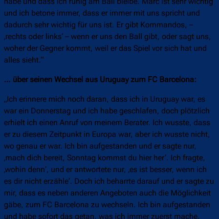
habe und dass ich ruhig am Ball bleibe. Marc ist sehr wichtig
und ich betone immer, dass er immer mit uns spricht und
dadurch sehr wichtig für uns ist. Er gibt Kommandos, –
‚rechts oder links‘ – wenn er uns den Ball gibt, oder sagt uns,
woher der Gegner kommt, weil er das Spiel vor sich hat und
alles sieht.“
… über seinen Wechsel aus Uruguay zum FC Barcelona:
„Ich erinnere mich noch daran, dass ich in Uruguay war, es
war ein Donnerstag und ich habe geschlafen, doch plötzlich
erhielt ich einen Anruf von meinem Berater. Ich wusste, dass
er zu diesem Zeitpunkt in Europa war, aber ich wusste nicht,
wo genau er war. Ich bin aufgestanden und er sagte nur,
‚mach dich bereit, Sonntag kommst du hier her‘. Ich fragte,
‚wohin denn‘, und er antwortete nur, ‚es ist besser, wenn ich
es dir nicht erzähle‘. Doch ich beharrte darauf und er sagte zu
mir, dass es neben anderen Angeboten auch die Möglichkeit
gäbe, zum FC Barcelona zu wechseln. Ich bin aufgestanden
und habe sofort das getan, was ich immer zuerst mache,