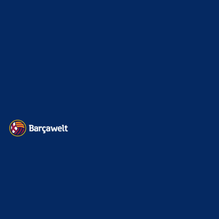
feste Ablöse von wohl 125 Millionen Euro für den 19-
Jährige, die durch diverse Bonusvereinbarungen sogar noch
auf 140 Millionen Euro…
Mo
zu
Rodri-Transfer zu Real stockt: Jetzt mischt
auch Barcelona mit
6. August 2026
Das kannste sowas von vergessen. Gala wird ihn nicht unter
120mio gehen lassen.
BILDERGALERIEN
Barça zurück im Camp Nou: Der große Comeback-Tag in Bildern
22. November 2025
Heim und auswärts: Das sollen die Trikots von Barça für die Saison
2025/26 sein
6. Januar 2025
WEITERE KATEGORIEN
News
4692
xTop News
4117