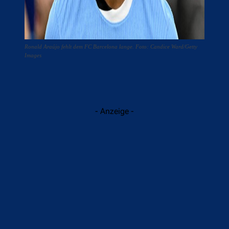
Ronald Araújo fehlt dem FC Barcelona lange. Foto: Candice Ward/Getty
Images
- Anzeige -