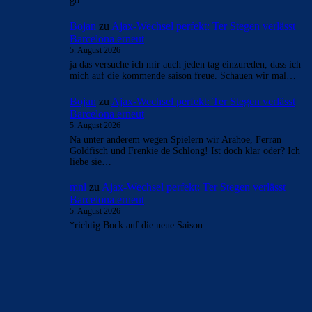
go.
Bojan
zu
Ajax-Wechsel perfekt: Ter Stegen verlässt
Barcelona erneut
5. August 2026
ja das versuche ich mir auch jeden tag einzureden, dass ich
mich auf die kommende saison freue. Schauen wir mal…
Bojan
zu
Ajax-Wechsel perfekt: Ter Stegen verlässt
Barcelona erneut
5. August 2026
Na unter anderem wegen Spielern wir Arahoe, Ferran
Goldfisch und Frenkie de Schlong! Ist doch klar oder? Ich
liebe sie…
mnl
zu
Ajax-Wechsel perfekt: Ter Stegen verlässt
Barcelona erneut
5. August 2026
*richtig Bock auf die neue Saison
BILDERGALERIEN
Barça zurück im Camp Nou: Der große Comeback-Tag in Bildern