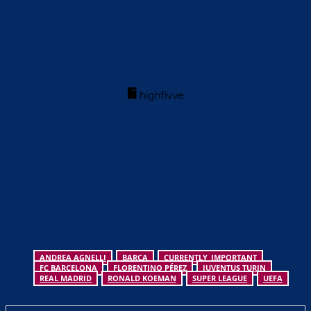
ANDREA AGNELLI
BARCA
CURRENTLY_IMPORTANT
FC BARCELONA
FLORENTINO PÉREZ
JUVENTUS TURIN
REAL MADRID
RONALD KOEMAN
SUPER LEAGUE
UEFA