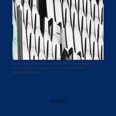
Juventus Turins Boss und Super-League-Gründer Andrea Agnelli gab zu,
dass das Projekt vorerst gescheitert ist. (Fotocredit: IMAGO /
HochZwei/Syndication)
- Anzeige -