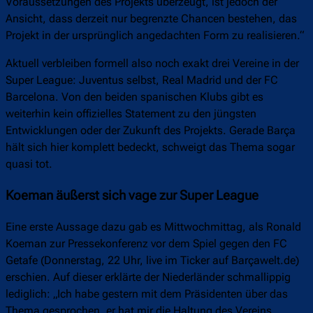
Voraussetzungen des Projekts überzeugt, ist jedoch der
Ansicht, dass derzeit nur begrenzte Chancen bestehen, das
Projekt in der ursprünglich angedachten Form zu realisieren.“
Aktuell verbleiben formell also noch exakt drei Vereine in der
Super League: Juventus selbst, Real Madrid und der FC
Barcelona. Von den beiden spanischen Klubs gibt es
weiterhin kein offizielles Statement zu den jüngsten
Entwicklungen oder der Zukunft des Projekts. Gerade Barça
hält sich hier komplett bedeckt, schweigt das Thema sogar
quasi tot.
Koeman äußerst sich vage zur Super League
Eine erste Aussage dazu gab es Mittwochmittag, als Ronald
Koeman zur Pressekonferenz vor dem Spiel gegen den FC
Getafe (Donnerstag, 22 Uhr, live im Ticker auf Barçawelt.de)
erschien. Auf dieser erklärte der Niederländer schmallippig
lediglich: „Ich habe gestern mit dem Präsidenten über das
Thema gesprochen, er hat mir die Haltung des Vereins