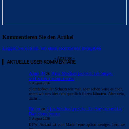
Kommentieren Sie den Artikel
Loggen Sie sich ein, um einen Kommentar abzugeben
- Anzeige -
AKTUELLE USER-KOMMENTARE
Alma-03
zu
Ajax-Wechsel perfekt: Ter Stegen
verlässt Barcelona erneut
6. August 2026
@dinho84culer Schaun wir mal, aber schön wäre es doch,
wenn wir uns hier rein sportlich fetzen könnten. Aber nein,
dafür…
Bojan
zu
Ajax-Wechsel perfekt: Ter Stegen verlässt
Barcelona erneut
5. August 2026
BTW: Asslani ist vom Markt! eine option weniger, here we