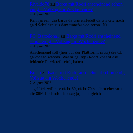
- Anzeige -
AKTUELLE USER-KOMMENTARE
ChrisR
zu
Barça mit Rodri anscheinend schon einig –
Vollzug am Wochenende?
7. August 2026
...mit de Jong tauschen, das wärs
Bojan
zu
Barça mit Rodri anscheinend schon einig –
Vollzug am Wochenende?
7. August 2026
Falls wir die CL nächste Saison nicht gewinnen, fahr ich
persönlich nach Barcelona, finde die Adresse von Laporta
und Hansi…
Rivaldo78
zu
Barça mit Rodri anscheinend schon