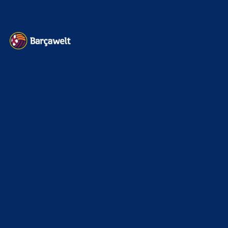
Heim und auswärts: Das sollen die Trikots von Barça für die Saison
2025/26 sein
6. Januar 2025
WEITERE KATEGORIEN
News
4693
xTop News
4118
La Liga
3264
Champions League
1112
Interview & PK
888
Sonstiges
675
Kader
626
Transfermarkt
601
Impressum
Datenschutz