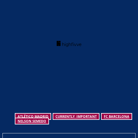
ATLÉTICO MADRID
CURRENTLY_IMPORTANT
FC BARCELONA
NELSON SEMEDO