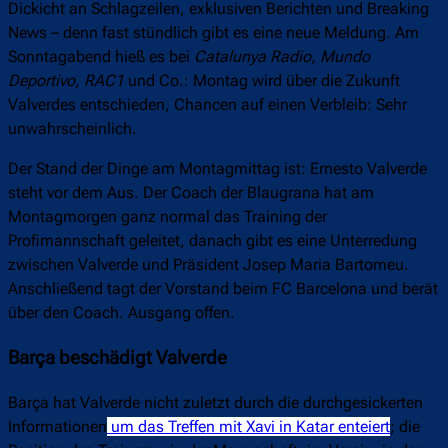
Dickicht an Schlagzeilen, exklusiven Berichten und Breaking
News – denn fast stündlich gibt es eine neue Meldung. Am
Sonntagabend hieß es bei
Catalunya Radio, Mundo
Deportivo, RAC1
und Co.: Montag wird über die Zukunft
Valverdes entschieden, Chancen auf einen Verbleib: Sehr
unwahrscheinlich.
Der Stand der Dinge am Montagmittag ist: Ernesto Valverde
steht vor dem Aus. Der Coach der Blaugrana hat am
Montagmorgen ganz normal das Training der
Profimannschaft geleitet, danach gibt es eine Unterredung
zwischen Valverde und Präsident Josep Maria Bartomeu.
Anschließend tagt der Vorstand beim FC Barcelona und berät
über den Coach. Ausgang offen.
Barça beschädigt Valverde
Barça hat Valverde nicht zuletzt durch die durchgesickerten
Informationen
um das Treffen mit Xavi in Katar enteiert
; die