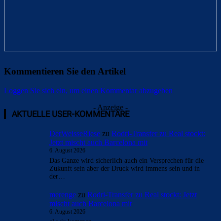
Kommentieren Sie den Artikel
Loggen Sie sich ein, um einen Kommentar abzugeben
- Anzeige -
AKTUELLE USER-KOMMENTARE
DerWeisseRiese
zu
Rodri-Transfer zu Real stockt:
Jetzt mischt auch Barcelona mit
6. August 2026
Das Ganze wird sicherlich auch ein Versprechen für die
Zukunft sein aber der Druck wird immens sein und in
der…
merenge
zu
Rodri-Transfer zu Real stockt: Jetzt
mischt auch Barcelona mit
6. August 2026