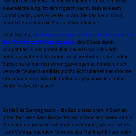
Position des Trainers – in der Mannschaft, im Verein, in der
Außendarstellung, ist derart geschwächt, dass es kaum
vorstellbar ist, dass er weiter im Amt bleiben kann. Doch
beim FC Barcelona weiß man bekanntlich nie.
Doch Xavi hat
die ihm angebotene Position als Chefcoach für
den Moment zumindest abgesagt
, das Chaos damit
komplettiert. Einen potentiellen neuen Coach den Job
anbieten, während der Trainer noch im Amt ist – ein Unding.
Barcelona ist nun fast schon gezwungen zu handeln, auch
wenn der Wunschkandidat (noch) nicht übernehmen möchte
– oder kann man einen dermaßen angeschlagenen Trainer
weiter im Amt belassen?
So hieß es Sonntagnacht – die Radionstationen in Spanien
ruhen fast nie – dass Barça-B-Coach Francisco Javier García
Pimienta interimsweise übernehmen könnte, oder gar würde
– am Montag, nachdem Valverde das Training hält und beim