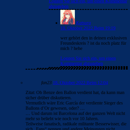
Loggen Sie sich ein, um einen Kommentar
abzugeben
Katsura
18. Oktober 2022 Beim 19:19
wer gehört den in deinen exklusiven
Freundeskreis ? ist da noch platz für
mich ? hehe
Loggen Sie sich ein, um einen
Kommentar abzugeben
fan23
18. Oktober 2022 Beim 12:04
Zitat: Ob Benze den Ballon verdient hat, da kann man
sicher drüber diskutieren.
Vermutlich wäre Eric García der verdiente Sieger des
Ballons d’Or gewesen, oder? …
… Und darum ist Barcelona auf der ganzen Welt nicht
mehr so beliebt wie noch vor 10 Jahren.
Teilweise fanatisch, radikale militante Besserwisser, die
sich „Fans“ nennen und andere Meinungen nicht