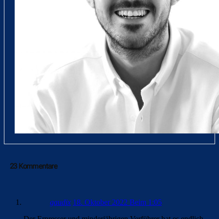
23 Kommentare
gaudix
18. Oktober 2022 Beim 1:05
Der Erpresser und minderjährigen Verführer hat es endlich