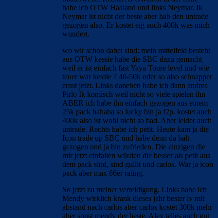
habe ich OTW Haaland und links Neymar. Ik
Neymar ist nicht der beste aber hab den untrade
gezogen also. Er kostet eig auch 400k was mich
wundert.
wo wir schon dabei sind: mein mittelfeld besteht
aus OTW kessie habe die SBC dazu gemacht
weil er ist einfach fast Yaya Toure level und wie
teuer war kessie ? 40-50k oder so also schnapper
ernst jetzt. Links daneben habe ich dann andrea
Pirlo Ik komisch weil nicht so viele spielen ihn
ABER ich habe ihn einfach gezogen aus einem
25k pack hahaha so lucky bin ja f2p. kostet auch
400k also ist wohl nicht so bad. Aber leider auch
untrade. Rechts habe ich petit. Heute kam ja die
Icon trade up SBC und habe denn da halt
gezogen und ja bin zufrieden. Die einzigen die
mir jetzt einfallen würden die besser als petit aus
dem pack sind, sind gullit und carlos. War ja icon
pack aber max 86er rating.
So jetzt zu meiner verteidigung. Links habe ich
Mendy wirklich krank dieses jahr bester lv mit
abstand nach carlos aber carlos kostet 300k mehr
aber sonst mendy der beste. Alex telles auch gut