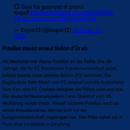
💥 Gavi ha guanyat el premi
Kopa❗
#BallonDor
https://t.co/BX8VRVkk
7A
pic.twitter.com/K4HXpsQQ4X
— Esport3 (@esport3)
October 17,
2022
Putellas staubt erneut Ballon d’Or ab
Als Nächstes war Alexia Putellas an der Reihe. Die 28-
Jährige, die für FC Barcelonas Frauenmannschaft spielt,
bekam bereits ihren zweiten Ballon d’Or verliehen. Die
Engländerin Beth Mead vom FC Arsenal und die Australierin
Sam Kerr vom FC Chelsea belegten die Plätze zwei und drei.
Die deutsche Nationalspielerin Lena Oberdorf vom VfL
Wolfsburg wurde Vierte. Aktuell laboriert Putellas noch an
einem Kreuzbandriss, den sie sich vor der
Europameisterschaft zugezogen hat. Den Preis nahm sie in
Paris aber persönlich in Empfang.