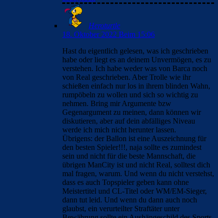
Heroturtle
18. Oktober 2022 Beim 15:06
Hast du eigentlich gelesen, was ich geschrieben
habe oder liegt es an deinem Unvermögen, es zu
verstehen. Ich habe weder was von Barca noch
von Real geschrieben. Aber Trolle wie ihr
schießen einfach nur los in ihrem blinden Wahn,
rumpöbeln zu wollen und sich so wichtig zu
nehmen. Bring mir Argumente bzw
Gegenargument zu meinen, dann können wir
diskutieren, aber auf dein abfälliges Niveau
werde ich mich nicht herunter lassen.
Übrigens: der Ballon ist eine Auszeichnung für
den besten Spieler!!!, naja sollte es zumindest
sein und nicht für die beste Mannschaft, die
übrigen ManCity ist und nicht Real, solltest dich
mal fragen, warum. Und wenn du nicht verstehst,
dass es auch Topspieler geben kann ohne
Meistertitel und CL-Titel oder WM/EM-Sieger,
dann tut leid. Und wenn du dann auch noch
glaubst, ein verurteilter Straftäter unter
Bewährung sollte ein Aushängeschild des Sports