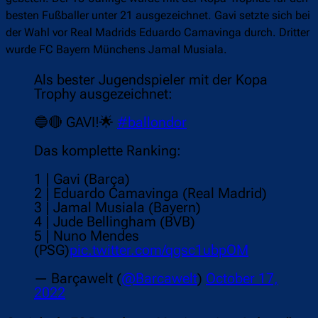
besten Fußballer unter 21 ausgezeichnet. Gavi setzte sich bei
der Wahl vor Real Madrids Eduardo Camavinga durch. Dritter
wurde FC Bayern Münchens Jamal Musiala.
Als bester Jugendspieler mit der Kopa
Trophy ausgezeichnet:
🔵🔴 GAVI!🌟
#ballondor
Das komplette Ranking:
1 | Gavi (Barça)
2 | Eduardo Camavinga (Real Madrid)
3 | Jamal Musiala (Bayern)
4 | Jude Bellingham (BVB)
5 | Nuno Mendes
(PSG)
pic.twitter.com/qgsc1ubpOM
— Barçawelt (
@Barcawelt
)
October 17,
2022