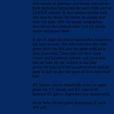
aber mendy ist günstiger und besser. hab auf der
bank noch theo hernandez der auch 100k wert ist
LEIDER untrade. Ik theo spielen seeeehr viele
und manche finden ihn besser als mendy aber
nein! Ich habe 100k für mendy ausgegeben
obwohl ich theo untrade habe weil ich mendy
soooo viel besser finde.
In der IV habe ich inform marquinhos zusammen
mit Jules kounde. Bin sehr zufrieden aber hätte
gerne noch van dirk aber der passt wohl nd in
mein team haha. Dann habe ich dazu noch
varane und kimpbeme untrade und einen kim
min jae habe die sbc einfach so aus joke
gemaccht haha weil bin koreaboo kinda und die
karte ist halt op aber der passt nicht in mein team
halt.
RV Inform cancelo brauch ich nichts zu sagen
glaub ich. LV mendy und RV cancelo IF
besseres AV gibt es abgesehen von ikonen nicht.
im tor habe ich den guten donnaruma IF auch
sehr geil.