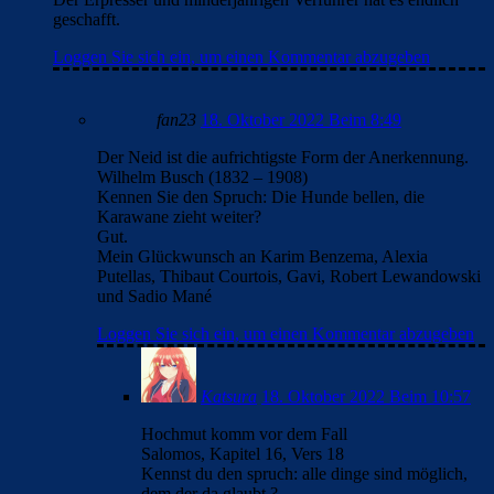
geschafft.
Loggen Sie sich ein, um einen Kommentar abzugeben
fan23
18. Oktober 2022 Beim 8:49
Der Neid ist die aufrichtigste Form der Anerkennung.
Wilhelm Busch (1832 – 1908)
Kennen Sie den Spruch: Die Hunde bellen, die
Karawane zieht weiter?
Gut.
Mein Glückwunsch an Karim Benzema, Alexia
Putellas, Thibaut Courtois, Gavi, Robert Lewandowski
und Sadio Mané
Loggen Sie sich ein, um einen Kommentar abzugeben
Katsura
18. Oktober 2022 Beim 10:57
Hochmut komm vor dem Fall
Salomos, Kapitel 16, Vers 18
Kennst du den spruch: alle dinge sind möglich,
dem der da glaubt ?