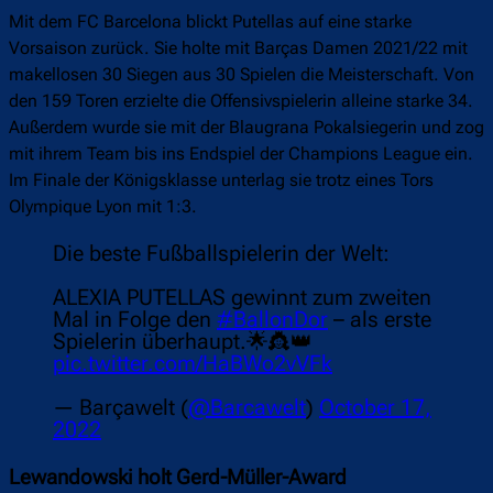
Mit dem FC Barcelona blickt Putellas auf eine starke
Vorsaison zurück. Sie holte mit Barças Damen 2021/22 mit
makellosen 30 Siegen aus 30 Spielen die Meisterschaft. Von
den 159 Toren erzielte die Offensivspielerin alleine starke 34.
Außerdem wurde sie mit der Blaugrana Pokalsiegerin und zog
mit ihrem Team bis ins Endspiel der Champions League ein.
Im Finale der Königsklasse unterlag sie trotz eines Tors
Olympique Lyon mit 1:3.
Die beste Fußballspielerin der Welt:
ALEXIA PUTELLAS gewinnt zum zweiten
Mal in Folge den
#BallonDor
– als erste
Spielerin überhaupt.🌟👸👑
pic.twitter.com/HaBWo2vVFk
— Barçawelt (
@Barcawelt
)
October 17,
2022
Lewandowski holt Gerd-Müller-Award