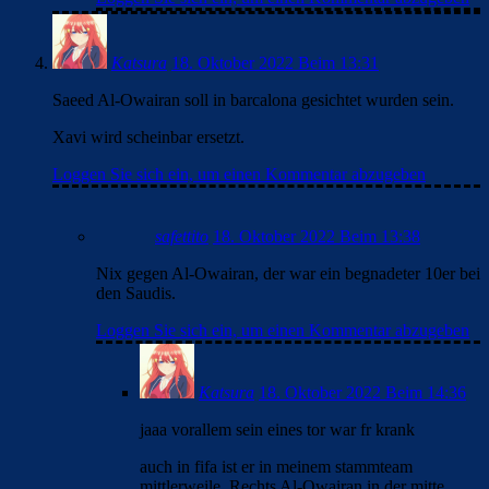
Katsura
18. Oktober 2022 Beim 13:31
Saeed Al-Owairan soll in barcalona gesichtet wurden sein.
Xavi wird scheinbar ersetzt.
Loggen Sie sich ein, um einen Kommentar abzugeben
safettito
18. Oktober 2022 Beim 13:38
Nix gegen Al-Owairan, der war ein begnadeter 10er bei
den Saudis.
Loggen Sie sich ein, um einen Kommentar abzugeben
Katsura
18. Oktober 2022 Beim 14:36
jaaa vorallem sein eines tor war fr krank
auch in fifa ist er in meinem stammteam
mittlerweile. Rechts Al-Owairan in der mitte