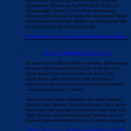
Barca ist im Classico mit dem Emblem von Drake
aufgelaufen. Hat nur noch gefehlt das R. Kelly die
Hymne singt. Dieser Club macht es einem immer
schwerer einen Grund zu haben ihn anzufeuern! Moral
und Anstand wurden mit Johann Cruyff begraben. Der
hat sich schon 5 mal im Grab gedreht.
Loggen Sie sich ein, um einen Kommentar abzugeben
safettito
18. Oktober 2022 Beim 13:41
Da muss ich den Madrid Fans zustimmen, Benzema hat
es dieses Jahr absolut verdient, jeder weiß das was
Messi gespielt hat wird niemand auf dieser Erde
wiederholen, aber letztes Jahr ging eindeutig an
Benzema er hat die Blancos immer weitergeschossen,
wenn es drauf ankam. Verdient.
Warum die jetzt aber rumheulen, weil keine anderen
Blancos oben standen ? Individuell waren Sie ja auch
bis auf ein paar Ausnahmen nicht besonders stark, evtl.
hätte Courtois ein höheres Ranking verdient, aber da
sind wir mal wieder beim Leid der Torhüter angelangt.
Loggen Sie sich ein, um einen Kommentar abzugeben