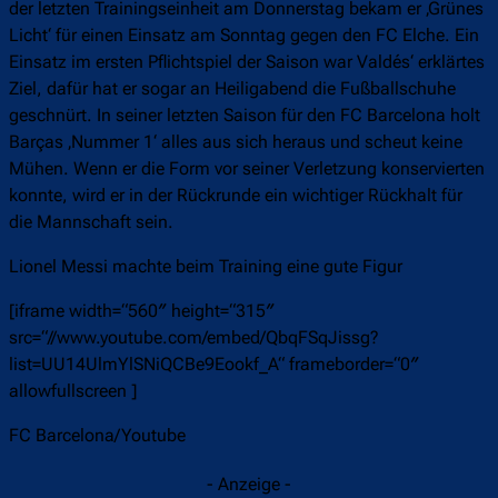
der letzten Trainingseinheit am Donnerstag bekam er ‚Grünes
Licht‘ für einen Einsatz am Sonntag gegen den FC Elche. Ein
Einsatz im ersten Pflichtspiel der Saison war Valdés‘ erklärtes
Ziel, dafür hat er sogar an Heiligabend die Fußballschuhe
geschnürt. In seiner letzten Saison für den FC Barcelona holt
Barças ‚Nummer 1‘ alles aus sich heraus und scheut keine
Mühen. Wenn er die Form vor seiner Verletzung konservierten
konnte, wird er in der Rückrunde ein wichtiger Rückhalt für
die Mannschaft sein.
Lionel Messi machte beim Training eine gute Figur
[iframe width=“560″ height=“315″
src=“//www.youtube.com/embed/QbqFSqJissg?
list=UU14UlmYlSNiQCBe9Eookf_A“ frameborder=“0″
allowfullscreen ]
FC Barcelona/Youtube
- Anzeige -