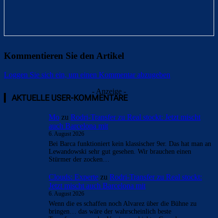
Kommentieren Sie den Artikel
Loggen Sie sich ein, um einen Kommentar abzugeben
- Anzeige -
AKTUELLE USER-KOMMENTARE
Mo
zu
Rodri-Transfer zu Real stockt: Jetzt mischt
auch Barcelona mit
6. August 2026
Bei Barca funktioniert kein klassischer 9er. Das hat man an
Lewandowski sehr gut gesehen. Wir brauchen einen
Stürmer der zocken…
Clouds: Experte
zu
Rodri-Transfer zu Real stockt:
Jetzt mischt auch Barcelona mit
6. August 2026
Wenn die es schaffen noch Alvarez über die Bühne zu
bringen… das wäre der wahrscheinlich beste