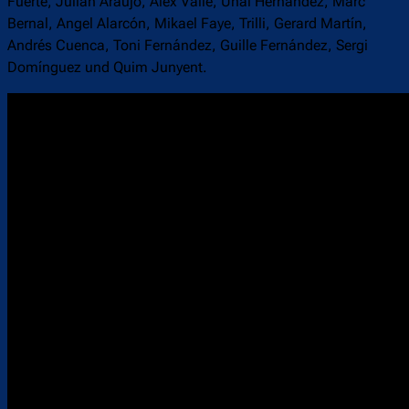
Fuerte, Julián Araujo, Álex Valle, Unai Hernández, Marc
Bernal, Angel Alarcón, Mikael Faye, Trilli, Gerard Martín,
Andrés Cuenca, Toni Fernández, Guille Fernández, Sergi
Domínguez und Quim Junyent.