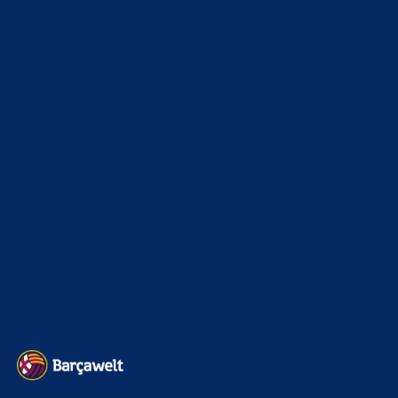
7. August 2026
Rodri würde uns kompakt machen, auch eine doppel sechs
mit bernal und davor Raphina würde passen. Pedri braucht
noch ne…
mnl
zu
Barça mit Rodri anscheinend schon einig –
Vollzug am Wochenende?
7. August 2026
Ist das der Hammer! Ich kann mich nicht erinnern, wann
ich mich das letzte Mal bei einem anstehenden Transfer
so…
BILDERGALERIEN
Barça zurück im Camp Nou: Der große Comeback-Tag in Bildern
22. November 2025
Heim und auswärts: Das sollen die Trikots von Barça für die Saison
2025/26 sein
6. Januar 2025
WEITERE KATEGORIEN
News
4693