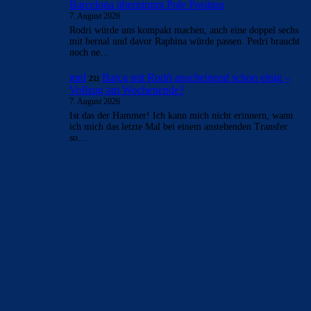
- Anzeige -
AKTUELLE USER-KOMMENTARE
blackmonlan
zu
Spielerkritik | FC Barcelona verliert
erneut den Clásico
7. August 2026
From casual platforming adventures to levels that test your
reflexes,Platform Games offers plenty of games to choose
from.
FC_Barcelona1
zu
Rodri gibt Real einen Korb –
Barcelona übernimmt Pole Position
7. August 2026
Rodri ist kein Luxus. Rodri hebt uns auf eine neue Ebene.
Torres wird bleiben jetzt. Für mich okay. Vielleicht gibt…
FC_Barcelona1
zu
Barça mit Rodri anscheinend
schon einig – Vollzug am Wochenende?
7. August 2026
Was "verdienen" Mpappe, Vini, Bellingham? Der Markt,
den die Engländer zerstört haben, bestimmt den "Preis".
Wenn er kommt, dürft das…
Rivaldo78
zu
Rodri gibt Real einen Korb –
Barcelona übernimmt Pole Position