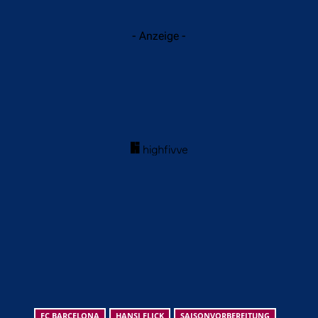
- Anzeige -
FC BARCELONA
HANSI FLICK
SAISONVORBEREITUNG