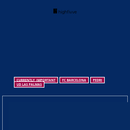
CURRENTLY_IMPORTANT
FC BARCELONA
PEDRI
UD LAS PALMAS