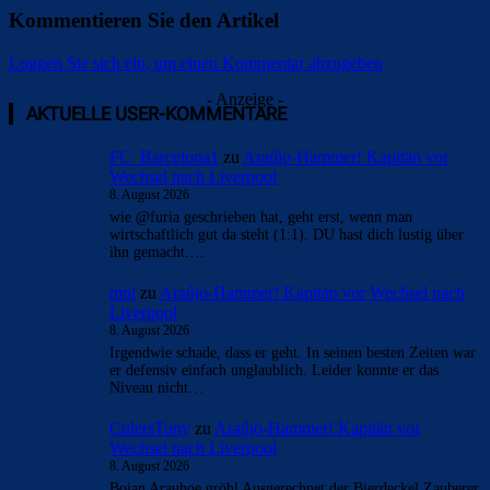
Kommentieren Sie den Artikel
Loggen Sie sich ein, um einen Kommentar abzugeben
- Anzeige -
AKTUELLE USER-KOMMENTARE
FC_Barcelona1
zu
Araújo-Hammer! Kapitän vor
Wechsel nach Liverpool
8. August 2026
wie @furia geschrieben hat, geht erst, wenn man
wirtschaftlich gut da steht (1:1). DU hast dich lustig über
ihn gemacht.…
mnl
zu
Araújo-Hammer! Kapitän vor Wechsel nach
Liverpool
8. August 2026
Irgendwie schade, dass er geht. In seinen besten Zeiten war
er defensiv einfach unglaublich. Leider konnte er das
Niveau nicht…
CulersTony
zu
Araújo-Hammer! Kapitän vor
Wechsel nach Liverpool
8. August 2026
Bojan Arauhoe gröhl Ausgerechnet der Bierdeckel Zauberer