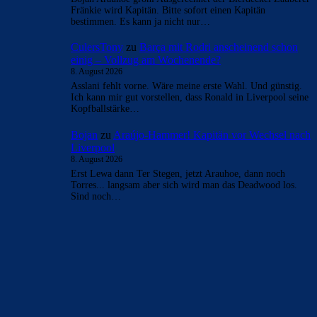
Fränkie wird Kapitän. Bitte sofort einen Kapitän
bestimmen. Es kann ja nicht nur…
CulersTony
zu
Barça mit Rodri anscheinend schon
einig – Vollzug am Wochenende?
8. August 2026
Asslani fehlt vorne. Wäre meine erste Wahl. Und günstig.
Ich kann mir gut vorstellen, dass Ronald in Liverpool seine
Kopfballstärke…
Bojan
zu
Araújo-Hammer! Kapitän vor Wechsel nach
Liverpool
8. August 2026
Erst Lewa dann Ter Stegen, jetzt Arauhoe, dann noch
Torres... langsam aber sich wird man das Deadwood los.
Sind noch…
BILDERGALERIEN
Barça zurück im Camp Nou: Der große Comeback-Tag in Bildern
22. November 2025