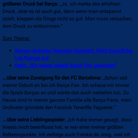
größeren Druck bei Barça:
„Ja, ich merke den erhöhten
Druck, aber es ist auch gut, denn wenn man entspannt
spielt, klappen die Dinge nicht so gut. Man muss versuchen,
dem Druck zu entkommen.“
Zum Thema:
Barças nächstes Teenager-Toptalent: Pedri trumpft bei
Las Palmas auf
Pedri: „Bin wegen Iniesta Barça-Fan geworden“
…über seine Zuneigung für den FC Barcelona:
„Schon seit
meiner Geburt an bin ich Barça-Fan. Ich schaue mir immer
die Spiele Barças an und werde das auch weiterhin tun. Zu
Hause sind in meiner ganzen Familie alle Barça-Fans, mein
Großvater gründete den Fanclub Teneriffa-Tegueste.“
…über seine Lieblingsspieler:
„Ich habe immer gesagt, dass
Iniesta mich beeinflusst hat, er war einer meiner größten
Referenzpunkte. Ich verfolge auch Frenkie de Jong, weil ich