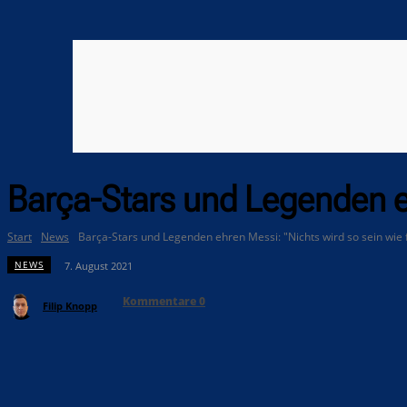
Barça-Stars und Legenden eh
Start
News
Barça-Stars und Legenden ehren Messi: "Nichts wird so sein wie 
NEWS
7. August 2021
Kommentare
0
Filip Knopp