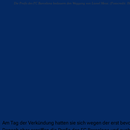
Die Profis des FC Barcelona bedauern den Weggang von Lionel Messi. (Fotocredit: I
Teilen
F
Am Tag der Verkündung hatten sie sich wegen der erst bevo
Danach aber ergriffen die Profis des FC Barcelona und auc