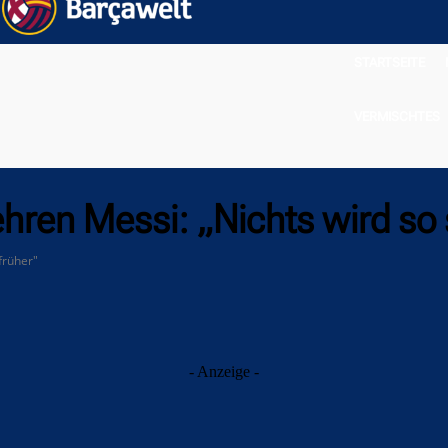
STARTSEITE
VERMISCHTES
ren Messi: „Nichts wird so 
früher"
- Anzeige -