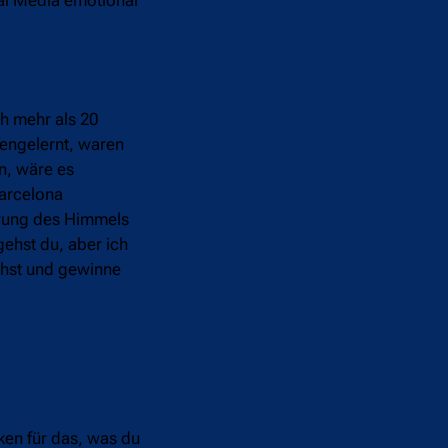
ch mehr als 20
nengelernt, waren
n, wäre es
arcelona
hrung des Himmels
gehst du, aber ich
ehst und gewinne
ken für das, was du