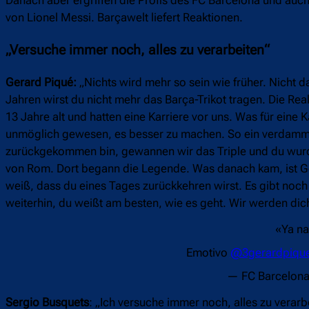
von Lionel Messi. Barçawelt liefert Reaktionen.
„Versuche immer noch, alles zu verarbeiten“
Gerard Piqué:
„Nichts wird mehr so sein wie früher. Nicht d
Jahren wirst du nicht mehr das Barça-Trikot tragen. Die Rea
13 Jahre alt und hatten eine Karriere vor uns. Was für eine
unmöglich gewesen, es besser zu machen. So ein verdammt
zurückgekommen bin, gewannen wir das Triple und du wurdes
von Rom. Dort begann die Legende. Was danach kam, ist Gesc
weiß, dass du eines Tages zurückkehren wirst. Es gibt noc
weiterhin, du weißt am besten, wie es geht. Wir werden dich
«Ya na
Emotivo
@3gerardpiqu
— FC Barcelon
Sergio Busquets
: „Ich versuche immer noch, alles zu verarb