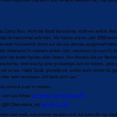
as Camp Nou, nicht die Stadt Barcelona, nicht wir selbst. Na
lität ist manchmal sehr hart. Wir haben uns im Jahr 2000 ken
 Karriere! Verdammt! Wenn wir sie uns damals ausgemalt hätte
er Wahnsinn! In meinem ersten Jahr, nachdem ich zum FC B
t der beste Spieler aller Zeiten. Von Rosario bis zur Berü
hichte. Und was für eine großartige Zeit wir hatten. Jetzt 
h viel zu tun. Habe Spaß, genieße es, wohin auch immer du g
 hier sehr vermissen. Ich liebe dich Leo.“
da volverá a ser lo mismo»
e
con Leo Messi
pic.twitter.com/f4dcsagHE6
a (@FCBarcelona_es)
August 6, 2021
eiten und weiß, wie schwer es sein wird. Ich kann dir nur dan