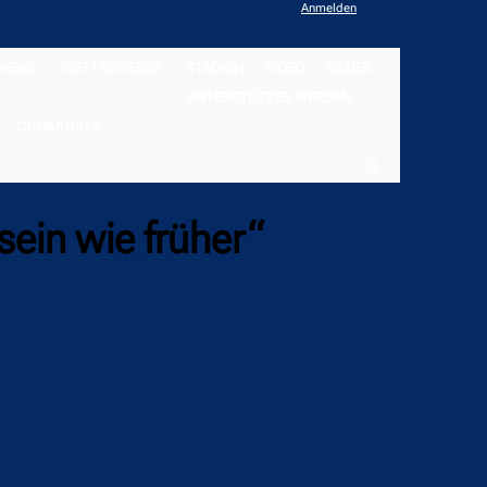
Anmelden
NEWS
WETTBEWERBE
STADION
VIDEO
BILDER
UNTERSTÜTZER WERDEN
COMMUNITY
sein wie früher“