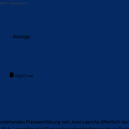
MAGO / Shutterstock)
acebook
Twitter
WhatsApp
- Anzeige -
rstehenden Presseerklärung von Joan Laporta öffentlich noc
h Klub-Legenden das Wort und verabschiedeten sich via Soci