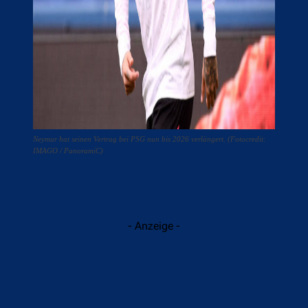
Neymar hat seinen Vertrag bei PSG nun bis 2026 verlängert. (Fotocredit:
IMAGO / PanoramiC)
- Anzeige -