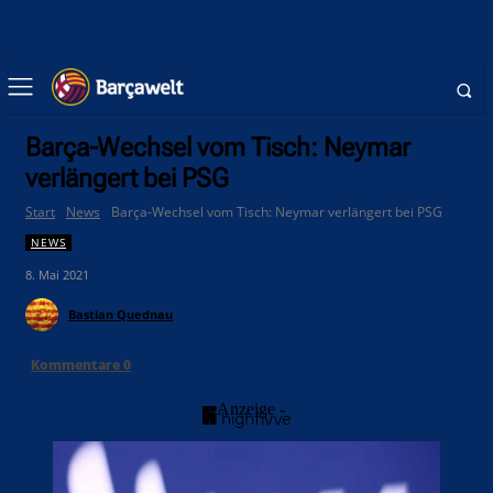
Barça-Wechsel vom Tisch: Neymar
verlängert bei PSG
Start
News
Barça-Wechsel vom Tisch: Neymar verlängert bei PSG
NEWS
8. Mai 2021
Bastian Quednau
Kommentare
0
- Anzeige -