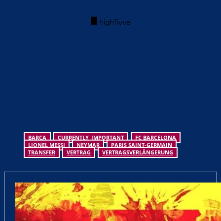
BARCA
CURRENTLY_IMPORTANT
FC BARCELONA
LIONEL MESSI
NEYMAR
PARIS SAINT-GERMAIN
TRANSFER
VERTRAG
VERTRAGSVERLÄNGERUNG