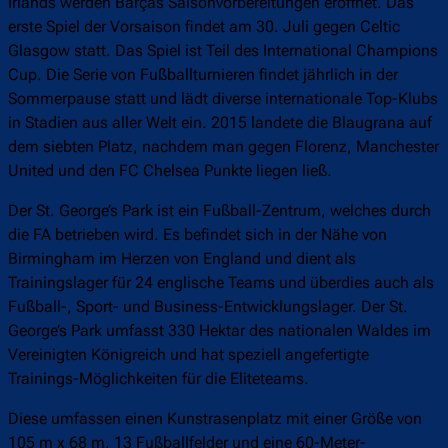
Irlands werden Barças Saisonvorbereitungen eröffnet. Das
erste Spiel der Vorsaison findet am 30. Juli gegen Celtic
Glasgow statt. Das Spiel ist Teil des International Champions
Cup. Die Serie von Fußballturnieren findet jährlich in der
Sommerpause statt und lädt diverse internationale Top-Klubs
in Stadien aus aller Welt ein. 2015 landete die Blaugrana auf
dem siebten Platz, nachdem man gegen Florenz, Manchester
United und den FC Chelsea Punkte liegen ließ.
Der St. George’s Park ist ein Fußball-Zentrum, welches durch
die FA betrieben wird. Es befindet sich in der Nähe von
Birmingham im Herzen von England und dient als
Trainingslager für 24 englische Teams und überdies auch als
Fußball-, Sport- und Business-Entwicklungslager. Der St.
George’s Park umfasst 330 Hektar des nationalen Waldes im
Vereinigten Königreich und hat speziell angefertigte
Trainings-Möglichkeiten für die Eliteteams.
Diese umfassen einen Kunstrasenplatz mit einer Größe von
105 m x 68 m, 13 Fußballfelder und eine 60-Meter-