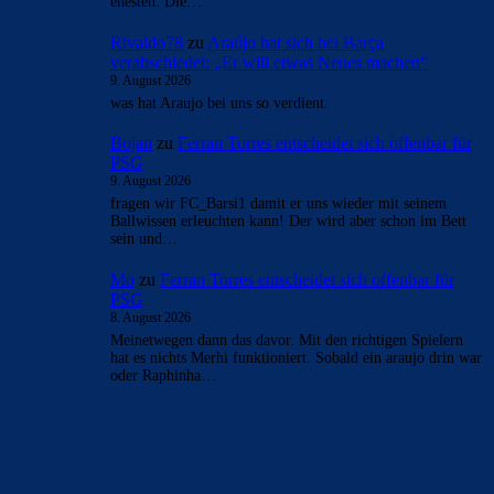
ehesten. Die…
Rivaldo78
zu
Araújo hat sich bei Barça
verabschiedet: „Er will etwas Neues machen“
9. August 2026
was hat Araujo bei uns so verdient.
Bojan
zu
Ferran Torres entscheidet sich offenbar für
PSG
9. August 2026
fragen wir FC_Barsi1 damit er uns wieder mit seinem
Ballwissen erleuchten kann! Der wird aber schon im Bett
sein und…
Mo
zu
Ferran Torres entscheidet sich offenbar für
PSG
8. August 2026
Meinetwegen dann das davor. Mit den richtigen Spielern
hat es nichts Merhi funktioniert. Sobald ein araujo drin war
oder Raphinha…
BILDERGALERIEN