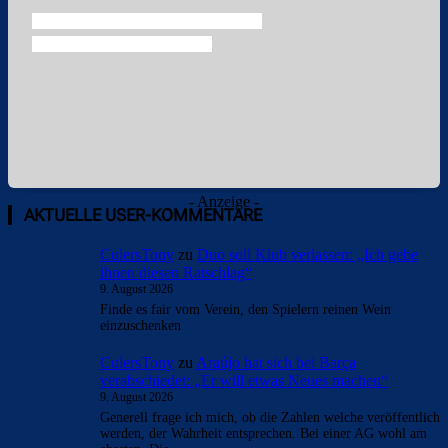
- Anzeige -
AKTUELLE USER-KOMMENTARE
CulersTony
zu
Duo soll Klub verlassen: „Ich gebe
ihnen diesen Ratschlag“
9. August 2026
Finde es fair vom Verein, den Spielern reinen Wein
einzuschenken
CulersTony
zu
Araújo hat sich bei Barça
verabschiedet: „Er will etwas Neues machen“
9. August 2026
Generell frage ich mich, ob die Zahlen welche veröffentlich
werden, der Wahrheit entsprechen. Bei einer AG wohl am