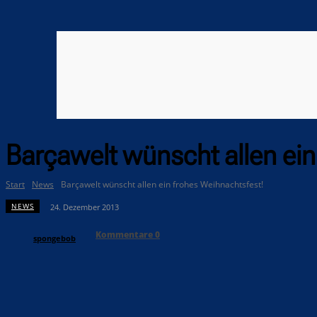
Barçawelt wünscht allen ein
Start
News
Barçawelt wünscht allen ein frohes Weihnachtsfest!
NEWS
24. Dezember 2013
Kommentare
0
spongebob