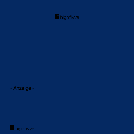
acebook
Twitter
WhatsApp
- Anzeige -