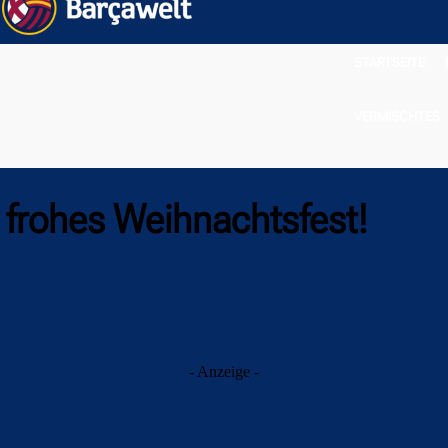
STARTSEITE
VERMISCHTES
 frohes Weihnachtsfest!
- Anzeige -