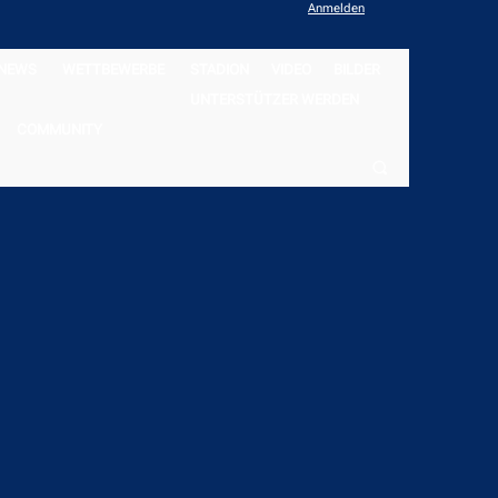
Anmelden
NEWS
WETTBEWERBE
STADION
VIDEO
BILDER
UNTERSTÜTZER WERDEN
COMMUNITY