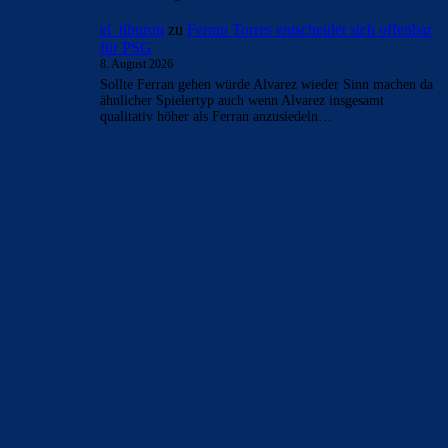
el_tiburon
zu
Ferran Torres entscheidet sich offenbar
für PSG
8. August 2026
Sollte Ferran gehen würde Alvarez wieder Sinn machen da
ähnlicher Spielertyp auch wenn Alvarez insgesamt
qualitativ höher als Ferran anzusiedeln…
BILDERGALERIEN
Barça zurück im Camp Nou: Der große Comeback-Tag in Bildern
22. November 2025
Heim und auswärts: Das sollen die Trikots von Barça für die Saison
2025/26 sein
6. Januar 2025
WEITERE KATEGORIEN
News
4697
xTop News
4124
La Liga
3264