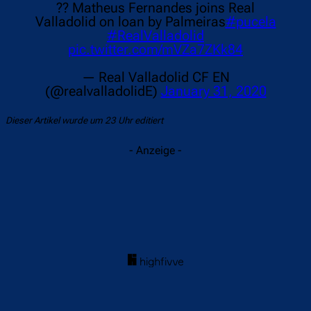
?? Matheus Fernandes joins Real
Valladolid on loan by Palmeiras
#pucela
#RealValladolid
pic.twitter.com/mVZa7ZKk84
— Real Valladolid CF EN
(@realvalladolidE)
January 31, 2020
Dieser Artikel wurde um 23 Uhr editiert
- Anzeige -