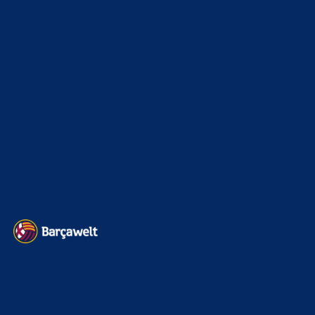
Champions League
1112
Interview & PK
888
Sonstiges
675
Kader
626
Transfermarkt
605
Impressum
Datenschutz
Kontakt