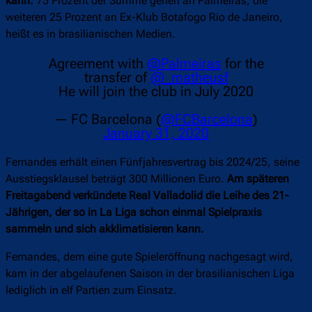
kann.
75 Prozent der Summe gehen an Palmeiras, die
weiteren 25 Prozent an Ex-Klub Botafogo Rio de Janeiro,
heißt es in brasilianischen Medien.
Agreement with
@Palmeiras
for the
transfer of
@_matheusf
He will join the club in July 2020
— FC Barcelona (
@FCBarcelona
)
January 31, 2020
Fernandes erhält einen Fünfjahresvertrag bis 2024/25, seine
Ausstiegsklausel beträgt 300 Millionen Euro.
Am späteren
Freitagabend verkündete Real Valladolid die Leihe des 21-
Jährigen, der so in La Liga schon einmal Spielpraxis
sammeln und sich akklimatisieren kann.
Fernandes, dem eine gute Spieleröffnung nachgesagt wird,
kam in der abgelaufenen Saison in der brasilianischen Liga
lediglich in elf Partien zum Einsatz.