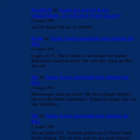
Rivaldo78
zu
Araújo hat sich bei Barça
verabschiedet: „Er will etwas Neues machen“
9. August 2026
was hat Araujo bei uns so verdient.
Bojan
zu
Ferran Torres entscheidet sich offenbar für
PSG
9. August 2026
fragen wir FC_Barsi1 damit er uns wieder mit seinem
Ballwissen erleuchten kann! Der wird aber schon im Bett
sein und…
Mo
zu
Ferran Torres entscheidet sich offenbar für
PSG
8. August 2026
Meinetwegen dann das davor. Mit den richtigen Spielern
hat es nichts Merhi funktioniert. Sobald ein araujo drin war
oder Raphinha…
Mo
zu
Ferran Torres entscheidet sich offenbar für
PSG
8. August 2026
Das auf jeden Fall. Vielleicht gehört das zu Flicks Taktik.
Keine Ahnung. Wie oft sieht man bei uns einen Stürmer…