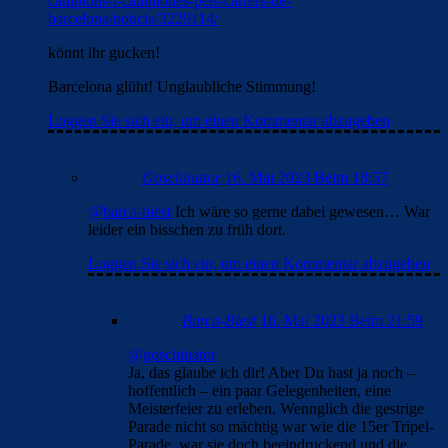
campions-i-campiones-pels-carrers-de-
barcelona/noticia/3229114/
könnt ihr gucken!
Barcelona glüht! Unglaubliche Stimmung!
Loggen Sie sich ein, um einen Kommentar abzugeben
Goschinator
16. Mai 2023 Beim 18:57
@barca-biest
Ich wäre so gerne dabei gewesen… War
leider ein bisschen zu früh dort.
Loggen Sie sich ein, um einen Kommentar abzugeben
Barca-Biest
16. Mai 2023 Beim 21:59
@goschinator
Ja, das glaube ich dir! Aber Du hast ja noch –
hoffentlich – ein paar Gelegenheiten, eine
Meisterfeier zu erleben. Wennglich die gestrige
Parade nicht so mächtig war wie die 15er Tripel-
Parade, war sie doch beeindruckend und die