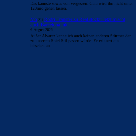
Das kannste sowas von vergessen. Gala wird ihn nicht unter
120mio gehen lassen.
Mo
zu
Rodri-Transfer zu Real stockt: Jetzt mischt
auch Barcelona mit
6. August 2026
Außer Alvarez kenne ich auch keinen anderen Stürmer der
zu unserem Spiel Stil passen würde. Er erinnert ein
bisschen an…
BILDERGALERIEN
Barça zurück im Camp Nou: Der große Comeback-Tag in Bildern
22. November 2025
Heim und auswärts: Das sollen die Trikots von Barça für die Saison
2025/26 sein
6. Januar 2025
WEITERE KATEGORIEN
News
4692
xTop News
4117