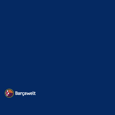
La Liga
3264
Champions League
1112
Interview & PK
888
Sonstiges
675
Kader
626
Transfermarkt
600
Impressum
Datenschutz
Kontakt