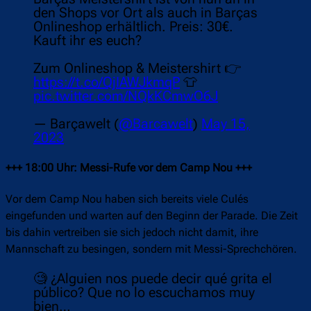
den Shops vor Ort als auch in Barças
Onlineshop erhältlich. Preis: 30€.
Kauft ihr es euch?
Zum Onlineshop & Meistershirt 👉
https://t.co/QjIAWJkmqP
👕
pic.twitter.com/NQkKCmwO6J
— Barçawelt (
@Barcawelt
)
May 15,
2023
+++ 18:00 Uhr: Messi-Rufe vor dem Camp Nou +++
Vor dem Camp Nou haben sich bereits viele Culés
eingefunden und warten auf den Beginn der Parade. Die Zeit
bis dahin vertreiben sie sich jedoch nicht damit, ihre
Mannschaft zu besingen, sondern mit Messi-Sprechchören.
🧐 ¿Alguien nos puede decir qué grita el
público? Que no lo escuchamos muy
bien…