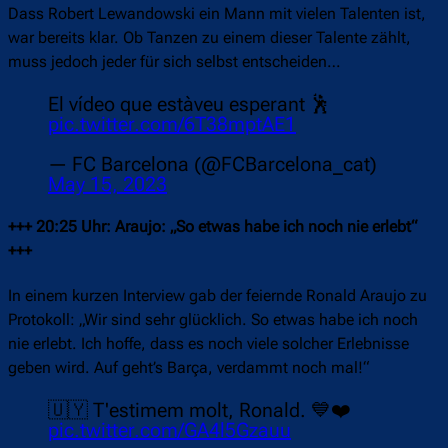
Dass Robert Lewandowski ein Mann mit vielen Talenten ist,
war bereits klar. Ob Tanzen zu einem dieser Talente zählt,
muss jedoch jeder für sich selbst entscheiden…
El vídeo que estàveu esperant 🕺
pic.twitter.com/6T38mptAE1
— FC Barcelona (@FCBarcelona_cat)
May 15, 2023
+++ 20:25 Uhr: Araujo: „So etwas habe ich noch nie erlebt“
+++
In einem kurzen Interview gab der feiernde Ronald Araujo zu
Protokoll: „Wir sind sehr glücklich. So etwas habe ich noch
nie erlebt. Ich hoffe, dass es noch viele solcher Erlebnisse
geben wird. Auf geht’s Barça, verdammt noch mal!“
🇺🇾 T'estimem molt, Ronald. 💙❤️
pic.twitter.com/GA4l5Gzauu