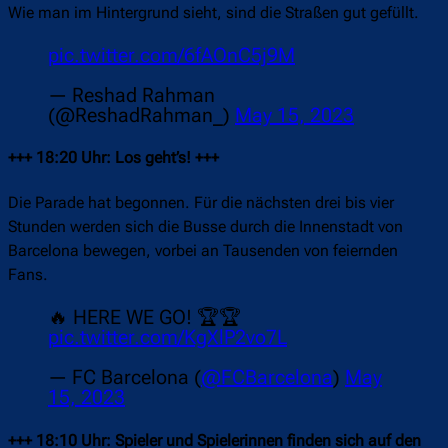
Wie man im Hintergrund sieht, sind die Straßen gut gefüllt.
pic.twitter.com/6fAOnC5j9M
— Reshad Rahman
(@ReshadRahman_)
May 15, 2023
+++ 18:20 Uhr: Los geht’s! +++
Die Parade hat begonnen. Für die nächsten drei bis vier
Stunden werden sich die Busse durch die Innenstadt von
Barcelona bewegen, vorbei an Tausenden von feiernden
Fans.
🔥 HERE WE GO! 🏆🏆
pic.twitter.com/KgXlP2vo7L
— FC Barcelona (
@FCBarcelona
)
May
15, 2023
+++ 18:10 Uhr: Spieler und Spielerinnen finden sich auf den