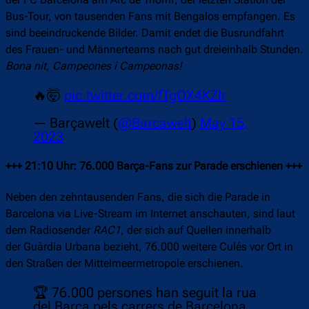
Bus-Tour, von tausenden Fans mit Bengalos empfangen. Es
sind beeindruckende Bilder. Damit endet die Busrundfahrt
des Frauen- und Männerteams nach gut dreieinhalb Stunden.
Bona nit, Campeones i Campeonas!
🔥🤯
pic.twitter.com/fTgOX4KZlr
— Barçawelt (
@Barcawelt
)
May 15,
2023
+++ 21:10 Uhr: 76.000 Barça-Fans zur Parade erschienen +++
Neben den zehntausenden Fans, die sich die Parade in
Barcelona via Live-Stream im Internet anschauten, sind laut
dem Radiosender
RAC1
, der sich auf Quellen innerhalb
der Guàrdia Urbana bezieht, 76.000 weitere Culés vor Ort in
den Straßen der Mittelmeermetropole erschienen.
🏆 76.000 persones han seguit la rua
del Barça pels carrers de Barcelona,