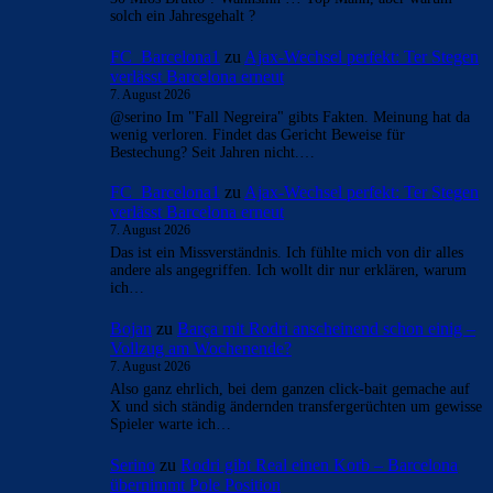
solch ein Jahresgehalt ?
FC_Barcelona1
zu
Ajax-Wechsel perfekt: Ter Stegen
verlässt Barcelona erneut
7. August 2026
@serino Im "Fall Negreira" gibts Fakten. Meinung hat da
wenig verloren. Findet das Gericht Beweise für
Bestechung? Seit Jahren nicht.…
FC_Barcelona1
zu
Ajax-Wechsel perfekt: Ter Stegen
verlässt Barcelona erneut
7. August 2026
Das ist ein Missverständnis. Ich fühlte mich von dir alles
andere als angegriffen. Ich wollt dir nur erklären, warum
ich…
Bojan
zu
Barça mit Rodri anscheinend schon einig –
Vollzug am Wochenende?
7. August 2026
Also ganz ehrlich, bei dem ganzen click-bait gemache auf
X und sich ständig ändernden transfergerüchten um gewisse
Spieler warte ich…
Serino
zu
Rodri gibt Real einen Korb – Barcelona
übernimmt Pole Position