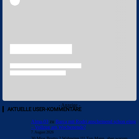
Überspringen
- Anzeige -
AKTUELLE USER-KOMMENTARE
Alma-03
zu
Barça mit Rodri anscheinend schon einig
– Vollzug am Wochenende?
7. August 2026
30 Mios Brutto ? Wahnsinn !!! Top Mann, aber warum