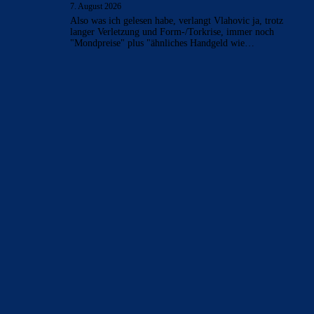
7. August 2026
Also was ich gelesen habe, verlangt Vlahovic ja, trotz
langer Verletzung und Form-/Torkrise, immer noch
"Mondpreise" plus "ähnliches Handgeld wie…
BILDERGALERIEN
Barça zurück im Camp Nou: Der große Comeback-Tag in Bildern
22. November 2025
Heim und auswärts: Das sollen die Trikots von Barça für die Saison
2025/26 sein
6. Januar 2025
WEITERE KATEGORIEN
News
4693
xTop News
4118
La Liga
3264
Champions League
1112
Interview & PK
888