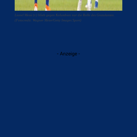
Lionel Messi (r.) blieb gegen Kolumbien nur die Rolle des Gratulanten.
(Fotocredit: Wagner Meier/Getty Images Sport)
- Anzeige -