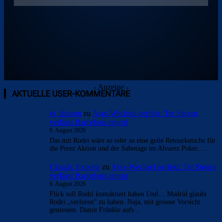
- Anzeige -
AKTUELLE USER-KOMMENTARE
el_tiburon
zu
Ajax-Wechsel perfekt: Ter Stegen
verlässt Barcelona erneut
6. August 2026
Das mit Rodri wäre so oder so eine geile Retourkutsche für
die Perez Aktion und der Sabotage im Alvarez Poker.…
Clouds: Experte
zu
Ajax-Wechsel perfekt: Ter Stegen
verlässt Barcelona erneut
6. August 2026
Flick soll Rodri kontaktiert haben Und… Madrid glaubt
Rodri „verloren“ zu haben. Naja, mit grosser Vorsicht
geniessen. Damit Fränkie aufs…