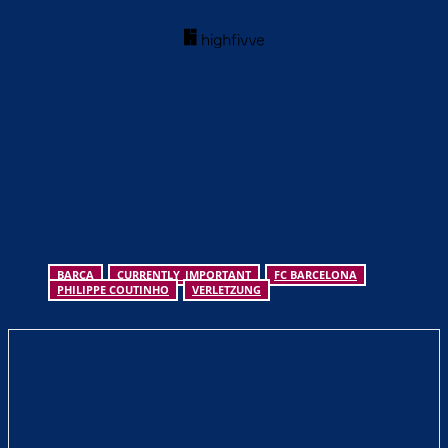
BARCA
CURRENTLY_IMPORTANT
FC BARCELONA
PHILIPPE COUTINHO
VERLETZUNG