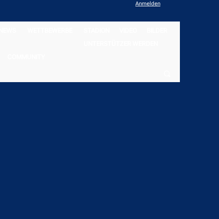
Anmelden
NEWS
WETTBEWERBE
STADION
VIDEO
BILDER
UNTERSTÜTZER WERDEN
COMMUNITY