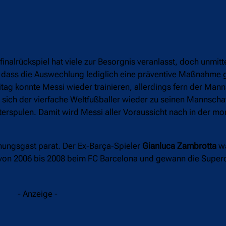
inalrückspiel hat viele zur Besorgnis veranlasst, doch unmit
te, dass die Auswechlung lediglich eine präventive Maßnahme
itag konnte Messi wieder trainieren, allerdings fern der Man
te sich der vierfache Weltfußballer wieder zu seinen Mannsc
spulen. Damit wird Messi aller Voraussicht nach in der mor
chungsgast parat. Der Ex-Barça-Spieler
Gianluca Zambrotta
wa
te von 2006 bis 2008 beim FC Barcelona und gewann die Super
- Anzeige -