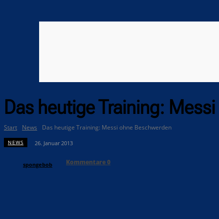
Das heutige Training: Mess
Start
News
Das heutige Training: Messi ohne Beschwerden
NEWS
26. Januar 2013
Kommentare
0
spongebob