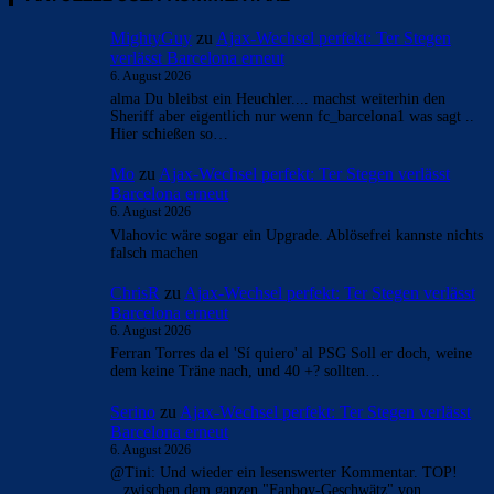
MightyGuy
zu
Ajax-Wechsel perfekt: Ter Stegen
verlässt Barcelona erneut
6. August 2026
alma Du bleibst ein Heuchler.... machst weiterhin den
Sheriff aber eigentlich nur wenn fc_barcelona1 was sagt ..
Hier schießen so…
Mo
zu
Ajax-Wechsel perfekt: Ter Stegen verlässt
Barcelona erneut
6. August 2026
Vlahovic wäre sogar ein Upgrade. Ablösefrei kannste nichts
falsch machen
ChrisR
zu
Ajax-Wechsel perfekt: Ter Stegen verlässt
Barcelona erneut
6. August 2026
Ferran Torres da el 'Sí quiero' al PSG Soll er doch, weine
dem keine Träne nach, und 40 +? sollten…
Serino
zu
Ajax-Wechsel perfekt: Ter Stegen verlässt
Barcelona erneut
6. August 2026
@Tini: Und wieder ein lesenswerter Kommentar. TOP!
...zwischen dem ganzen "Fanboy-Geschwätz" von