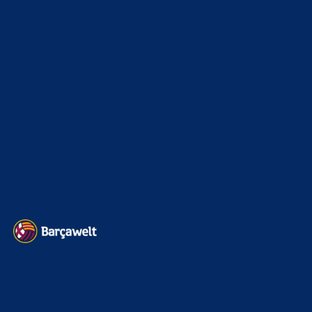
Champions League
1112
Interview & PK
888
Sonstiges
675
Kader
626
Transfermarkt
599
Impressum
Datenschutz
Kontakt