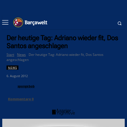
Der heutige Tag: Adriano wieder fit, Dos
Santos angeschlagen
Start
News
Der heutige Tag: Adriano wieder fit, Dos Santos
angeschlagen
NEWS
6. August 2012
spongebob
Kommentare
0
- Anzeige -