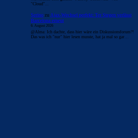
"Cloud"...
Serino
zu
Ajax-Wechsel perfekt: Ter Stegen verlässt
Barcelona erneut
6. August 2026
@Alma: Ich dachte, dass hier wäre ein Diskussionsforum?!
Das was ich "nur" hier lesen musste, hat ja mal so gar…
BILDERGALERIEN
Barça zurück im Camp Nou: Der große Comeback-Tag in Bildern
22. November 2025
Heim und auswärts: Das sollen die Trikots von Barça für die Saison
2025/26 sein
6. Januar 2025
WEITERE KATEGORIEN
News
4691
xTop News
4116
La Liga
3264