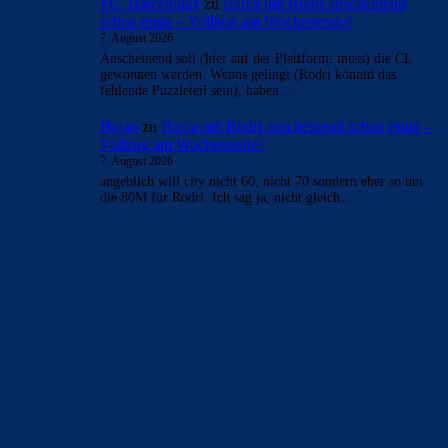
AKTUELLE USER-KOMMENTARE
ChrisR
zu
Barça mit Rodri anscheinend schon einig –
Vollzug am Wochenende?
7. August 2026
...mit de Jong tauschen, das wärs
Bojan
zu
Barça mit Rodri anscheinend schon einig –
Vollzug am Wochenende?
7. August 2026
Falls wir die CL nächste Saison nicht gewinnen, fahr ich
persönlich nach Barcelona, finde die Adresse von Laporta
und Hansi…
Rivaldo78
zu
Barça mit Rodri anscheinend schon
einig – Vollzug am Wochenende?
7. August 2026
Kann ja sein das barca da was einfedelt da wir city noch
geld Schulden aus dem transfer von torres. Na…
FC_Barcelona1
zu
Barça mit Rodri anscheinend
schon einig – Vollzug am Wochenende?
7. August 2026
Anscheinend soll (hier auf der Plattform: muss) die CL
gewonnen werden. Wenns gelingt (Rodri könntd das