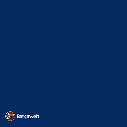
fehlende Puzzleteil sein), haben…
Bojan
zu
Barça mit Rodri anscheinend schon einig –
Vollzug am Wochenende?
7. August 2026
angeblich will city nicht 60, nicht 70 sondern eher so um
die 80M für Rodri. Ich sag ja, nicht gleich…
BILDERGALERIEN
Barça zurück im Camp Nou: Der große Comeback-Tag in Bildern
22. November 2025
Heim und auswärts: Das sollen die Trikots von Barça für die Saison
2025/26 sein
6. Januar 2025
WEITERE KATEGORIEN
News
4693
xTop News
4118
La Liga
3264