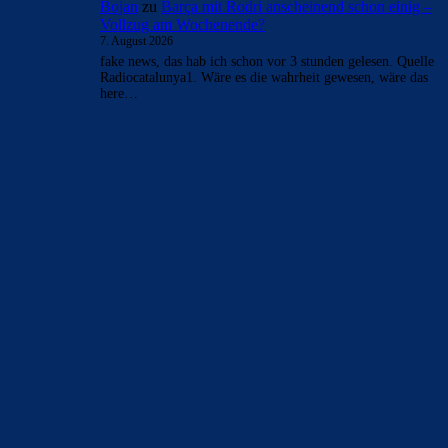
Aber ok wir werden es bald wissen
Bojan
zu
Barça mit Rodri anscheinend schon einig –
Vollzug am Wochenende?
7. August 2026
wenn es stimmt, muss in den nächsten minuten das here we
go kommen. Fabrizio postet das sobald sich alle parteien…
merenge
zu
Barça mit Rodri anscheinend schon einig
– Vollzug am Wochenende?
7. August 2026
Ich habs von the athletic
Bojan
zu
Barça mit Rodri anscheinend schon einig –
Vollzug am Wochenende?
7. August 2026
🚨🚨 MAJOR BREAKING: Barcelona and Manchester City
HAVE ALREADY REACHED AN AGREEMENT for
Rodri. The final fee is around €50m.…
Bojan
zu
Barça mit Rodri anscheinend schon einig –
Vollzug am Wochenende?
7. August 2026
fake news, das hab ich schon vor 3 stunden gelesen. Quelle