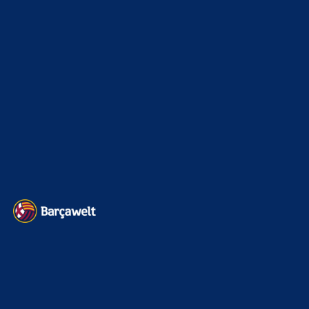
Radiocatalunya1. Wäre es die wahrheit gewesen, wäre das
here…
BILDERGALERIEN
Barça zurück im Camp Nou: Der große Comeback-Tag in Bildern
22. November 2025
Heim und auswärts: Das sollen die Trikots von Barça für die Saison
2025/26 sein
6. Januar 2025
WEITERE KATEGORIEN
News
4693
xTop News
4118
La Liga
3264
Champions League
1112
Interview & PK
888
Sonstiges
675
Kader
626