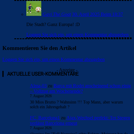
Gavi The Goat
30. April 2025 Beim 18:37
Die Stadt? Ganz Europa! :D
Loggen Sie sich ein, um einen Kommentar abzugeben
Kommentieren Sie den Artikel
Loggen Sie sich ein, um einen Kommentar abzugeben
- Anzeige -
AKTUELLE USER-KOMMENTARE
Alma-03
zu
Barça mit Rodri anscheinend schon einig
– Vollzug am Wochenende?
7. August 2026
30 Mios Brutto ? Wahnsinn !!! Top Mann, aber warum
solch ein Jahresgehalt ?
FC_Barcelona1
zu
Ajax-Wechsel perfekt: Ter Stegen
verlässt Barcelona erneut
7. August 2026