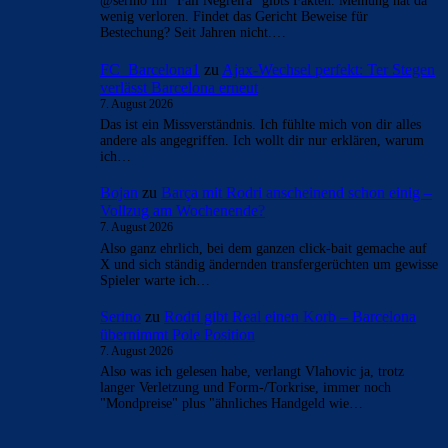
@serino Im "Fall Negreira" gibts Fakten. Meinung hat da
wenig verloren. Findet das Gericht Beweise für
Bestechung? Seit Jahren nicht.…
FC_Barcelona1
zu
Ajax-Wechsel perfekt: Ter Stegen
verlässt Barcelona erneut
7. August 2026
Das ist ein Missverständnis. Ich fühlte mich von dir alles
andere als angegriffen. Ich wollt dir nur erklären, warum
ich…
Bojan
zu
Barça mit Rodri anscheinend schon einig –
Vollzug am Wochenende?
7. August 2026
Also ganz ehrlich, bei dem ganzen click-bait gemache auf
X und sich ständig ändernden transfergerüchten um gewisse
Spieler warte ich…
Serino
zu
Rodri gibt Real einen Korb – Barcelona
übernimmt Pole Position
7. August 2026
Also was ich gelesen habe, verlangt Vlahovic ja, trotz
langer Verletzung und Form-/Torkrise, immer noch
"Mondpreise" plus "ähnliches Handgeld wie…