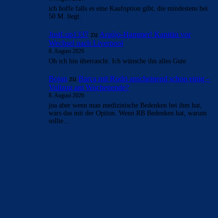
auch alle Parteien einig, dass der Transfer über die
Bühne…
Johnny85
zu
Araújo-Hammer! Kapitän vor Wechsel
nach Liverpool
8. August 2026
ich hoffe falls es eine Kaufoption gibt, die mindestens bei
50 M. liegt.
JustLup1337
zu
Araújo-Hammer! Kapitän vor
Wechsel nach Liverpool
8. August 2026
Oh ich bin überrascht. Ich wünsche ihn alles Gute
Bojan
zu
Barça mit Rodri anscheinend schon einig –
Vollzug am Wochenende?
8. August 2026
joa aber wenn man medizinische Bedenken bei ihm hat,
wars das mit der Option. Wenn RB Bedenken hat, warum
sollte…
BILDERGALERIEN