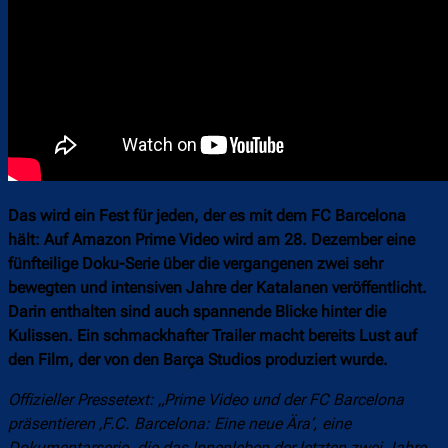
Das wird ein Fest für jeden, der es mit dem FC Barcelona
hält: Auf Amazon Prime Video wird am 28. Dezember eine
fünfteilige Doku-Serie über die vergangenen zwei sehr
bewegten und intensiven Jahre der Katalanen veröffentlicht.
Darin enthalten sind auch spannende Blicke hinter die
Kulissen. Ein schmackhafter Trailer macht bereits Lust auf
den Film, der von den Barça Studios produziert wurde.
Offizieller Pressetext: „Prime Video und der FC Barcelona
präsentieren ‚F.C. Barcelona: Eine neue Ära‘, eine
Dokumentarserie, die das Innenleben der letzten zwei Jahre