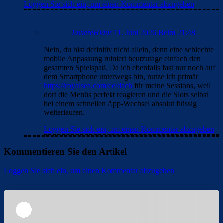
Loggen Sie sich ein, um einen Kommentar abzugeben
JaviereHidus
11. Juni 2026 Beim 21:48
Nein, du bist definitiv nicht allein, denn eine schlechte
mobile Anpassung ruiniert heutzutage einfach den
gesamten Spielspaß. Da ich ebenfalls fast nur noch auf
dem Smartphone unterwegs bin, nutze ich primär
https://royalsea.com/de/dach
für meine Sessions, weil
dort die Menüs perfekt reagieren und die Slots selbst
bei einem schnellen App-Wechsel absolut flüssig
weiterlaufen.
Loggen Sie sich ein, um einen Kommentar abzugeben
Kommentieren Sie den Artikel
Loggen Sie sich ein, um einen Kommentar abzugeben
Überspringen