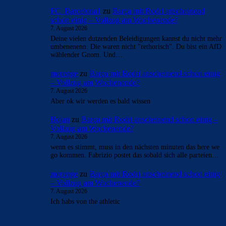
FC_Barcelona1
zu
Barça mit Rodri anscheinend
schon einig – Vollzug am Wochenende?
7. August 2026
Deine vielen dutzenden Beleidigungen kannst du nicht mehr
umbenenenn. Die waren nicht "rethorisch". Du bist ein AfD
wählender Gnom. Und…
merenge
zu
Barça mit Rodri anscheinend schon einig
– Vollzug am Wochenende?
7. August 2026
Aber ok wir werden es bald wissen
Bojan
zu
Barça mit Rodri anscheinend schon einig –
Vollzug am Wochenende?
7. August 2026
wenn es stimmt, muss in den nächsten minuten das here we
go kommen. Fabrizio postet das sobald sich alle parteien…
merenge
zu
Barça mit Rodri anscheinend schon einig
– Vollzug am Wochenende?
7. August 2026
Ich habs von the athletic