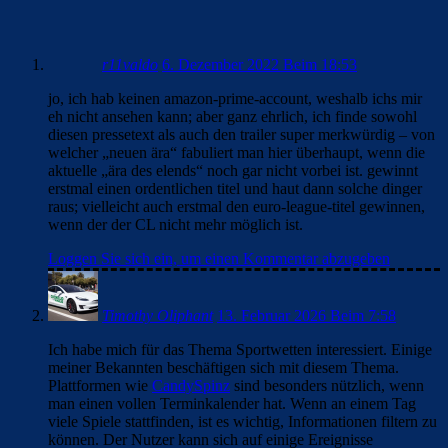
r11valdo
6. Dezember 2022 Beim 18:53
jo, ich hab keinen amazon-prime-account, weshalb ichs mir
eh nicht ansehen kann; aber ganz ehrlich, ich finde sowohl
diesen pressetext als auch den trailer super merkwürdig – von
welcher „neuen ära“ fabuliert man hier überhaupt, wenn die
aktuelle „ära des elends“ noch gar nicht vorbei ist. gewinnt
erstmal einen ordentlichen titel und haut dann solche dinger
raus; vielleicht auch erstmal den euro-league-titel gewinnen,
wenn der der CL nicht mehr möglich ist.
Loggen Sie sich ein, um einen Kommentar abzugeben
Timothy Oliphant
13. Februar 2026 Beim 7:58
Ich habe mich für das Thema Sportwetten interessiert. Einige
meiner Bekannten beschäftigen sich mit diesem Thema.
Plattformen wie
CandySpinz
sind besonders nützlich, wenn
man einen vollen Terminkalender hat. Wenn an einem Tag
viele Spiele stattfinden, ist es wichtig, Informationen filtern zu
können. Der Nutzer kann sich auf einige Ereignisse