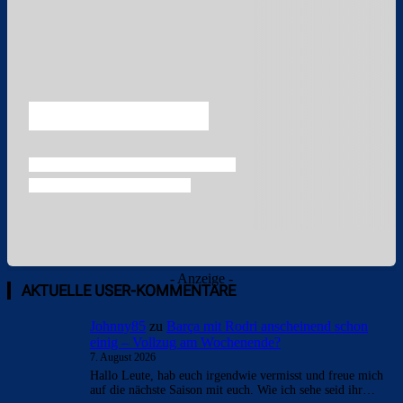
Überspringen
- Anzeige -
AKTUELLE USER-KOMMENTARE
Johnny85
zu
Barça mit Rodri anscheinend schon
einig – Vollzug am Wochenende?
7. August 2026
Hallo Leute, hab euch irgendwie vermisst und freue mich
auf die nächste Saison mit euch. Wie ich sehe seid ihr…