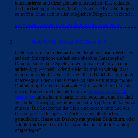
konzentrieren und diese genauer untersuchen. Das reduziert
die Überlastung und ermöglicht es, bewusste Entscheidungen
zu treffen, ohne sich in allen möglichen Dingen zu verzetteln.
Loggen Sie sich ein, um einen Kommentar abzugeben
lilofi2464
13. Februar 2026 Beim 9:47
Geht es nur mir so, oder sind viele der alten Casino-Websites
auf dem Smartphone einfach eine absolute Katastrophe?
Dauernd stürzen die Spiele ab, wenn man mal kurz in eine
andere App wechselt, oder die Menüs sind so winzig, dass
man ständig den falschen Einsatz klickt. Da ich fast nur noch
unterwegs auf dem Handy spiele, ist eine vernünftige mobile
Optimierung für mich das absolute K.O.-Kriterium. Ich habe
mir vor kurzem mal das Interface von
https://wonder-luck-
casino.de/
auf meinem Smartphone angeschaut, und das läuft
erstaunlich flüssig, ganz ohne eine extra App herunterladen zu
müssen. Die Ladezeiten der Slots sind extrem kurz und das
Design passt sich super an. Zockt ihr eigentlich lieber
gemütlich zu Hause am Desktop mit großem Bildschirm, oder
seid ihr mittlerweile auch fast komplett auf Mobile Gaming
umgestiegen?