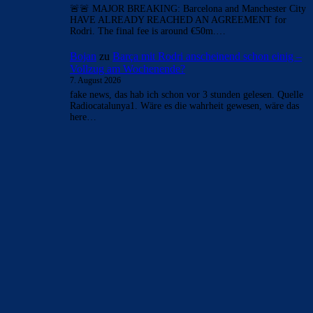
- Anzeige -
AKTUELLE USER-KOMMENTARE
merenge
zu
Barça mit Rodri anscheinend schon einig
– Vollzug am Wochenende?
7. August 2026
Aber ok wir werden es bald wissen
Bojan
zu
Barça mit Rodri anscheinend schon einig –
Vollzug am Wochenende?
7. August 2026
wenn es stimmt, muss in den nächsten minuten das here we
go kommen. Fabrizio postet das sobald sich alle parteien…
merenge
zu
Barça mit Rodri anscheinend schon einig
– Vollzug am Wochenende?
7. August 2026
Ich habs von the athletic
Bojan
zu
Barça mit Rodri anscheinend schon einig –
Vollzug am Wochenende?
7. August 2026
🚨🚨 MAJOR BREAKING: Barcelona and Manchester City