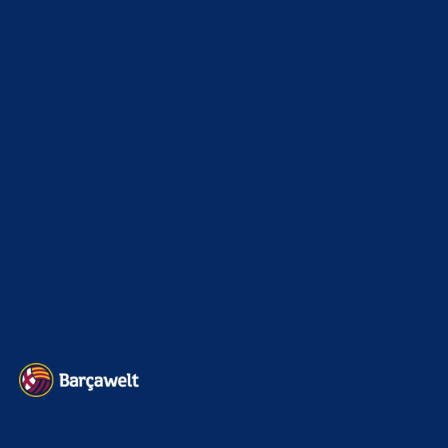
HAVE ALREADY REACHED AN AGREEMENT for
Rodri. The final fee is around €50m.…
Bojan
zu
Barça mit Rodri anscheinend schon einig –
Vollzug am Wochenende?
7. August 2026
fake news, das hab ich schon vor 3 stunden gelesen. Quelle
Radiocatalunya1. Wäre es die wahrheit gewesen, wäre das
here…
BILDERGALERIEN
Barça zurück im Camp Nou: Der große Comeback-Tag in Bildern
22. November 2025
Heim und auswärts: Das sollen die Trikots von Barça für die Saison
2025/26 sein
6. Januar 2025
WEITERE KATEGORIEN
News
4693
xTop News
4118