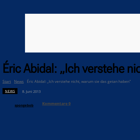
Éric Abidal: „Ich verstehe n
Start
News
Éric Abidal: „Ich verstehe nicht, warum sie das getan haben"
NEWS
8. Juni 2013
Kommentare
0
spongebob