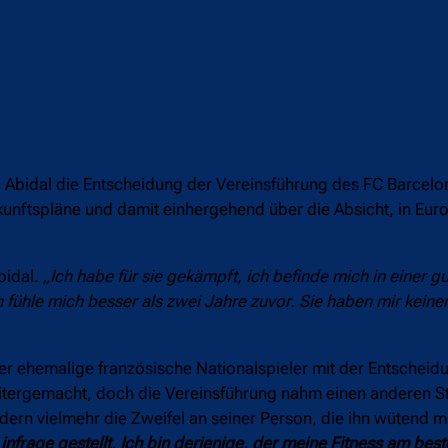
 Abidal die Entscheidung der Vereinsführung des FC Barcelon
kunftspläne und damit einhergehend über die Absicht, in Eur
.
Abidal.
„Ich habe für sie gekämpft, ich befinde mich in einer g
h fühle mich besser als zwei Jahre zuvor. Sie haben mir kein
er ehemalige französische Nationalspieler mit der Entscheid
 weitergemacht, doch die Vereinsführung nahm einen anderen S
ndern vielmehr die Zweifel an seiner Person, die ihn wütend
infrage gestellt. Ich bin derjenige, der meine Fitness am best