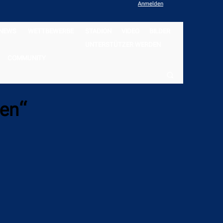
Anmelden
NEWS
WETTBEWERBE
STADION
VIDEO
BILDER
UNTERSTÜTZER WERDEN
COMMUNITY
ben“