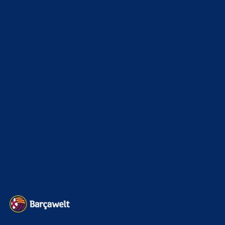
News
4691
xTop News
4116
La Liga
3264
Champions League
1112
Interview & PK
888
Sonstiges
675
Kader
626
Transfermarkt
599
Impressum
Datenschutz
Kontakt