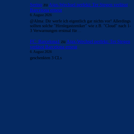
Serino
zu
Ajax-Wechsel perfekt: Ter Stegen verlässt
Barcelona erneut
6. August 2026
@Alma: Dir werfe ich eigentlich gar nichts vor! Allerdings
sollten solche "Hirnlegastzeniker" wie z.B. "Cloud" nach 1-
3 Verwarnungen erstmal für…
FC_Barcelona1
zu
Ajax-Wechsel perfekt: Ter Stegen
verlässt Barcelona erneut
6. August 2026
geschenkten 3 CLs
BILDERGALERIEN
Barça zurück im Camp Nou: Der große Comeback-Tag in Bildern
22. November 2025
Heim und auswärts: Das sollen die Trikots von Barça für die Saison
2025/26 sein
6. Januar 2025
WEITERE KATEGORIEN