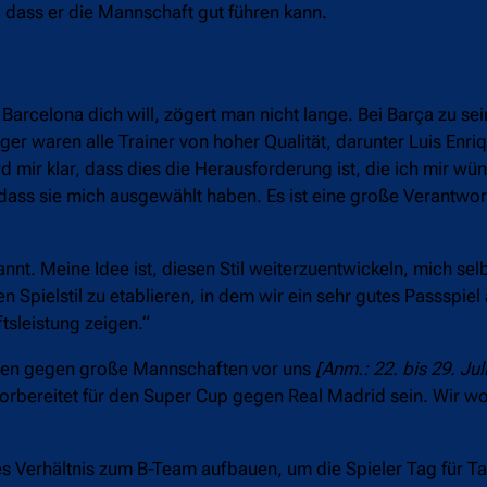
r, dass er die Mannschaft gut führen kann.
Barcelona dich will, zögert man nicht lange. Bei Barça zu sei
r waren alle Trainer von hoher Qualität, darunter Luis Enriq
 mir klar, dass dies die Herausforderung ist, die ich mir wü
ss sie mich ausgewählt haben. Es ist eine große Verantwort
annt. Meine Idee ist, diesen Stil weiterzuentwickeln, mich selb
 Spielstil zu etablieren, in dem wir ein sehr gutes Passspiel
sleistung zeigen.“
elen gegen große Mannschaften vor uns
[Anm.: 22. bis 29. Ju
vorbereitet für den Super Cup gegen Real Madrid sein. Wir wol
utes Verhältnis zum B-Team aufbauen, um die Spieler Tag für 