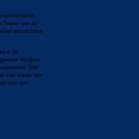
ntes Verhältnis
 Trainer sein zu
 einen am nächsten
n er für
e gewisse Rückkehr
it zukommen. Und
rtet man wieder den
kann man den