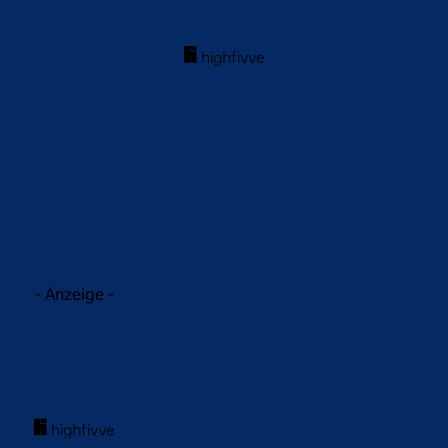
acebook
Twitter
WhatsApp
- Anzeige -