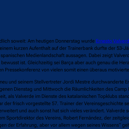
dlich soweit: Am heutigen Donnerstag wurde
Ernesto Valver
inem kurzen Aufenthalt auf der Trainerbank durfte der 53-Jä
r spanischen Medienlandschaft aussagen. Dabei zeigt Valverd
bewusst ist. Gleichzeitig sei Barça aber auch genau die Her
ten Pressekonferenz von vielen somit einen überaus motivier
u und seinem Stellvertreter Jordi Mestre durchwanderte Er
gangenen Dienstag und Mittwoch die Räumlichkeiten des Camp 
t, als Valverde im Dienste des katalanischen Topklubs stand,
 der frisch vorgestellte 57. Trainer der Vereinsgeschichte se
eitert und auch sonst hat sich vieles verändert. Valverde sc
m Sportdirektor des Vereins, Robert Fernández, der zeitgleic
gen der Erfahrung, aber vor allem wegen seines Wissens“ ge