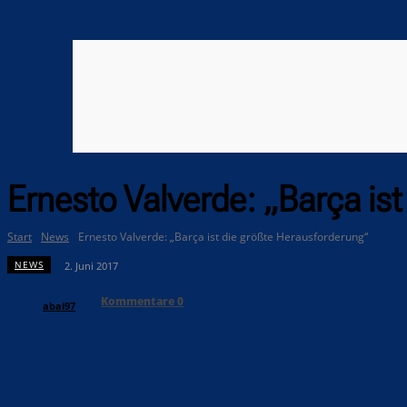
Ernesto Valverde: „Barça is
Start
News
Ernesto Valverde: „Barça ist die größte Herausforderung“
NEWS
2. Juni 2017
Kommentare
0
abai97