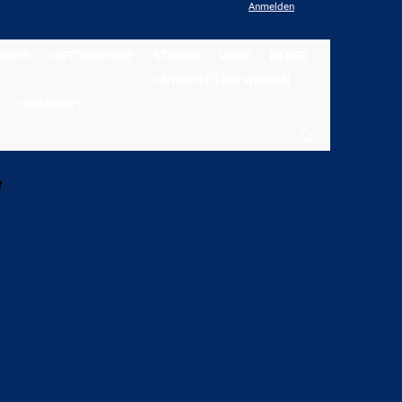
Anmelden
NEWS
WETTBEWERBE
STADION
VIDEO
BILDER
UNTERSTÜTZER WERDEN
COMMUNITY
“