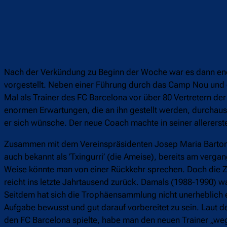
Nach der Verkündung zu Beginn der Woche war es dann en
vorgestellt. Neben einer Führung durch das Camp Nou und e
Mal als Trainer des FC Barcelona vor über 80 Vertretern de
enormen Erwartungen, die an ihn gestellt werden, durchaus 
er sich wünsche. Der neue Coach machte in seiner allerers
Zusammen mit dem Vereinspräsidenten Josep Maria Bartome
auch bekannt als ’Txingurri’ (die Ameise), bereits am ver
Weise könnte man von einer Rückkehr sprechen. Doch die Zei
reicht ins letzte Jahrtausend zurück. Damals (1988-1990) war
Seitdem hat sich die Trophäensammlung nicht unerheblich erw
Aufgabe bewusst und gut darauf vorbereitet zu sein. Laut de
den FC Barcelona spielte, habe man den neuen Trainer „we