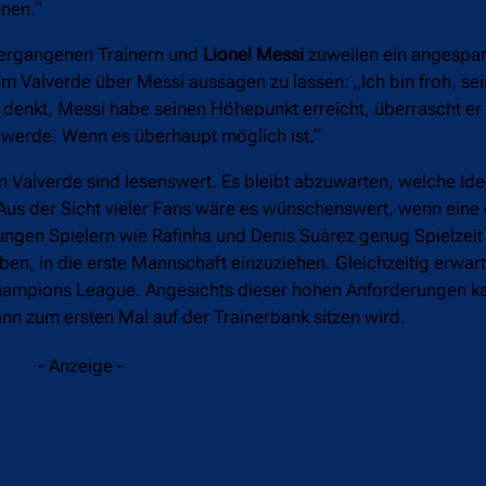
nnen.“
vergangenen Trainern und
Lionel Messi
zuweilen ein angespan
 Valverde über Messi aussagen zu lassen: „Ich bin froh, sein
denkt, Messi habe seinen Höhepunkt erreicht, überrascht er
n werde. Wenn es überhaupt möglich ist.“
Valverde sind lesenswert. Es bleibt abzuwarten, welche Idee
 Aus der Sicht vieler Fans wäre es wünschenswert, wenn ein
 jungen Spielern wie Rafinha und Denis Suárez genug Spielze
ben, in die erste Mannschaft einzuziehen. Gleichzeitig erwa
 Champions League. Angesichts dieser hohen Anforderungen 
n zum ersten Mal auf der Trainerbank sitzen wird.
- Anzeige -