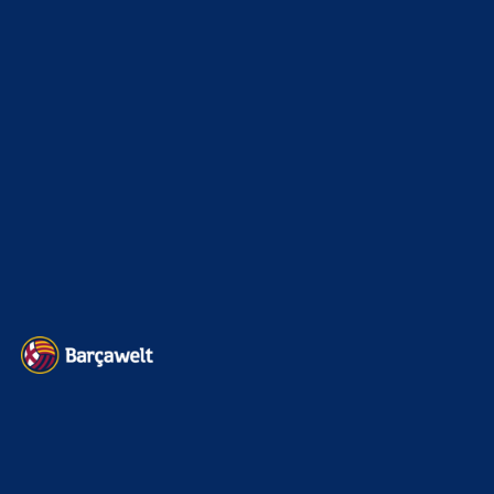
Mo
zu
Ferran Torres entscheidet sich offenbar für
PSG
8. August 2026
Meinetwegen dann das davor. Mit den richtigen Spielern
hat es nichts Merhi funktioniert. Sobald ein araujo drin war
oder Raphinha…
BILDERGALERIEN
Barça zurück im Camp Nou: Der große Comeback-Tag in Bildern
22. November 2025
Heim und auswärts: Das sollen die Trikots von Barça für die Saison
2025/26 sein
6. Januar 2025
WEITERE KATEGORIEN
News
4697
xTop News
4124
La Liga
3264
Champions League
1112