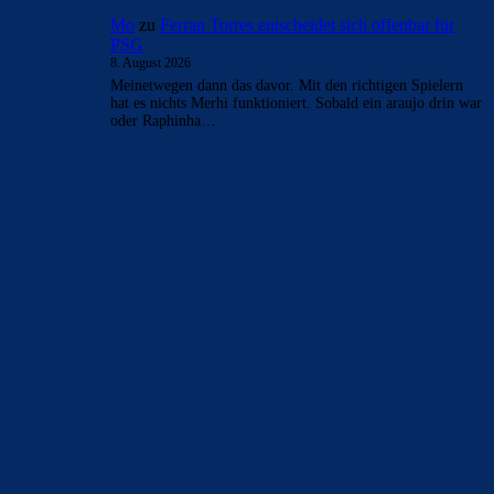
CulersTony
zu
Duo soll Klub verlassen: „Ich gebe
ihnen diesen Ratschlag“
9. August 2026
Finde es fair vom Verein, den Spielern reinen Wein
einzuschenken
CulersTony
zu
Araújo hat sich bei Barça
verabschiedet: „Er will etwas Neues machen“
9. August 2026
Generell frage ich mich, ob die Zahlen welche veröffentlich
werden, der Wahrheit entsprechen. Bei einer AG wohl am
ehesten. Die…
Rivaldo78
zu
Araújo hat sich bei Barça
verabschiedet: „Er will etwas Neues machen“
9. August 2026
was hat Araujo bei uns so verdient.
Bojan
zu
Ferran Torres entscheidet sich offenbar für
PSG
9. August 2026
fragen wir FC_Barsi1 damit er uns wieder mit seinem
Ballwissen erleuchten kann! Der wird aber schon im Bett
sein und…