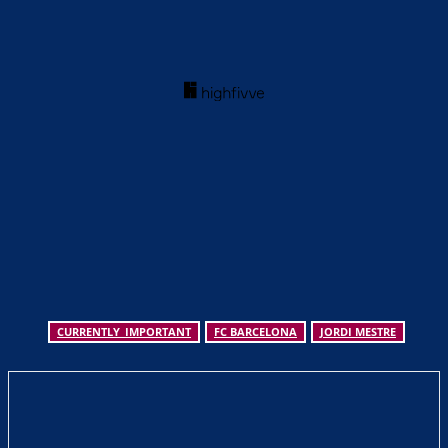
CURRENTLY_IMPORTANT
FC BARCELONA
JORDI MESTRE