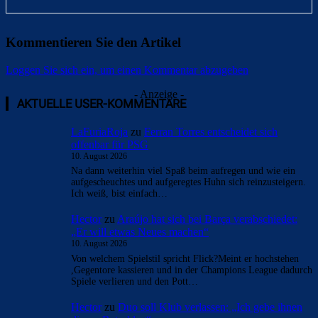
Kommentieren Sie den Artikel
Loggen Sie sich ein, um einen Kommentar abzugeben
- Anzeige -
AKTUELLE USER-KOMMENTARE
LaFuriaRoja
zu
Ferran Torres entscheidet sich
offenbar für PSG
10. August 2026
Na dann weiterhin viel Spaß beim aufregen und wie ein
aufgescheuchtes und aufgeregtes Huhn sich reinzusteigern.
Ich weiß, bist einfach…
Hector
zu
Araújo hat sich bei Barça verabschiedet:
„Er will etwas Neues machen“
10. August 2026
Von welchem Spielstil spricht Flick?Meint er hochstehen
,Gegentore kassieren und in der Champions League dadurch
Spiele verlieren und den Pott…
Hector
zu
Duo soll Klub verlassen: „Ich gebe ihnen