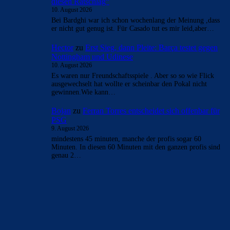
diesen Ratschlag“
10. August 2026
Bei Bardghi war ich schon wochenlang der Meinung ,dass
er nicht gut genug ist. Für Casado tut es mir leid,aber…
Hector
zu
Erst Sieg, dann Pleite: Barça testet gegen
Nottingham und Udinese
10. August 2026
Es waren nur Freundschaftsspiele . Aber so so wie Flick
ausgewechselt hat wollte er scheinbar den Pokal nicht
gewinnen.Wie kann…
Bojan
zu
Ferran Torres entscheidet sich offenbar für
PSG
9. August 2026
mindestens 45 minuten, manche der profis sogar 60
Minuten. In diesen 60 Minuten mit den ganzen profis sind
genau 2…
BILDERGALERIEN
Barça zurück im Camp Nou: Der große Comeback-Tag in Bildern
22. November 2025