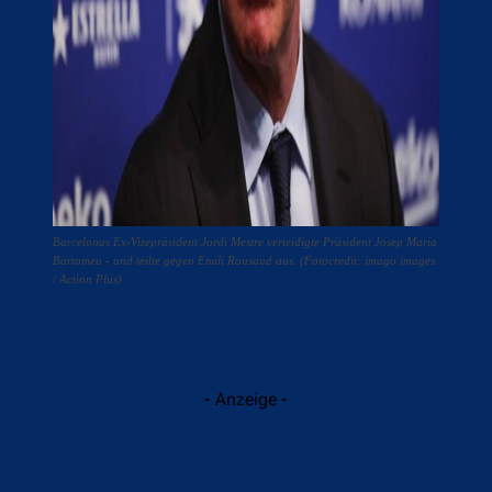
Barcelonas Ex-Vizepräsident Jordi Mestre verteidigte Präsident Josep Maria
Bartomeu - und teilte gegen Emili Rousaud aus. (Fotocredit: imago images
/ Action Plus)
- Anzeige -