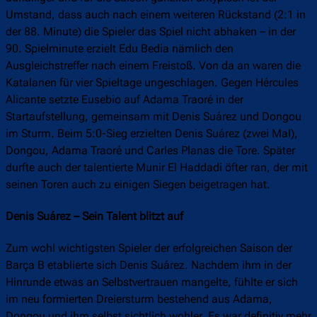
Umstand, dass auch nach einem weiteren Rückstand (2:1 in
der 88. Minute) die Spieler das Spiel nicht abhaken – in der
90. Spielminute erzielt Edu Bedia nämlich den
Ausgleichstreffer nach einem Freistoß. Von da an waren die
Katalanen für vier Spieltage ungeschlagen. Gegen Hércules
Alicante setzte Eusebio auf Adama Traoré in der
Startaufstellung, gemeinsam mit Denis Suárez und Dongou
im Sturm. Beim 5:0-Sieg erzielten Denis Suárez (zwei Mal),
Dongou, Adama Traoré und Carles Planas die Tore. Später
durfte auch der talentierte Munir El Haddadi öfter ran, der mit
seinen Toren auch zu einigen Siegen beigetragen hat.
Denis Suárez – Sein Talent blitzt auf
Zum wohl wichtigsten Spieler der erfolgreichen Saison der
Barça B etablierte sich Denis Suárez. Nachdem ihm in der
Hinrunde etwas an Selbstvertrauen mangelte, fühlte er sich
im neu formierten Dreiersturm bestehend aus Adama,
Dongou und ihm selbst sichtlich wohler. Es war definitiv mehr