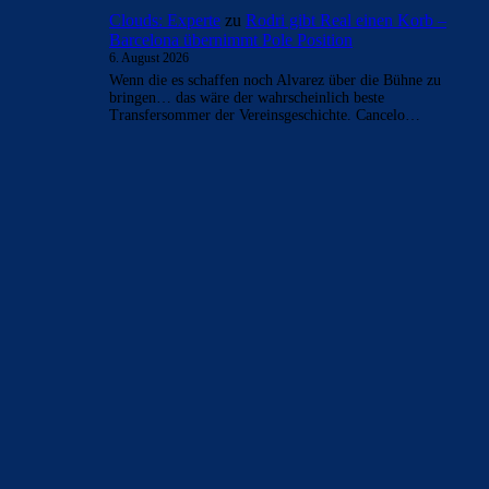
Clouds: Experte
zu
Rodri gibt Real einen Korb –
Barcelona übernimmt Pole Position
6. August 2026
Wenn die es schaffen noch Alvarez über die Bühne zu
bringen… das wäre der wahrscheinlich beste
Transfersommer der Vereinsgeschichte. Cancelo…
BILDERGALERIEN
Barça zurück im Camp Nou: Der große Comeback-Tag in Bildern
22. November 2025
Heim und auswärts: Das sollen die Trikots von Barça für die Saison
2025/26 sein
6. Januar 2025
WEITERE KATEGORIEN
News
4693
xTop News
4118
La Liga
3264