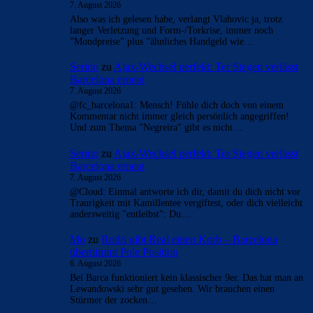
7. August 2026
Also was ich gelesen habe, verlangt Vlahovic ja, trotz
langer Verletzung und Form-/Torkrise, immer noch
"Mondpreise" plus "ähnliches Handgeld wie…
Serino
zu
Ajax-Wechsel perfekt: Ter Stegen verlässt
Barcelona erneut
7. August 2026
@fc_barcelona1: Mensch! Fühle dich doch von einem
Kommentar nicht immer gleich persönlich angegriffen!
Und zum Thema "Negreira" gibt es nicht…
Serino
zu
Ajax-Wechsel perfekt: Ter Stegen verlässt
Barcelona erneut
7. August 2026
@Cloud: Einmal antworte ich dir, damit du dich nicht vor
Traurigkeit mit Kamillentee vergiftest, oder dich vielleicht
andersweitig "entleibst": Du…
Mo
zu
Rodri gibt Real einen Korb – Barcelona
übernimmt Pole Position
6. August 2026
Bei Barca funktioniert kein klassischer 9er. Das hat man an
Lewandowski sehr gut gesehen. Wir brauchen einen
Stürmer der zocken…