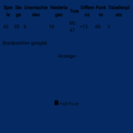
Spie
Sie
Unentschie
Niederla
Differe
Punk
Tabellenpl
Tore
le
ge
den
gen
nz
te
atz
60:
42
20
6
16
+13
66
3
47
{loadposition google}
- Anzeige -