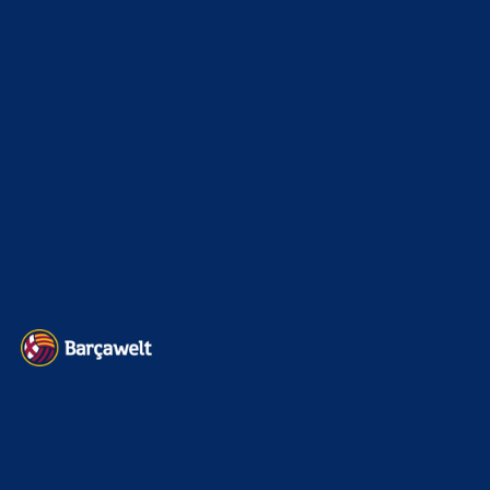
Champions League
1112
Interview & PK
888
Sonstiges
675
Kader
626
Transfermarkt
601
Impressum
Datenschutz
Kontakt