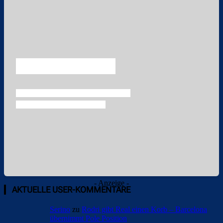
- Anzeige -
AKTUELLE USER-KOMMENTARE
Serino
zu
Rodri gibt Real einen Korb – Barcelona
übernimmt Pole Position