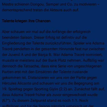
Mestre schienen Dongou, Samper und Co. zu motivieren –
dementsprechend traten die Akteure auch auf.
Talente kriegen ihre Chancen
Aber schauen wir mal auf die Anfänge der erfolgreich
beendeten Saison. Dieser Erfolg ist definitiv auf die
Eingliederung der Talente zurückzuführen. Spieler wie Adama
Traoré pendelten in der gesamten Hinrunde fast nur zwischen
der Juvenil A und der Barça B. War Adama Traoré nominiert,
musste er meistens auf der Bank Platz nehmen. Auffällig war
dennoch die Tatsache, dass eine Serie von ungeschlagenen
Partien erst mit den Einsätzen der Talente zustande
gekommen ist. Distanzieren wir uns von der Partie gegen
Hércules Alicante und schauen wir uns die Begegnung am
19. Spieltag gegen Sporting Gijón (2:2) an. Zunächst fällt auf,
dass Adama Traoré früher als zuvor eingewechselt wurde
(67′). Zu diesem Zeitpunkt stand es noch 1:1. Noch
auffälliger und für die Saison gänzlich untypisch ist der