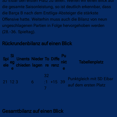
SD Eibar den ersten Platz zu teilen. Werfen wir einen Blick auf
die gesamte Saisonleistung, so ist deutlich erkennbar, dass
die Barça B nach dem Erstliga-Absteiger die stärkste
Offensive hatte. Weiterhin muss auch die Bilanz von neun
ungeschlagenen Partien in Folge hervorgehoben werden
(28.-36. Spieltag).
Rückrundenbilanz auf einen Blick
Si
Pu
Spi
Unents
Nieder
To
Diffe
eg
nkt
Tabellenplatz
ele
chieden
lagen
re
renz
e
e
32
Punktgleich mit SD Eibar
21
12
3
6
:1
+15
39
auf dem ersten Platz
7
Gesamtbilanz auf einen Blick