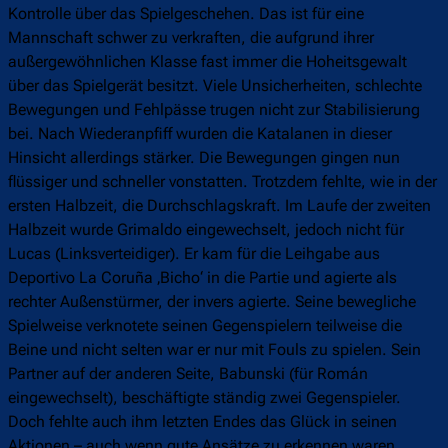
Kontrolle über das Spielgeschehen. Das ist für eine
Mannschaft schwer zu verkraften, die aufgrund ihrer
außergewöhnlichen Klasse fast immer die Hoheitsgewalt
über das Spielgerät besitzt. Viele Unsicherheiten, schlechte
Bewegungen und Fehlpässe trugen nicht zur Stabilisierung
bei. Nach Wiederanpfiff wurden die Katalanen in dieser
Hinsicht allerdings stärker. Die Bewegungen gingen nun
flüssiger und schneller vonstatten. Trotzdem fehlte, wie in der
ersten Halbzeit, die Durchschlagskraft. Im Laufe der zweiten
Halbzeit wurde Grimaldo eingewechselt, jedoch nicht für
Lucas (Linksverteidiger). Er kam für die Leihgabe aus
Deportivo La Coruña ‚Bicho‘ in die Partie und agierte als
rechter Außenstürmer, der invers agierte. Seine bewegliche
Spielweise verknotete seinen Gegenspielern teilweise die
Beine und nicht selten war er nur mit Fouls zu spielen. Sein
Partner auf der anderen Seite, Babunski (für Román
eingewechselt), beschäftigte ständig zwei Gegenspieler.
Doch fehlte auch ihm letzten Endes das Glück in seinen
Aktionen – auch wenn gute Ansätze zu erkennen waren.