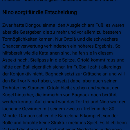
Nino sorgt für die Entscheidung
Zwar hatte Dongou einmal den Ausgleich am Fuß, es waren
aber die Gastgeber, die zu mehr und vor allem zu besseren
Tormöglichkeiten kamen. Nur Ortolá und die schwächere
Chancenverwertung verhinderten ein höheres Ergebnis. So
hilfsbereit wie die Katalanen sind, halfen sie in diesem
Aspekt nach. Steilpass in die Spitze, Ortolá kommt raus und
hätte den Ball eigentlich sicher. Im Fußball zählt allerdings
der Konjunktiv nicht. Bagnack setzt zur Grätsche an und will
den Ball vor Nino haben, versetzt dabei aber auch seinen
Torhüter ins Staunen. Ortolá bleibt stehen und schaut der
Kugel hinterher, die immerhin von Bagnack noch berührt
werden konnte. Auf einmal war das Tor frei und Nino war der
lachende Gewinner mit seinem zweiten Treffer in der 80.
Minute. Danach schien die Barcelona B komplett von der
Rolle und brachte keine Struktur mehr ins Spiel. Es blieb beim
2:0 und die Barça B startet mit einer Niederlage in die neue