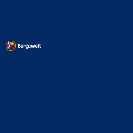
22. November 2025
Heim und auswärts: Das sollen die Trikots von Barça für die Saison
2025/26 sein
6. Januar 2025
WEITERE KATEGORIEN
News
4694
xTop News
4119
La Liga
3264
Champions League
1112
Interview & PK
888
Sonstiges
675
Kader
626
Transfermarkt
602
Impressum
Datenschutz