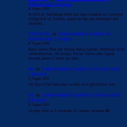
- Anzeige -
AKTUELLE USER-KOMMENTARE
FC_Barcelona1
zu
Araújo-Hammer! Kapitän vor
Wechsel nach Liverpool
8. August 2026
Diese Fehler wurden zum größten Teil von Bartumeu
gemacht. 1,3 Mrd. Schulden muss man erst mal
zusammenbringen. Laporta hat uns…
CulersTony
zu
Araújo-Hammer! Kapitän vor
Wechsel nach Liverpool
8. August 2026
Ja wird er. Allerdings hoffe ich, dass Arauhoe in Liverpool
erfolgreich ist. Erstens, damit sie ihn uns abnehmen und