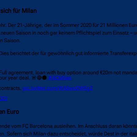
sich für Milan
hr. Der 21-Jährige, der im Sommer 2020 für 21 Millionen Eur
 neuen Saison in noch gar keinem Pflichtspiel zum Einsatz – u
en Saison.
ies berichtet der für gewöhnlich gut informierte Transferexp
Full agreement, loan with buy option around €20m not manda
 four year deal. 🚨🔴⚫️
#ACMilan
contracts.
pic.twitter.com/WA8woDWEg2
2022
en Euro
onende vom FC Barcelona ausleihen. Im Anschluss daran könnt
en. Sofern sich Milan dazu entscheidet, würde Dest in der ita