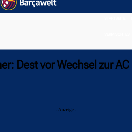
STARTSEITE
VERMISCHTES
er: Dest vor Wechsel zur AC
- Anzeige -