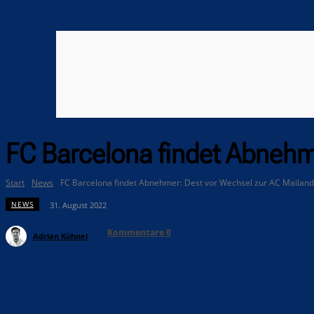
FC Barcelona findet Abnehm
Start
News
FC Barcelona findet Abnehmer: Dest vor Wechsel zur AC Mailand
NEWS
31. August 2022
Kommentare
0
Adrian Kühnel