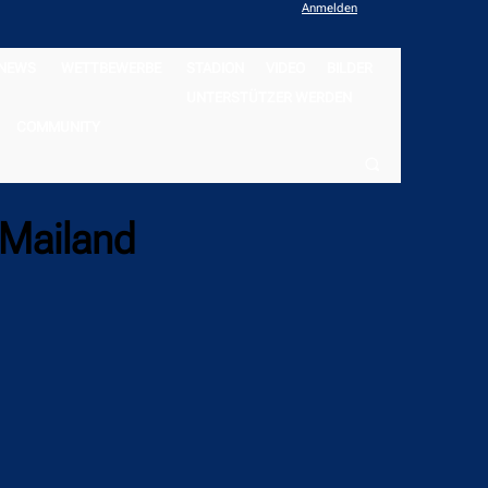
Anmelden
NEWS
WETTBEWERBE
STADION
VIDEO
BILDER
UNTERSTÜTZER WERDEN
COMMUNITY
 Mailand