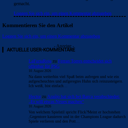
gemacht.
Loggen Sie sich ein, um einen Kommentar abzugeben
Kommentieren Sie den Artikel
Loggen Sie sich ein, um einen Kommentar abzugeben
- Anzeige -
AKTUELLE USER-KOMMENTARE
LaFuriaRoja
zu
Ferran Torres entscheidet sich
offenbar für PSG
10. August 2026
Na dann weiterhin viel Spaß beim aufregen und wie ein
aufgescheuchtes und aufgeregtes Huhn sich reinzusteigern.
Ich weiß, bist einfach…
Hector
zu
Araújo hat sich bei Barça verabschiedet:
„Er will etwas Neues machen“
10. August 2026
Von welchem Spielstil spricht Flick?Meint er hochstehen
,Gegentore kassieren und in der Champions League dadurch
Spiele verlieren und den Pott…