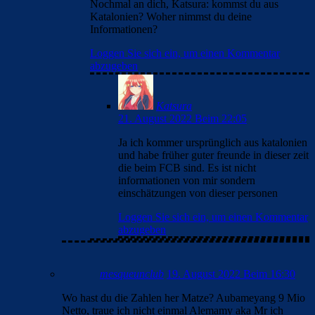
Nochmal an dich, Katsura: kommst du aus
Katalonien? Woher nimmst du deine
Informationen?
Loggen Sie sich ein, um einen Kommentar
abzugeben
Katsura
21. August 2022 Beim 22:05
Ja ich kommer ursprünglich aus katalonien
und habe früher guter freunde in dieser zeit
die beim FCB sind. Es ist nicht
informationen von mir sondern
einschätzungen von dieser personen
Loggen Sie sich ein, um einen Kommentar
abzugeben
mesqueunclub
19. August 2022 Beim 16:30
Wo hast du die Zahlen her Matze? Aubameyang 9 Mio
Netto, traue ich nicht einmal Alemamy aka Mr ich