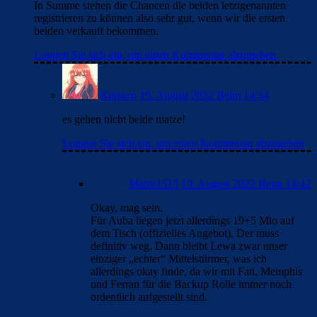
In Summe stehen die Chancen die beiden letztgenannten
registrieren zu können also sehr gut, wenn wir die ersten
beiden verkauft bekommen.
Loggen Sie sich ein, um einen Kommentar abzugeben
Katsura
19. August 2022 Beim 14:34
es gehen nicht beide matze!
Loggen Sie sich ein, um einen Kommentar abzugeben
Matze1515
19. August 2022 Beim 14:42
Okay, mag sein.
Für Auba liegen jetzt allerdings 19+5 Mio auf
dem Tisch (offizielles Angebot). Der muss
definitiv weg. Dann bleibt Lewa zwar unser
einziger „echter“ Mittelstürmer, was ich
allerdings okay finde, da wir mit Fati, Memphis
und Ferran für die Backup Rolle immer noch
ordentlich aufgestellt sind.