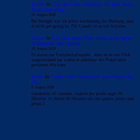
Hector
zu
Duo soll Klub verlassen: „Ich gebe ihnen
diesen Ratschlag“
10. August 2026
Bei Bardghi war ich schon wochenlang der Meinung ,dass
er nicht gut genug ist. Für Casado tut es mir leid,aber…
Hector
zu
Erst Sieg, dann Pleite: Barça testet gegen
Nottingham und Udinese
10. August 2026
Es waren nur Freundschaftsspiele . Aber so so wie Flick
ausgewechselt hat wollte er scheinbar den Pokal nicht
gewinnen.Wie kann…
Bojan
zu
Ferran Torres entscheidet sich offenbar für
PSG
9. August 2026
mindestens 45 minuten, manche der profis sogar 60
Minuten. In diesen 60 Minuten mit den ganzen profis sind
genau 2…
BILDERGALERIEN