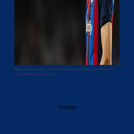
Robert Lewandowski wurde am Trainingsgelände Opfer eines Diebstahls. -
Foto: IMAGO / Jan Huebner
- Anzeige -