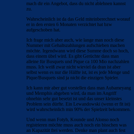
mach dir ein Angebot, dass du nicht ablehnen kannst
zu.
Wahrscheinlich ist da das Geld miteinberechnet worauf
er in den ersten 6 Monaten verzichtet hat bzw
aufgeschoben hat.
Ich frage mich aber auch, wie lange man noch diese
Nummer mit Gehaltszahlungen aufschieben machen
möchte. Irgendwann wird diese Summe doch so hoch,
dass einem übel wird. Es gibt Gerüchte dass man
alleine für Busquets und Pique ca 100 Mio nachzahlen
muss. Ich weiß zwar nicht wieviel da dran ist aber
selbst wenn es nur die Hälfte ist, ist es jede Menge und
Pique/Busquets sind ja nicht die einzigen Spieler.
Ich kann mir aber gut vorstellen dass man Aubameyang
und Memphis abgeben wird, da man im Angriff
ohnehin sehr gut besetzt ist und das unser kleinstes
Problem sein dürfte. Ein Lewandowski (wenn er fit ist)
wird wahrscheinlich min 90% der Spielzeit bekommen.
Und wenn man Fotyh, Kounde und Alonso noch
registrieren möchte muss auch noch ein bisschen was
an Kapazität frei werden. Denke man plant auch fest