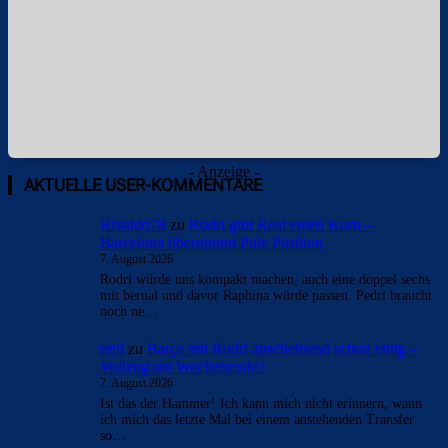
- Anzeige -
AKTUELLE USER-KOMMENTARE
Rivaldo78
zu
Rodri gibt Real einen Korb –
Barcelona übernimmt Pole Position
7. August 2026
Rodri würde uns kompakt machen, auch eine doppel sechs
mit bernal und davor Raphina würde passen. Pedri braucht
noch ne…
mnl
zu
Barça mit Rodri anscheinend schon einig –
Vollzug am Wochenende?
7. August 2026
Ist das der Hammer! Ich kann mich nicht erinnern, wann
ich mich das letzte Mal bei einem anstehenden Transfer
so…