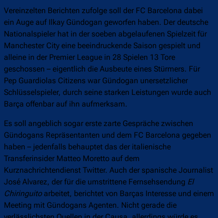
Vereinzelten Berichten zufolge soll der FC Barcelona dabei
ein Auge auf Ilkay Gündogan geworfen haben. Der deutsche
Nationalspieler hat in der soeben abgelaufenen Spielzeit für
Manchester City eine beeindruckende Saison gespielt und
alleine in der Premier League in 28 Spielen 13 Tore
geschossen – eigentlich die Ausbeute eines Stürmers. Für
Pep Guardiolas Citizens war Gündogan unersetzlicher
Schlüsselspieler, durch seine starken Leistungen wurde auch
Barça offenbar auf ihn aufmerksam.
Es soll angeblich sogar erste zarte Gespräche zwischen
Gündogans Repräsentanten und dem FC Barcelona gegeben
haben – jedenfalls behauptet das der italienische
Transferinsider Matteo Moretto auf dem
Kurznachrichtendienst Twitter. Auch der spanische Journalist
José Alvarez, der für die umstrittene Fernsehsendung
El
Chiringuito
arbeitet, berichtet von Barças Interesse und einem
Meeting mit Gündogans Agenten. Nicht gerade die
verlässlichsten Quellen in der Causa, allerdings würde es