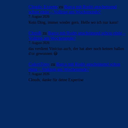
Clouds: Experte
zu
Barça mit Rodri anscheinend
schon einig – Vollzug am Wochenende?
7. August 2026
Kein Ding, immer wieder gern. Helfe wo ich nur kann!
ChrisR
zu
Barça mit Rodri anscheinend schon einig –
Vollzug am Wochenende?
7. August 2026
das verdient Vinicius auch, der hat aber noch keinen ballon
d'or gewonnen 😃
CulersTony
zu
Barça mit Rodri anscheinend schon
einig – Vollzug am Wochenende?
7. August 2026
Clouds, danke für deine Expertise
BILDERGALERIEN
Barça zurück im Camp Nou: Der große Comeback-Tag in Bildern
22. November 2025