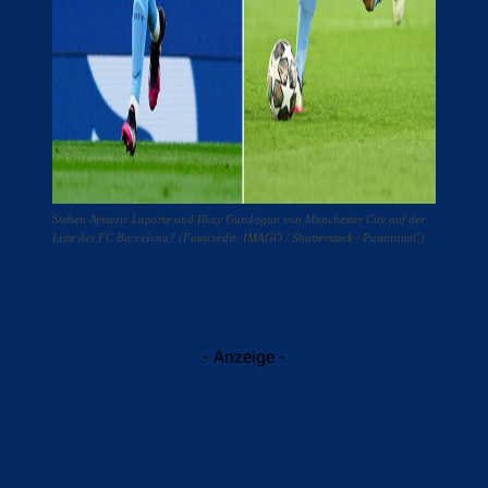
Stehen Aymeric Laporte und Ilkay Gündogan von Manchester City auf der
Liste des FC Barcelona? (Fotocredit: IMAGO / Shutterstock / PanoramiC)
- Anzeige -