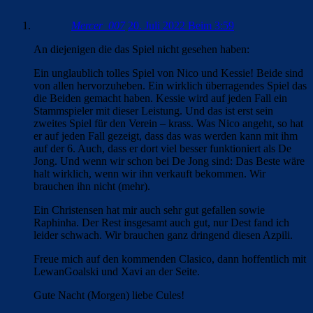
Mercer_007
20. Juli 2022 Beim 3:59
An diejenigen die das Spiel nicht gesehen haben:
Ein unglaublich tolles Spiel von Nico und Kessie! Beide sind
von allen hervorzuheben. Ein wirklich überragendes Spiel das
die Beiden gemacht haben. Kessie wird auf jeden Fall ein
Stammspieler mit dieser Leistung. Und das ist erst sein
zweites Spiel für den Verein – krass. Was Nico angeht, so hat
er auf jeden Fall gezeigt, dass das was werden kann mit ihm
auf der 6. Auch, dass er dort viel besser funktioniert als De
Jong. Und wenn wir schon bei De Jong sind: Das Beste wäre
halt wirklich, wenn wir ihn verkauft bekommen. Wir
brauchen ihn nicht (mehr).
Ein Christensen hat mir auch sehr gut gefallen sowie
Raphinha. Der Rest insgesamt auch gut, nur Dest fand ich
leider schwach. Wir brauchen ganz dringend diesen Azpili.
Freue mich auf den kommenden Clasico, dann hoffentlich mit
LewanGoalski und Xavi an der Seite.
Gute Nacht (Morgen) liebe Cules!