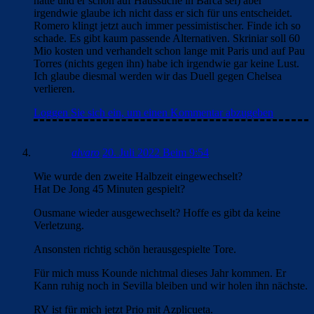
hätte und er schon auf Haussuche in Barca sei) aber
irgendwie glaube ich nicht dass er sich für uns entscheidet.
Romero klingt jetzt auch immer pessimistischer. Finde ich so
schade. Es gibt kaum passende Alternativen. Skriniar soll 60
Mio kosten und verhandelt schon lange mit Paris und auf Pau
Torres (nichts gegen ihn) habe ich irgendwie gar keine Lust.
Ich glaube diesmal werden wir das Duell gegen Chelsea
verlieren.
Loggen Sie sich ein, um einen Kommentar abzugeben
alvaro
20. Juli 2022 Beim 9:54
Wie wurde den zweite Halbzeit eingewechselt?
Hat De Jong 45 Minuten gespielt?
Ousmane wieder ausgewechselt? Hoffe es gibt da keine
Verletzung.
Ansonsten richtig schön herausgespielte Tore.
Für mich muss Kounde nichtmal dieses Jahr kommen. Er
Kann ruhig noch in Sevilla bleiben und wir holen ihn nächste.
RV ist für mich jetzt Prio mit Azplicueta.