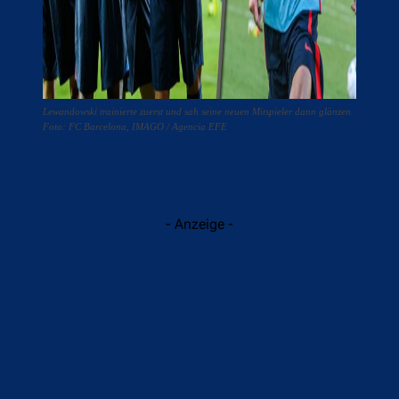
Lewandowski trainierte zuerst und sah seine neuen Mitspieler dann glänzen.
Foto: FC Barcelona, IMAGO / Agencia EFE
- Anzeige -