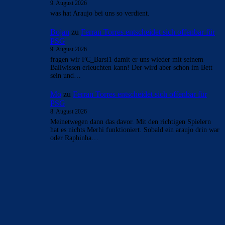
9. August 2026
was hat Araujo bei uns so verdient.
Bojan
zu
Ferran Torres entscheidet sich offenbar für
PSG
9. August 2026
fragen wir FC_Barsi1 damit er uns wieder mit seinem
Ballwissen erleuchten kann! Der wird aber schon im Bett
sein und…
Mo
zu
Ferran Torres entscheidet sich offenbar für
PSG
8. August 2026
Meinetwegen dann das davor. Mit den richtigen Spielern
hat es nichts Merhi funktioniert. Sobald ein araujo drin war
oder Raphinha…
BILDERGALERIEN
Barça zurück im Camp Nou: Der große Comeback-Tag in Bildern
22. November 2025