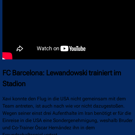
FC Barcelona: Lewandowski trainiert im
Stadion
Xavi konnte den Flug in die USA nicht gemeinsam mit dem
Team antreten, ist auch nach wie vor nicht dazugestoßen.
Wegen seiner einst drei Aufenthalte im Iran benötigt er für die
Einreise in die USA eine Sondergenehmigung, weshalb Bruder
und Co-Trainer Óscar Hernández ihn in dem
Freundschaftsspiel vertrat.