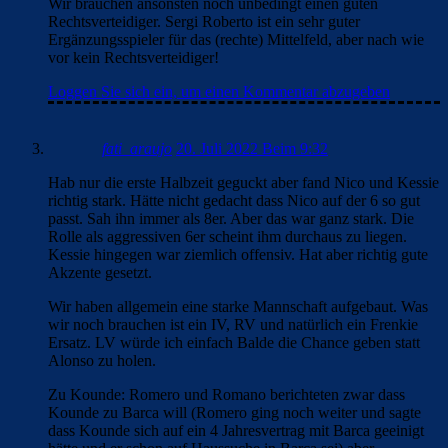
Wir brauchen ansonsten noch unbedingt einen guten
Rechtsverteidiger. Sergi Roberto ist ein sehr guter
Ergänzungsspieler für das (rechte) Mittelfeld, aber nach wie
vor kein Rechtsverteidiger!
Loggen Sie sich ein, um einen Kommentar abzugeben
fati_araujo
20. Juli 2022 Beim 9:32
Hab nur die erste Halbzeit geguckt aber fand Nico und Kessie
richtig stark. Hätte nicht gedacht dass Nico auf der 6 so gut
passt. Sah ihn immer als 8er. Aber das war ganz stark. Die
Rolle als aggressiven 6er scheint ihm durchaus zu liegen.
Kessie hingegen war ziemlich offensiv. Hat aber richtig gute
Akzente gesetzt.
Wir haben allgemein eine starke Mannschaft aufgebaut. Was
wir noch brauchen ist ein IV, RV und natürlich ein Frenkie
Ersatz. LV würde ich einfach Balde die Chance geben statt
Alonso zu holen.
Zu Kounde: Romero und Romano berichteten zwar dass
Kounde zu Barca will (Romero ging noch weiter und sagte
dass Kounde sich auf ein 4 Jahresvertrag mit Barca geeinigt