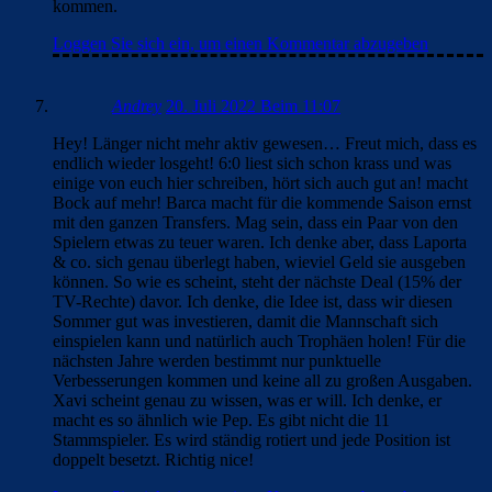
kommen.
Loggen Sie sich ein, um einen Kommentar abzugeben
Andrey
20. Juli 2022 Beim 11:07
Hey! Länger nicht mehr aktiv gewesen… Freut mich, dass es
endlich wieder losgeht! 6:0 liest sich schon krass und was
einige von euch hier schreiben, hört sich auch gut an! macht
Bock auf mehr! Barca macht für die kommende Saison ernst
mit den ganzen Transfers. Mag sein, dass ein Paar von den
Spielern etwas zu teuer waren. Ich denke aber, dass Laporta
& co. sich genau überlegt haben, wieviel Geld sie ausgeben
können. So wie es scheint, steht der nächste Deal (15% der
TV-Rechte) davor. Ich denke, die Idee ist, dass wir diesen
Sommer gut was investieren, damit die Mannschaft sich
einspielen kann und natürlich auch Trophäen holen! Für die
nächsten Jahre werden bestimmt nur punktuelle
Verbesserungen kommen und keine all zu großen Ausgaben.
Xavi scheint genau zu wissen, was er will. Ich denke, er
macht es so ähnlich wie Pep. Es gibt nicht die 11
Stammspieler. Es wird ständig rotiert und jede Position ist
doppelt besetzt. Richtig nice!