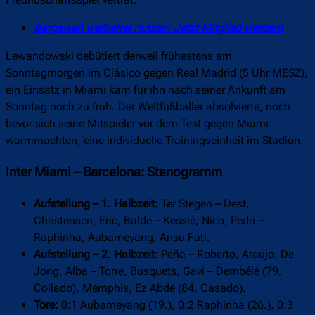
Barçawelt werbefrei nutzen: Jetzt Mitglied werden!
Lewandowski debütiert derweil frühestens am
Sonntagmorgen im Clásico gegen Real Madrid (5 Uhr MESZ),
ein Einsatz in Miami kam für ihn nach seiner Ankunft am
Sonntag noch zu früh. Der Weltfußballer absolvierte, noch
bevor sich seine Mitspieler vor dem Test gegen Miami
warmmachten, eine individuelle Trainingseinheit im Stadion.
Inter Miami – Barcelona: Stenogramm
Aufstellung – 1. Halbzeit:
Ter Stegen – Dest,
Christensen, Eric, Balde – Kessié, Nico, Pedri –
Raphinha, Aubameyang, Ansu Fati.
Aufstellung – 2. Halbzeit:
Peña – Roberto, Araújo, De
Jong, Alba – Torre, Busquets, Gavi – Dembélé (79.
Collado), Memphis, Ez Abde (84. Casado).
Tore:
0:1 Aubameyang (19.), 0:2 Raphinha (26.), 0:3