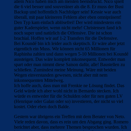
allem Nico haben mich am meisten beeindruckt. Nico spielt
die 6 viel besser und souveräner als die 8. Er muss der Busi
Backup und hoffentlich Nachfolger sein! Kessie war auch
überall, mit paar kleineren Fehlern aber eben omnipräsent!
Den Typ kam einfach ablösefrei! Der wird mindestens ein
guter Kaderspieler, wenn nicht mehr! Christensen fand ich
noch super und natürlich die Offensive. Die ist schon
brachial. Hoffen wir auf 1-2 Transfers für die Defensive.
Bei Koundé bin ich leider auch skeptisch. Er wäre aber jetzt
eigentlich ein Muss. Wir können nicht 65 Millionen für
Raphinha zahlen und dann wegen 5-10 Millionen bei Koundé
aussteigen. Das wäre komplett inkonsequent. Entweder man
spart oder man nimmt diese Saison dafür, alle! Baustellen zu
schließen. Zumindest meine Meinung. Wäre mit beiden
Wegen einverstanden gewesen, nicht aber mit nem
inkonsequenten Mittelweg.
Ich hoffe auch, dass man mit Frenkie ne Lösung findet. Das
Geld würde ich aber wohl nicht in Bernardo stecken. Ich
würde es entweder für die Schulden oder für nen guten LV
(Henrique oder Galan oder so) investieren, der nicht so viel
kostet. Oder eben doch Balde.
Gestern war übrigens ein Treffen mit dem Berater von Neto.
Viele reden davon, dass es rein um den Abgang ging. Romero
berichtet aber, dass mehrere Themen besprochen wurden. Ich