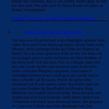
könnte mir vorstellen, dass es um Andrey Santos ging, an dem
wir dran sind. Den jetzt noch für Barca B und wir haben ne
Riesen Transferphase!
Loggen Sie sich ein, um einen Kommentar abzugeben
Matze1515
20. Juli 2022 Beim 10:38
Von dem was ich gehört und in den Highlights gesehen habe,
sollen Nico und Kessie überzeugt haben. Kessie dabei recht
offensiv, oft in vorderster Reihe auf Höhe der Stürmer zu
finden, Nico in seiner gelernten Rolle als 6er. Ich finde von
den Anlagen passt er auch viel besser auf diese Position, er
hat etwas mehr Zeit um einen Pass zu schlagen, kann sich
also eine Lücke suchen und mit etwas mehr Kraft einen
weiter entfernten Mitspieler anspielen. Dazu muss er
verteidigen können (was er auch ganz gut macht) und ist
etwas schneller als Busquets. Würde ihn gerne öfter
zusammen mit Kessie spielen sehen. Nur bliebe dann nur
noch eine Position für Busi/Pedri/Gavi/Frenkie übrig.
Mittelfeld und Angriff sind echt heftig. Wenn Kounde und
Azpilicueta auch noch kommen, siehts hinten ähnlich aus.
Christensen soll bisher auch überzeugt haben. Bin gespannt
ob Leute wie Collado und Abde überhaupt zum Zug