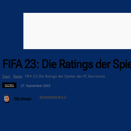
FIFA 23: Die Ratings der Spi
Start
News
FIFA 23: Die Ratings der Spieler des FC Barcelona
NEWS
27. September 2022
Kommentare
2
Filip Knopp