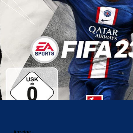
acebook
Twitter
WhatsApp
- Anzeige -