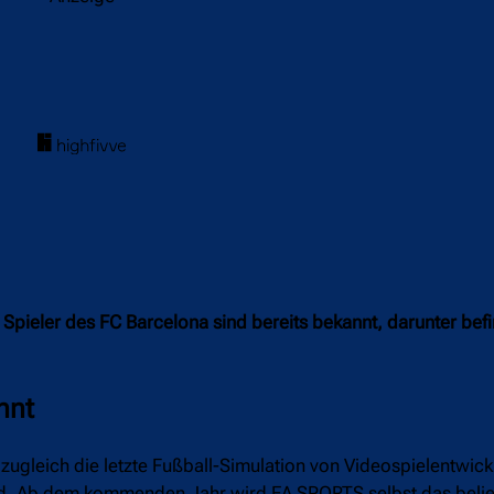
 Spieler des FC Barcelona sind bereits bekannt, darunter befi
nnt
s zugleich die letzte Fußball-Simulation von Videospielentwic
d. Ab dem kommenden Jahr wird EA SPORTS selbst das belie