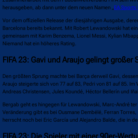
herausgeben, ab dann unter dem neuen Namen „
EA Sports
Vor dem offiziellen Release der diesjährigen Ausgabe, dere
Barcelona bereits bekannt. Mit Robert Lewandowski hat ein B
gemeinsam mit Karim Benzema, Lionel Messi, Kylian Mbappé
Niemand hat ein höheres Rating
.
FIFA 23: Gavi und Araujo gelingt großer
Den größten Sprung machte bei Barça derweil Gavi, dessen W
Araujo steigerte sich von 77 auf 83, Pedri von 81 auf 85. 
Andreas Christensen, Jules Koundé, Héctor Bellerín und Iña
Bergab geht es hingegen für Lewandowski, Marc-André ter 
Veränderung gibt es bei Ousmane Dembélé, Ferran Torres, 
herrscht noch bei Eric García und Alejandro Balde, die in d
FIFA 23: Die Spieler mit einer 90er-Wert