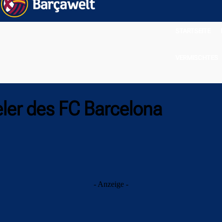
STARTSEITE
VERMISCHTES
eler des FC Barcelona
- Anzeige -