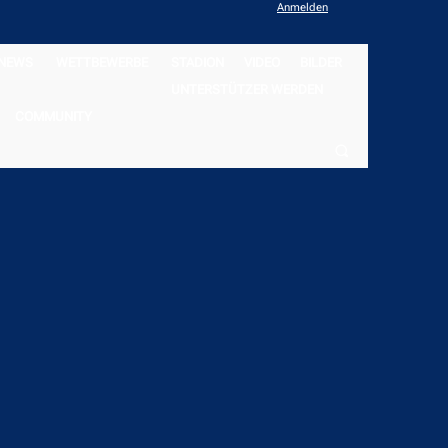
Anmelden
NEWS
WETTBEWERBE
STADION
VIDEO
BILDER
UNTERSTÜTZER WERDEN
COMMUNITY