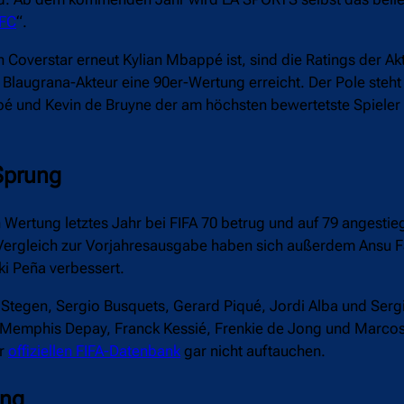
 FC
“.
n Coverstar erneut Kylian Mbappé ist, sind die Ratings der A
laugrana-Akteur eine 90er-Wertung erreicht. Der Pole steht b
 und Kevin de Bruyne der am höchsten bewertetste Spieler 
 Sprung
ertung letztes Jahr bei FIFA 70 betrug und auf 79 angestieg
Im Vergleich zur Vorjahresausgabe haben sich außerdem Ansu F
ki Peña verbessert.
Stegen, Sergio Busquets, Gerard Piqué, Jordi Alba und Serg
Memphis Depay, Franck Kessié, Frenkie de Jong und Marcos 
er
offiziellen FIFA-Datenbank
gar nicht auftauchen.
ung