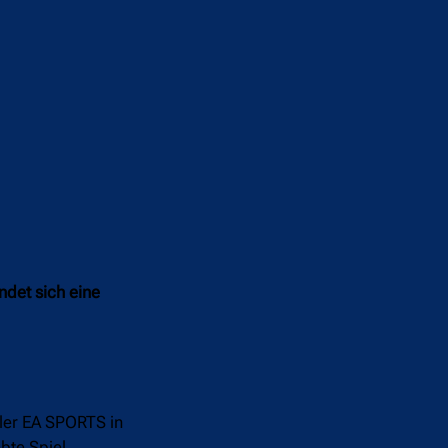
ndet sich eine
kler EA SPORTS in
bte Spiel