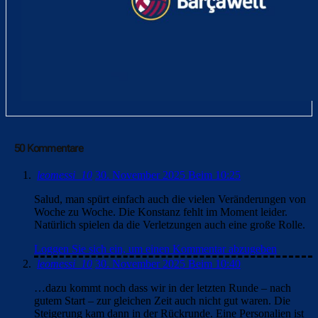
50 Kommentare
leomessi_10
30. November 2025 Beim 10:25
Salud, man spürt einfach auch die vielen Veränderungen von
Woche zu Woche. Die Konstanz fehlt im Moment leider.
Natürlich spielen da die Verletzungen auch eine große Rolle.
Loggen Sie sich ein, um einen Kommentar abzugeben
leomessi_10
30. November 2025 Beim 10:40
…dazu kommt noch dass wir in der letzten Runde – nach
gutem Start – zur gleichen Zeit auch nicht gut waren. Die
Steigerung kam dann in der Rückrunde. Eine Personalien ist