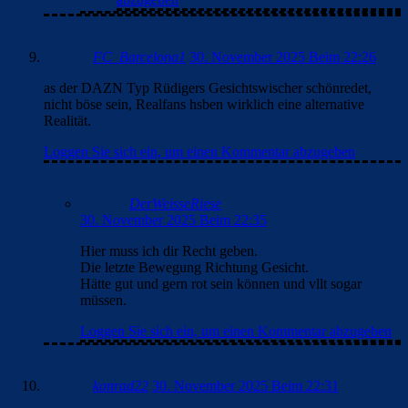
so ein Quark überall raus.
Loggen Sie sich ein, um einen Kommentar abzugeben
Tini
1. Dezember 2025 Beim 11:41
Ja, habs auch verfolgt. Den ganzen Arsenal Hype
check ich irgendwie nicht, für mich sind die diese
Saison echt nicht das Nonplusultra. Und auch
Bayern wird, finde ich, ein bisschen zu hoch
gehandelt. Chelsea sah da im Vergleich deutlich
besser aus. Klar, denen fehlten mit Luis Diaz und
Musiala zwei echte Unterschiedsspieler, aber
trotzdem.
Ich bin mir ziemlich sicher, dass Arsenal
irgendwann einbricht. Chelsea dagegen wirkt
richtig stark im Moment. Das 3:0 gegen Barca
hat die wohl ordentlich gepusht. Gestern waren
sie trotz Unterzahl viel aktiver und gefährlicher.
Könnten sich echt langsam in den engeren Kreis
der CL Favoriten spielen.
Loggen Sie sich ein, um einen Kommentar
abzugeben
DerWeisseRiese
30. November 2025 Beim 22:57