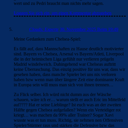
Meine Gedanken zum Chelsea-Spiel:
Es fällt auf, dass Mannschaften zu Hause deutlich motivierter
sind. Bayern vs Chelsea, Arsenal vs Bayern/Atleti, Liverpool
die in der heimischen Liga gefühlt nur verlieren prügeln
Madrid windelweich. Dahingehend war Chelseas auftritt
keine Überraschung. Das einzig positive für uns war, dass wir
gesehen haben, dass manche Spieler bei uns nix verloren
haben bzw wenn man über längere Zeit eine dominante Kraft
in Europa sein will muss man sich von ihnen trennen…
Zu Flick selber. Ich würd nicht dumm aus der Wäsche
schauen, wäre ich er… warum stellt er auch Eric im Mittelfeld
auf???? Hat er seine Lieblinge? Ist euch was an der zweiten
Hälfte gegen Chelsea aufgefallen? Wenn ein Verteidiger rot
kriegt… was machen da 99% aller Trainer? Sogar Xavi
wusste was er tun muss. Richtig, sie nehmen nen Offensiven
Spieler/Stürmer raus und stärken die Defensive bzw das
Mittelfeld. Was macht Flick? Er kommt mit Lewy (der eh
keine Luft mehr hat), Rashy und Lamine aus der Kabine und
Fermin und FdJ im Mittelfeld raus… mMn hätte er Casado
und Rashy für Lewy und Ferras bringen und auf Konter
lauern müssen. Ich meine, wir haben beim Fussballgott keine
Weltklasse Mittelfeldspieler (ausser Pedri) auf dem Feld und