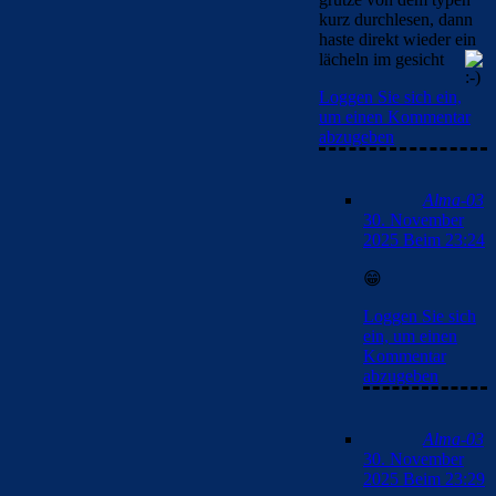
Big Game zu
dominant zu
gewinnen,
geschweige den
CL Titel zu
holen.
Das macht den
LaLiga Titel
nicht gerade zu
einen Meilenstein
momentan.
Aber egal,
Glückwunsch
erstmal zur
Tabellenführung.
Loggen Sie sich
ein, um einen
Kommentar
abzugeben
Messi69
1. Dezember
2025 Beim 7:26