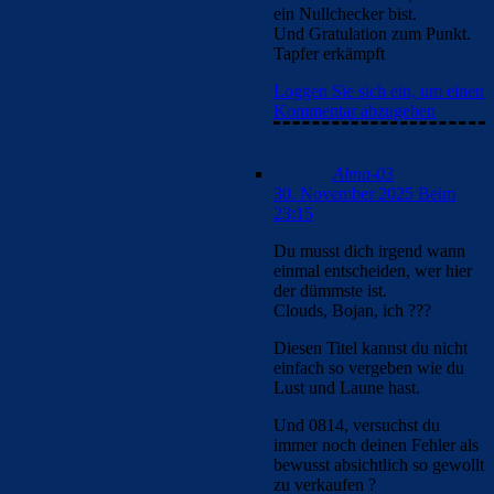
Beim 23:18
fun fact: er hat vor
kurzem mal gesagt,
dass ich der dümmste
bin, weil ich zitiere: du
redest nämlich nicht nur
kacke, anders als ich.
hihi der kleine ist echt
süß gell, also wenn man
schlechte laune hat, so
wie du jetzt vlt nach
dem 1-1 vs girona,
einfach hierher
kommen und sich die
grütze von dem typen
kurz durchlesen, dann
haste direkt wieder ein
lächeln im gesicht
Loggen Sie sich ein,
um einen Kommentar
abzugeben
Alma-03