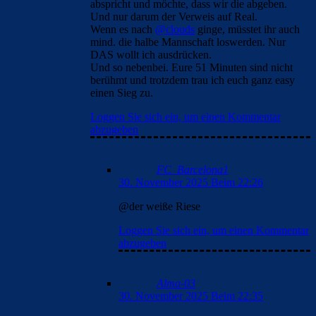
@der weiße Riese
Loggen Sie sich ein, um einen Kommentar
abzugeben
Alma-03
30. November 2025 Beim 22:35
Nur deswegen nimmst du Bezug auf Real
Madrid
😂😂😂😂😂😂😂😂😂😂😂😂😂😂
😂😂
Der ist wirklich gut, aber auch so
beispielhaft realitätsfremd, wie fast alles
von. Dir.
Real Madrid lebt in deinem Kopf und das
zeigst du in fast jeden deiner Kommentare,
einfach herrlich bist du 🤪
Loggen Sie sich ein, um einen Kommentar
abzugeben
DerWeisseRiese
30. November 2025 Beim 22:41
Ihr beiden habt euch lieb :D.