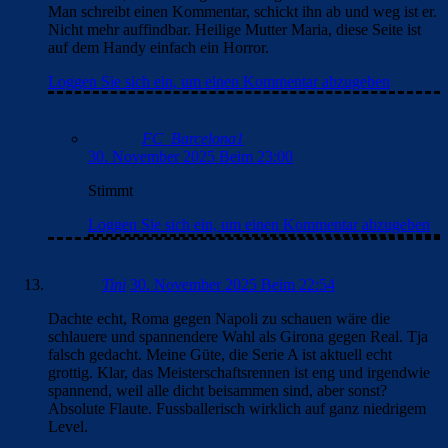
Verkaufen würde ich Ferras, Christensen (naja der geht eh,
hoffentlich, zu oft verletzt), Frenkie. Kounde wirkt manchmal
wie Bambi auf Eis, bei nem guten Angebot + wenn jemand
nen starken Ersatz kennt, kann er auch weg. Araujo kann
auch weg, ausser wie bei Olmo, dass ein neuer Trainer ihn
besser einsetzen kann.
Loggen Sie sich ein, um einen Kommentar abzugeben
FC_Barcelona1
30. November 2025 Beim 23:32
zu Olmo: letzte Saison hat er in der Liga 1304 Minuten
gespielt. 10 Tore und 4 Vorlagen. 1. Jahr im Club.Gut alle
100 Minuten eine Torbeteiligung. Wüßte nicht was da
schlecht ist und natürlich ist er die 60 Mio wert.
Loggen Sie sich ein, um einen Kommentar abzugeben
Mercer_007
1. Dezember 2025 Beim 0:22
Geil wie bei Real einfach nichts zusammen läuft :D
Loggen Sie sich ein, um einen Kommentar abzugeben
Mercer_007
1. Dezember 2025 Beim 0:25
Ich glaube es ist eigentlich egal wer dort an der Seitenlinie
steht: Deren Spieler sind einfach Egoisten die man nicht