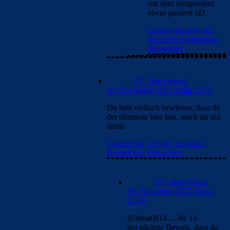
Loggen Sie sich ein, um einen
Kommentar abzugeben
Alma-03
30. November 2025 Beim
23:15
Du musst dich irgend wann
einmal entscheiden, wer hier
der dümmste ist.
Clouds, Bojan, ich ???
Diesen Titel kannst du nicht
einfach so vergeben wie du
Lust und Laune hast.
Und 0814, versuchst du
immer noch deinen Fehler als
bewusst absichtlich so gewollt
zu verkaufen ?
Supi 👍
Loggen Sie sich ein, um einen
Kommentar abzugeben
Bojan
30. November 2025