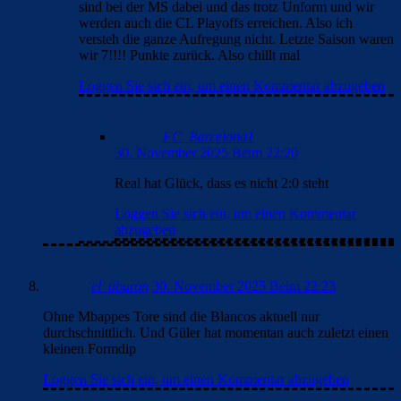
girona schwer getan, in griechenland war
das auch halt einfach nur ne mbappe show,
sonst schwammen die ganz schön,
die werden sich auch in bilbao schwertun,
TRUST ME!
Loggen Sie sich ein, um einen Kommentar
abzugeben
Mercer_007
1. Dezember 2025 Beim 0:29
Güler ist einfach overrated und wird von der grossen
Fangemeinde aus der Türkei so hochgehalten. Der ist
kein Flügelspieler und kein 8er. Auf die 10 kann er
nicht wegen Bellingham und jetzt kommt das Geilste:
Real will im Januar Nico Paz zurückholen, der, und
jetzt achtung, auf der 10 spielt :D :D Man wird damit
erstens Güler komplett begraben und zweitens auch
Nico Paz wieder stagnieren lassen, weil Bellingham auf
dieser Position sitzt für die nächsten locker 10 Jahre.
Loggen Sie sich ein, um einen Kommentar abzugeben
Bojan
1. Dezember 2025 Beim 3:37
ich glaube nicht, dass die vorhaben, nico paz
dauerhaft zu behalten… ich glaub eher, die