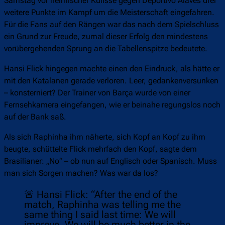
Samstag vor heimischer Kulisse gegen Deportivo Alavés drei
weitere Punkte im Kampf um die Meisterschaft eingefahren.
Für die Fans auf den Rängen war das nach dem Spielschluss
ein Grund zur Freude, zumal dieser Erfolg den mindestens
vorübergehenden Sprung an die Tabellenspitze bedeutete.
Hansi Flick hingegen machte einen den Eindruck, als hätte er
mit den Katalanen gerade verloren. Leer, gedankenversunken
– konsterniert? Der Trainer von Barça wurde von einer
Fernsehkamera eingefangen, wie er beinahe regungslos noch
auf der Bank saß.
Als sich Raphinha ihm näherte, sich Kopf an Kopf zu ihm
beugte, schüttelte Flick mehrfach den Kopf, sagte dem
Brasilianer: „No“ – ob nun auf Englisch oder Spanisch. Muss
man sich Sorgen machen? Was war da los?
🚨 Hansi Flick: “After the end of the
match, Raphinha was telling me the
same thing I said last time: We will
improve. We will be much better in the