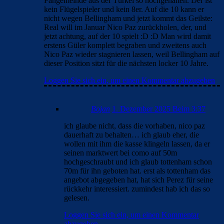
Loggen Sie sich ein, um einen Kommentar abzugeben
FC_Barcelona1
30. November 2025 Beim 23:00
Stimmt
Loggen Sie sich ein, um einen Kommentar abzugeben
Tini
30. November 2025 Beim 22:54
Dachte echt, Roma gegen Napoli zu schauen wäre die
schlauere und spannendere Wahl als Girona gegen Real. Tja
falsch gedacht. Meine Güte, die Serie A ist aktuell echt
grottig. Klar, das Meisterschaftsrennen ist eng und irgendwie
spannend, weil alle dicht beisammen sind, aber sonst?
Absolute Flaute. Fussballerisch wirklich auf ganz niedrigem
Level.
Loggen Sie sich ein, um einen Kommentar abzugeben
Clouds: Experte
30. November 2025 Beim 23:17
Chelsea vs Arsenal war auch nicht berauschend. Vor
diesem Arsenal bräuchte man nicht Angst haben.
Gegen 10 Chelsea Spieler kaum was gerissen. Die
haben aber auch nicht auf Abseits gespielt mit einem
Mann weniger. Und sonst zerren die englischen
Wochen sicher auch an den Kräften und dann kommt