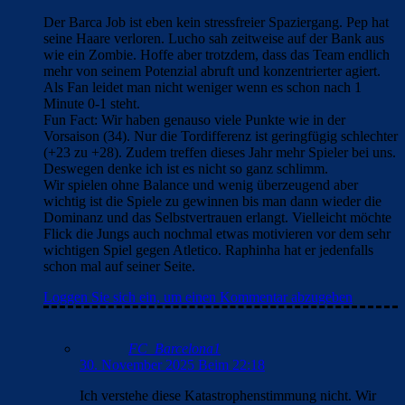
mbappe ist doch selbst momentan durchschnitt, was hat
er außer dem penalty heute getan?
Loggen Sie sich ein, um einen Kommentar abzugeben
DerWeisseRiese
30. November 2025 Beim 22:35
Einfach: Nix.
Loggen Sie sich ein, um einen Kommentar
abzugeben
el_tiburon
30. November 2025 Beim 22:36
Die Quote ist schon beachtlich. Ob 11m oder
nicht. Leider bringt die wieder einmal ein 11m
ins Spiel.
Denke die holen sich jetzt den Sieg. Und im San
Memes tun die sich leider auch nicht so schwer
wie wir.
Loggen Sie sich ein, um einen Kommentar
abzugeben
Bojan
1. Dezember 2025 Beim 3:38
bro die haben sich gegen elche, rayo und