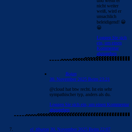
FC_Barcelona1
30. November 2025 Beim 22:18
Ich verstehe diese Katastrophenstimmung nicht. Wir
sind bei der MS dabei und das trotz Unform und wir
werden auch die CL Playoffs erreichen. Also ich
versteh die ganze Aufregung nicht. Letzte Saison waren
wir 7!!!! Punkte zurück. Also chillt mal
Loggen Sie sich ein, um einen Kommentar abzugeben
FC_Barcelona1
30. November 2025 Beim 22:20
Real hat Glück, dass es nicht 2:0 steht
Loggen Sie sich ein, um einen Kommentar
abzugeben
el_tiburon
30. November 2025 Beim 22:23
Ohne Mbappes Tore sind die Blancos aktuell nur
durchschnittlich. Und Güler hat momentan auch zuletzt einen
kleinen Formdip
Loggen Sie sich ein, um einen Kommentar abzugeben
Bojan
30. November 2025 Beim 22:32