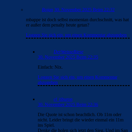
wollen mit ihm die kasse klingeln lassen, da er
seinen marktwert bei como auf 50m
hochgeschraubt und ich glaub tottenham schon
70m für ihn geboten hat. erst als tottenham das
angebot abgegeben hat, hat sich Perez für seine
rückkehr interessiert. zumindest hab ich das so
gelesen.
Loggen Sie sich ein, um einen Kommentar
abzugeben
FC_Barcelona1
30. November 2025 Beim 22:26
as der DAZN Typ Rüdigers Gesichtswischer schönredet,
nicht böse sein, Realfans hsben wirklich eine alternative
Realität.
Loggen Sie sich ein, um einen Kommentar abzugeben
DerWeisseRiese
30. November 2025 Beim 22:35
Hier muss ich dir Recht geben.
Die letzte Bewegung Richtung Gesicht.
Hätte gut und gern rot sein können und vllt sogar
müssen.
Loggen Sie sich ein, um einen Kommentar abzugeben