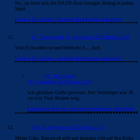
Glückwunsch an den Tabellenführer!
Gute Nacht und allen eine schöne Woche:)!
Loggen Sie sich ein, um einen Kommentar abzugeben
Tini
30. November 2025 Beim 22:58
Wünsch euch allen einen schönen Abend und sende beste
Grüsse vom Tabellenführer :D
Loggen Sie sich ein, um einen Kommentar abzugeben
Clouds: Experte
30. November 2025 Beim 23:25
Ich spreche nicht der halben Mannschaft die Weltklasse ab…
ich würde sogar bis auf Raphinha, Pedri, Lamine und Joan
(von mir aus) jedem die Weltklasse absprechen. Das heisst
nicht, dass der Rest automatisch schlecht ist. Wir haben noch
gute und sehr gute Spieler. Nur wie eben oben geschrieben,
reicht das nicht um in Europa über längere Zeit dominant zu
sein. Diese Mannschaft kann natürlich die Cl gewinnen, dazu
braucht man wohl aber wie letzte Saison gesehen etwas
Losglück, um den ganz schweren Brocken aus dem Weg zu
gehen.