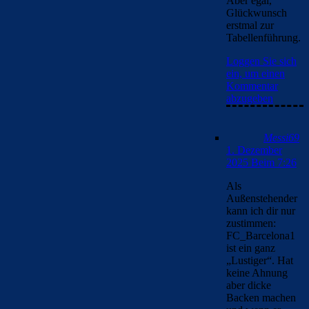
sympathischer typ, anders als du.
Loggen Sie sich ein, um einen Kommentar
abzugeben
el_tiburon
30. November 2025 Beim 22:07
Der Barca Job ist eben kein stressfreier Spaziergang. Pep hat
seine Haare verloren. Lucho sah zeitweise auf der Bank aus
wie ein Zombie. Hoffe aber trotzdem, dass das Team endlich
mehr von seinem Potenzial abruft und konzentrierter agiert.
Als Fan leidet man nicht weniger wenn es schon nach 1
Minute 0-1 steht.
Fun Fact: Wir haben genauso viele Punkte wie in der
Vorsaison (34). Nur die Tordifferenz ist geringfügig schlechter
(+23 zu +28). Zudem treffen dieses Jahr mehr Spieler bei uns.
Deswegen denke ich ist es nicht so ganz schlimm.
Wir spielen ohne Balance und wenig überzeugend aber
wichtig ist die Spiele zu gewinnen bis man dann wieder die
Dominanz und das Selbstvertrauen erlangt. Vielleicht möchte
Flick die Jungs auch nochmal etwas motivieren vor dem sehr
wichtigen Spiel gegen Atletico. Raphinha hat er jedenfalls
schon mal auf seiner Seite.
Loggen Sie sich ein, um einen Kommentar abzugeben