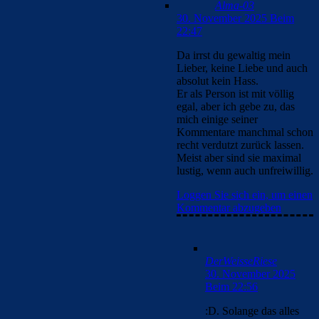
mit dem nötigendem
etwas passiert xD.
Loggen Sie sich ein,
um einen Kommentar
abzugeben
FC_Barcelona1
30. November 2025 Beim 22:52
Du hast vielfach bewiesen, dass du
der dümmste hier bist. mach dir nix
draus
Loggen Sie sich ein, um einen
Kommentar abzugeben
FC_Barcelona1
30. November 2025 Beim
22:59
@alma0814….die 14
der nächste Beweis, dass du
ein Nullchecker bist.
Und Gratulation zum Punkt.
Tapfer erkämpft