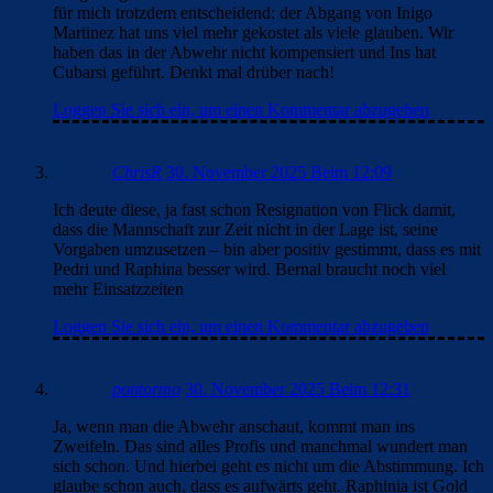
für mich trotzdem entscheidend: der Abgang von Inigo
Martinez hat uns viel mehr gekostet als viele glauben. Wir
haben das in der Abwehr nicht kompensiert und Ins hat
Cubarsi geführt. Denkt mal drüber nach!
Loggen Sie sich ein, um einen Kommentar abzugeben
ChrisR
30. November 2025 Beim 12:09
Ich deute diese, ja fast schon Resignation von Flick damit,
dass die Mannschaft zur Zeit nicht in der Lage ist, seine
Vorgaben umzusetzen – bin aber positiv gestimmt, dass es mit
Pedri und Raphina besser wird. Bernal braucht noch viel
mehr Einsatzzeiten
Loggen Sie sich ein, um einen Kommentar abzugeben
pontormo
30. November 2025 Beim 12:31
Ja, wenn man die Abwehr anschaut, kommt man ins
Zweifeln. Das sind alles Profis und manchmal wundert man
sich schon. Und hierbei geht es nicht um die Abstimmung. Ich
glaube schon auch, dass es aufwärts geht. Raphinia ist Gold
wert und zu Pedri braucht man nichts mehr sagen.
Loggen Sie sich ein, um einen Kommentar abzugeben
Clouds: Experte
30. November 2025 Beim 19:49