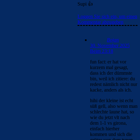
30. November
2025 Beim 23:24
😁
Loggen Sie sich
ein, um einen
Kommentar
abzugeben
Alma-03
30. November
2025 Beim 23:29
Es ist schon
wirklich
beängstigend,
wie groß der
Unterschied
gerade diese
Saison zu den
englischen Top
Teams ist.
Weder uns noch
Barca traue ich
momentan ein