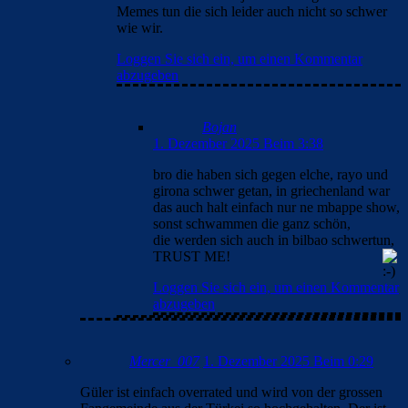
konrad22
30. November 2025 Beim 22:31
Na , da freut sich der DAZN-Real Ansager. Betrug in jedem
Spiel.
Loggen Sie sich ein, um einen Kommentar abzugeben
FC_Barcelona1
30. November 2025 Beim 22:50
Vini (Schwalbe) ist und bleibt ein A….loch
Loggen Sie sich ein, um einen Kommentar abzugeben
FC_Barcelona1
30. November 2025 Beim 23:13
wär glasklare Gelbe gewesen. Der Verteidiger war 30
cm von Vinis Beinen weg.
Loggen Sie sich ein, um einen Kommentar abzugeben
Tini
30. November 2025 Beim 22:53
Meine Güte, Barcawelt geht mir langsam echt auf den Keks.
Man schreibt einen Kommentar, schickt ihn ab und weg ist er.
Nicht mehr auffindbar. Heilige Mutter Maria, diese Seite ist
auf dem Handy einfach ein Horror.