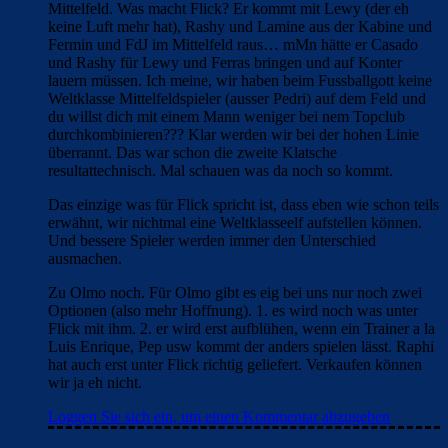
du willst dich mit einem Mann weniger bei nem Topclub
durchkombinieren??? Klar werden wir bei der hohen Linie
überrannt. Das war schon die zweite Klatsche
resultattechnisch. Mal schauen was da noch so kommt.
Das einzige was für Flick spricht ist, dass eben wie schon teils
erwähnt, wir nichtmal eine Weltklasseelf aufstellen können.
Und bessere Spieler werden immer den Unterschied
ausmachen.
Zu Olmo noch. Für Olmo gibt es eig bei uns nur noch zwei
Optionen (also mehr Hoffnung). 1. es wird noch was unter
Flick mit ihm. 2. er wird erst aufblühen, wenn ein Trainer a la
Luis Enrique, Pep usw kommt der anders spielen lässt. Raphi
hat auch erst unter Flick richtig geliefert. Verkaufen können
wir ja eh nicht.
Loggen Sie sich ein, um einen Kommentar abzugeben
FC_Barcelona1
30. November 2025 Beim 21:51
ich sehe bei Real heute 0 Weltklassespieler. 1 Torschuss beim
18. in 45 Minuten
Hat die ganze Mannschaft nichts bei Real verloren?
Zu Olmo: ich bin zufrieden mit seinem Output. Wir brauchen
Breite im MF.