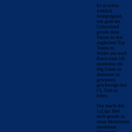
Als
Außenstehender
kann ich dir nur
zustimmen:
FC_Barcelona1
ist ein ganz
„Lustiger“. Hat
keine Ahnung
aber dicke
Backen machen
und wenn er
nicht weiter
weiß, wird er
unsachlich
beleidigend! 😀
😀
Loggen Sie sich
ein, um einen
Kommentar
abzugeben
Bojan
30. November 2025 Beim 23:21
@cloud hat btw recht. Ist ein sehr