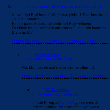
Loggen Sie sich ein, um einen Kommentar abzugeben
DerWeisseRiese
30. November 2025 Beim 21:58
War klar, dass du mal wieder Real erwähnst :D.
Loggen Sie sich ein, um einen Kommentar abzugeben
FC_Barcelona1
30. November 2025 Beim 22:14
Ich hab Bezug auf
@clouds
genommen, der
unserer „halben“ Mannschaft die Weltklasse
abspricht und möchte, dass wir die abgeben.
Und nur darum der Verweis auf Real.
Wenn es nach
@clouds
ginge, müsstet ihr auch
mind. die halbe Mannschaft loswerden. Nur
DAS wollt ich ausdrücken.
Und so nebenbei. Eure 51 Minuten sind nicht
berühmt und trotzdem trau ich euch ganz easy
einen Sieg zu.
Loggen Sie sich ein, um einen Kommentar
abzugeben
FC_Barcelona1
30. November 2025 Beim 22:26