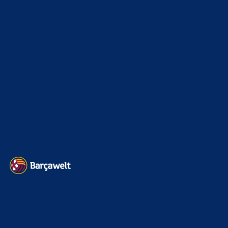
Champions League
1112
Interview & PK
888
Sonstiges
675
Kader
626
Transfermarkt
601
Impressum
Datenschutz
Kontakt