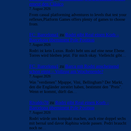
erneut den Clásico
7. August 2026
From casual platforming adventures to levels that test your
reflexes,Platform Games offers plenty of games to choose
from.
FC_Barcelona1
zu
Rodri gibt Real einen Korb –
Barcelona übernimmt Pole Position
7. August 2026
Rodri ist kein Luxus. Rodri hebt uns auf eine neue Ebene.
Torres wird bleiben jetzt. Für mich okay. Vielleicht gibt…
FC_Barcelona1
zu
Barça mit Rodri anscheinend
schon einig – Vollzug am Wochenende?
7. August 2026
Was "verdienen" Mpappe, Vini, Bellingham? Der Markt,
den die Engländer zerstört haben, bestimmt den "Preis".
Wenn er kommt, dürft das…
Rivaldo78
zu
Rodri gibt Real einen Korb –
Barcelona übernimmt Pole Position
7. August 2026
Rodri würde uns kompakt machen, auch eine doppel sechs
mit bernal und davor Raphina würde passen. Pedri braucht
noch ne…