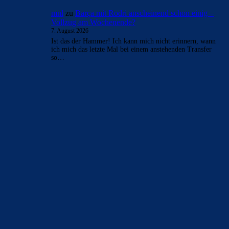
mnl
zu
Barça mit Rodri anscheinend schon einig –
Vollzug am Wochenende?
7. August 2026
Ist das der Hammer! Ich kann mich nicht erinnern, wann
ich mich das letzte Mal bei einem anstehenden Transfer
so…
BILDERGALERIEN
Barça zurück im Camp Nou: Der große Comeback-Tag in Bildern
22. November 2025
Heim und auswärts: Das sollen die Trikots von Barça für die Saison
2025/26 sein
6. Januar 2025
WEITERE KATEGORIEN
News
4693
xTop News
4118
La Liga
3264