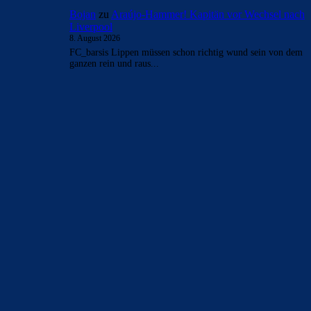
Bojan
zu
Araújo-Hammer! Kapitän vor Wechsel nach
Liverpool
8. August 2026
FC_barsis Lippen müssen schon richtig wund sein von dem
ganzen rein und raus...
BILDERGALERIEN
Barça zurück im Camp Nou: Der große Comeback-Tag in Bildern
22. November 2025
Heim und auswärts: Das sollen die Trikots von Barça für die Saison
2025/26 sein
6. Januar 2025
WEITERE KATEGORIEN
News
4695
xTop News
4121
La Liga
3264
Champions League
1112