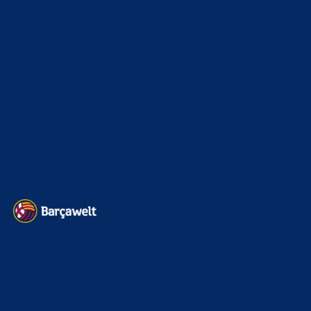
Interview & PK
888
Sonstiges
675
Kader
626
Transfermarkt
603
Impressum
Datenschutz
Kontakt