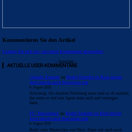
Kommentieren Sie den Artikel
Loggen Sie sich ein, um einen Kommentar abzugeben
- Anzeige -
AKTUELLE USER-KOMMENTARE
Clouds: Experte
zu
Rodri-Transfer zu Real stockt:
Jetzt mischt auch Barcelona mit
6. August 2026
Schwierig. Als absolute Notlösung muss man es vlt machen,
das weiss er und sein Agent dann auch und verlangen
dann…
FC_Barcelona1
zu
Rodri-Transfer zu Real stockt:
Jetzt mischt auch Barcelona mit
6. August 2026
Rodri wäre Masterclass von Deco. Dann wär auch noch