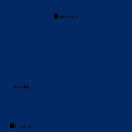
acebook
Twitter
WhatsApp
- Anzeige -