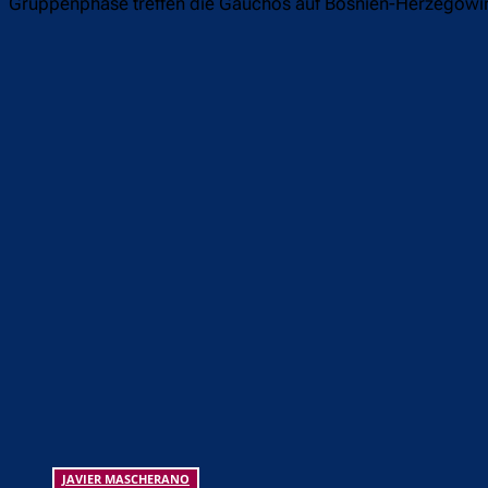
Gruppenphase treffen die Gauchos auf Bosnien-Herzegowina (
Teilen
F
JAVIER MASCHERANO