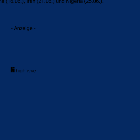
16.06.), Iran (21.06.) und Nigeria (25.06.).
- Anzeige -
acebook
Twitter
WhatsApp