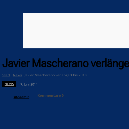
Javier Mascherano verlänge
Start
News
Javier Mascherano verlängert bis 2018
NEWS
7. Juni 2014
Kommentare
0
siteadmin