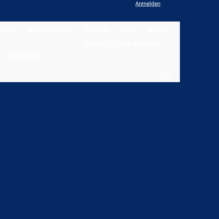
Anmelden
NEWS
WETTBEWERBE
STADION
VIDEO
BILDER
UNTERSTÜTZER WERDEN
COMMUNITY